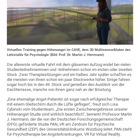
Virtuelles Training gegen Höhenangst im CAVE, dem 3D Multisensoriklabor des
Lehrstuhls für Psychologie (Bild: Prof. Dr. Martin J. Herrmann)
Die allererste virtuelle Fahrt mit dem gläsernen Aufzug endet bei vielen
Studienteilnehmerinnen und -teilnehmern schon im ersten oder zweiten
Stock. Zwei Therapiesitzungen und ein halbes Jahr später schaffen es
die meisten von ihnen schon ein paar Stockwerke höher. Einige fahren
sogar hoch bis in den 49. Stock und genießen den Ausblick von der
Dachterrasse, manche von ihnen ganz nah an der Brüstung.
„Eine ehemalige Angst-Patientin ist sogar nach erfolgreicher Therapie
mit einem Gleitschirm durch die Lüfte geflogen“, freut sich Lisa
Cybinski vom Studienteam. „Die ersten Zwischenergebnisse unserer
Höhenangst-Studie sind wirklich beachtlich“, bemerkt Professor Martin
J. Herrmann, der die von der Deutschen Forschungsgemeinschaft
(DFG) geförderte Studie PAN_VR am Zentrum für Psychische
Gesundheit (ZEP) des Universitätsklinikums Würzburg leitet. PAN steht
für Psychotherapie bei Angsterkrankungen, VR für Virtual Reality.