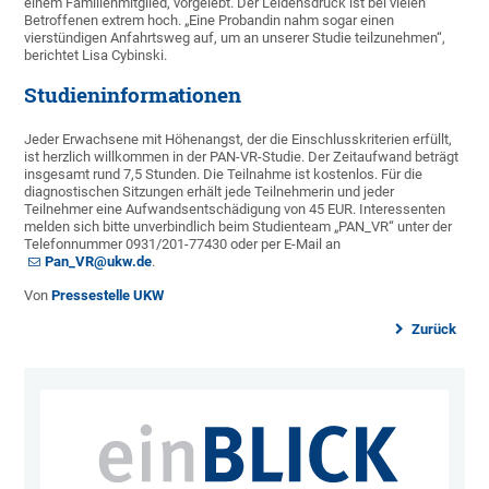
einem Familienmitglied, vorgelebt. Der Leidensdruck ist bei vielen
Betroffenen extrem hoch. „Eine Probandin nahm sogar einen
vierstündigen Anfahrtsweg auf, um an unserer Studie teilzunehmen“,
berichtet Lisa Cybinski.
Studieninformationen
Jeder Erwachsene mit Höhenangst, der die Einschlusskriterien erfüllt,
ist herzlich willkommen in der PAN-VR-Studie. Der Zeitaufwand beträgt
insgesamt rund 7,5 Stunden. Die Teilnahme ist kostenlos. Für die
diagnostischen Sitzungen erhält jede Teilnehmerin und jeder
Teilnehmer eine Aufwandsentschädigung von 45 EUR. Interessenten
melden sich bitte unverbindlich beim Studienteam „PAN_VR“ unter der
Telefonnummer 0931/201-77430 oder per E-Mail an
Pan_VR@ukw.de
.
Von
Pressestelle UKW
Zurück