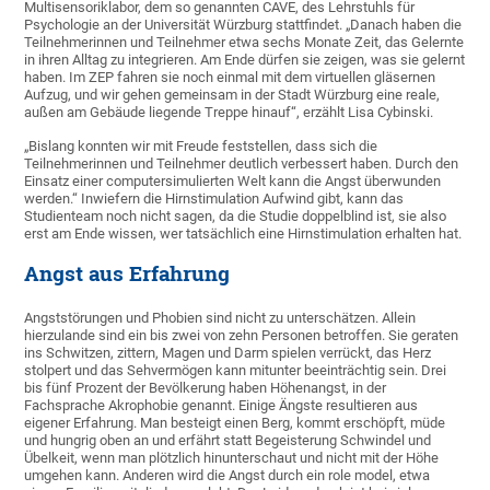
Multisensoriklabor, dem so genannten CAVE, des Lehrstuhls für
Psychologie an der Universität Würzburg stattfindet. „Danach haben die
Teilnehmerinnen und Teilnehmer etwa sechs Monate Zeit, das Gelernte
in ihren Alltag zu integrieren. Am Ende dürfen sie zeigen, was sie gelernt
haben. Im ZEP fahren sie noch einmal mit dem virtuellen gläsernen
Aufzug, und wir gehen gemeinsam in der Stadt Würzburg eine reale,
außen am Gebäude liegende Treppe hinauf“, erzählt Lisa Cybinski.
„Bislang konnten wir mit Freude feststellen, dass sich die
Teilnehmerinnen und Teilnehmer deutlich verbessert haben. Durch den
Einsatz einer computersimulierten Welt kann die Angst überwunden
werden.“ Inwiefern die Hirnstimulation Aufwind gibt, kann das
Studienteam noch nicht sagen, da die Studie doppelblind ist, sie also
erst am Ende wissen, wer tatsächlich eine Hirnstimulation erhalten hat.
Angst aus Erfahrung
Angststörungen und Phobien sind nicht zu unterschätzen. Allein
hierzulande sind ein bis zwei von zehn Personen betroffen. Sie geraten
ins Schwitzen, zittern, Magen und Darm spielen verrückt, das Herz
stolpert und das Sehvermögen kann mitunter beeinträchtig sein. Drei
bis fünf Prozent der Bevölkerung haben Höhenangst, in der
Fachsprache Akrophobie genannt. Einige Ängste resultieren aus
eigener Erfahrung. Man besteigt einen Berg, kommt erschöpft, müde
und hungrig oben an und erfährt statt Begeisterung Schwindel und
Übelkeit, wenn man plötzlich hinunterschaut und nicht mit der Höhe
umgehen kann. Anderen wird die Angst durch ein role model, etwa