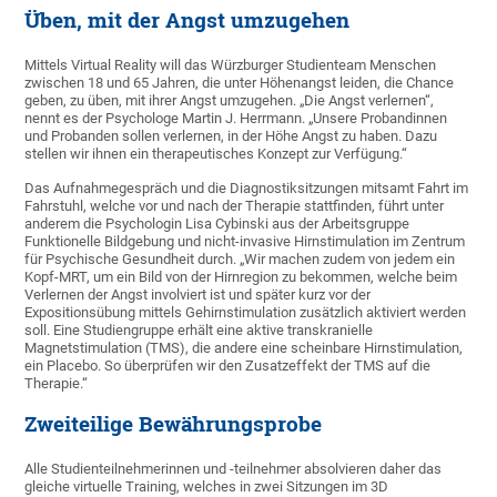
Üben, mit der Angst umzugehen
Mittels Virtual Reality will das Würzburger Studienteam Menschen
zwischen 18 und 65 Jahren, die unter Höhenangst leiden, die Chance
geben, zu üben, mit ihrer Angst umzugehen. „Die Angst verlernen“,
nennt es der Psychologe Martin J. Herrmann. „Unsere Probandinnen
und Probanden sollen verlernen, in der Höhe Angst zu haben. Dazu
stellen wir ihnen ein therapeutisches Konzept zur Verfügung.“
Das Aufnahmegespräch und die Diagnostiksitzungen mitsamt Fahrt im
Fahrstuhl, welche vor und nach der Therapie stattfinden, führt unter
anderem die Psychologin Lisa Cybinski aus der Arbeitsgruppe
Funktionelle Bildgebung und nicht-invasive Hirnstimulation im Zentrum
für Psychische Gesundheit durch. „Wir machen zudem von jedem ein
Kopf-MRT, um ein Bild von der Hirnregion zu bekommen, welche beim
Verlernen der Angst involviert ist und später kurz vor der
Expositionsübung mittels Gehirnstimulation zusätzlich aktiviert werden
soll. Eine Studiengruppe erhält eine aktive transkranielle
Magnetstimulation (TMS), die andere eine scheinbare Hirnstimulation,
ein Placebo. So überprüfen wir den Zusatzeffekt der TMS auf die
Therapie.“
Zweiteilige Bewährungsprobe
Alle Studienteilnehmerinnen und -teilnehmer absolvieren daher das
gleiche virtuelle Training, welches in zwei Sitzungen im 3D