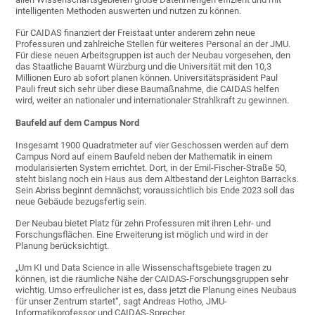
intelligenten Methoden auswerten und nutzen zu können.
Für CAIDAS finanziert der Freistaat unter anderem zehn neue
Professuren und zahlreiche Stellen für weiteres Personal an der JMU.
Für diese neuen Arbeitsgruppen ist auch der Neubau vorgesehen, den
das Staatliche Bauamt Würzburg und die Universität mit den 10,3
Millionen Euro ab sofort planen können. Universitätspräsident Paul
Pauli freut sich sehr über diese Baumaßnahme, die CAIDAS helfen
wird, weiter an nationaler und internationaler Strahlkraft zu gewinnen.
Baufeld auf dem Campus Nord
Insgesamt 1900 Quadratmeter auf vier Geschossen werden auf dem
Campus Nord auf einem Baufeld neben der Mathematik in einem
modularisierten System errichtet. Dort, in der Emil-Fischer-Straße 50,
steht bislang noch ein Haus aus dem Altbestand der Leighton Barracks.
Sein Abriss beginnt demnächst; voraussichtlich bis Ende 2023 soll das
neue Gebäude bezugsfertig sein.
Der Neubau bietet Platz für zehn Professuren mit ihren Lehr- und
Forschungsflächen. Eine Erweiterung ist möglich und wird in der
Planung berücksichtigt.
„Um KI und Data Science in alle Wissenschaftsgebiete tragen zu
können, ist die räumliche Nähe der CAIDAS-Forschungsgruppen sehr
wichtig. Umso erfreulicher ist es, dass jetzt die Planung eines Neubaus
für unser Zentrum startet“, sagt Andreas Hotho, JMU-
Informatikprofessor und CAIDAS-Sprecher.