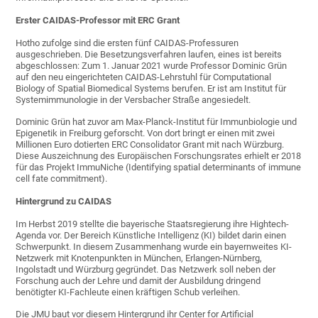
Erster CAIDAS-Professor mit ERC Grant
Hotho zufolge sind die ersten fünf CAIDAS-Professuren
ausgeschrieben. Die Besetzungsverfahren laufen, eines ist bereits
abgeschlossen: Zum 1. Januar 2021 wurde Professor Dominic Grün
auf den neu eingerichteten CAIDAS-Lehrstuhl für Computational
Biology of Spatial Biomedical Systems berufen. Er ist am Institut für
Systemimmunologie in der Versbacher Straße angesiedelt.
Dominic Grün hat zuvor am Max-Planck-Institut für Immunbiologie und
Epigenetik in Freiburg geforscht. Von dort bringt er einen mit zwei
Millionen Euro dotierten ERC Consolidator Grant mit nach Würzburg.
Diese Auszeichnung des Europäischen Forschungsrates erhielt er 2018
für das Projekt ImmuNiche (Identifying spatial determinants of immune
cell fate commitment).
Hintergrund zu CAIDAS
Im Herbst 2019 stellte die bayerische Staatsregierung ihre Hightech-
Agenda vor. Der Bereich Künstliche Intelligenz (KI) bildet darin einen
Schwerpunkt. In diesem Zusammenhang wurde ein bayernweites KI-
Netzwerk mit Knotenpunkten in München, Erlangen-Nürnberg,
Ingolstadt und Würzburg gegründet. Das Netzwerk soll neben der
Forschung auch der Lehre und damit der Ausbildung dringend
benötigter KI-Fachleute einen kräftigen Schub verleihen.
Die JMU baut vor diesem Hintergrund ihr Center for Artificial