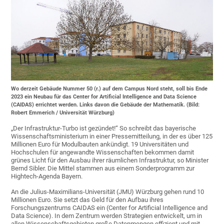
Wo derzeit Gebäude Nummer 50 (r.) auf dem Campus Nord steht, soll bis Ende
2023 ein Neubau für das Center for Artificial Intelligence and Data Science
(CAIDAS) errichtet werden. Links davon die Gebäude der Mathematik. (Bild:
Robert Emmerich / Universität Würzburg)
„Der Infrastruktur-Turbo ist gezündet!“ So schreibt das bayerische
Wissenschaftsministerium in einer Pressemitteilung, in der es über 125
Millionen Euro für Modulbauten ankündigt. 19 Universitäten und
Hochschulen für angewandte Wissenschaften bekommen damit
grünes Licht für den Ausbau ihrer räumlichen Infrastruktur, so Minister
Bernd Sibler. Die Mittel stammen aus einem Sonderprogramm zur
Hightech-Agenda Bayern.
An die Julius-Maximilians-Universität (JMU) Würzburg gehen rund 10
Millionen Euro. Sie setzt das Geld für den Aufbau ihres
Forschungszentrums CAIDAS ein (Center for Artificial Intelligence and
Data Science). In dem Zentrum werden Strategien entwickelt, um in
allen Wissenschaftsgebieten große Datenmengen effizient und mit