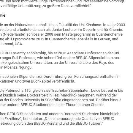
rte und hoch motivierte junge Professorinnen und Professoren hervorbringt.
 vielfältige Unterstützung zu großem Dank verpflichtet.“
emie
ie an der Naturwissenschaftlichen Fakultät der Uni Kinshasa. Im Jahr 2003
ie ab und arbeitete danach als Junior Lecturer im Department für Chemie.
en (Niederlande) schloss er 2008 sein Masterprogramm in Quantenchemie
ng ab. Er promovierte 2012 in Quantenchemie, ebenfalls in Leuven, und
Richmond, USA.
 BEBUC re-entry scholarship, bis er 2015 Associate Professor an der Uni
n sogar Full Professor, wie schon fünf andere BEBUC-Stipendiaten zuvor
n kongolesischen Universitäten: an der Université Libre des Pays des
 in Mbanza Ngungu.
ternationalen Stipendien zur Durchführung von Forschungsaufenthalten in
kationen und zwei Buchkapitel veröffentlicht.
e Patenschaft für gleich zwei Bachelor-Stipendiaten, beide betreut er bis
hat kürzlich seine Doktorarbeit in Fez (Marokko) begonnen, während der
an der Rhodes University in Südafrika eingeschrieben hat. Darüber hinaus
rerer anderer BEBUC-Studierender in der Theoretischen Chemie.
hen BEBUC-Stipendiaten und anderen, 'normalen' Studenten hinsichtlich
ach Exzellenz“, berichtet er. „Diese herausragende Qualität von BEBUC-
n Betreuung durch den BEBUC-Vorstand und die BEBUC-Tutoren.“