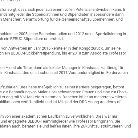
dafür sorgt, dass sich jeder zu seinem vollen Potenzial entwickeln kann. In
tandsmitglieder die Stipendiatinnen und Stipendiaten insbesondere dann,
ngen Menschen, Verantwortung für die Gemeinschaft zu übernehmen, und
 schloss er 2005 seine Bachelorstudien und 2012 seine Spezialisierung in
ch ein BEBUC-Stipendium unterstützt.
t von Antwerpen im Jahr 2016 kehrte er in den Kongo zurück, um seine
rch ein BEBUC-Rückkehrstipendium, bis er 2018 zum Associate Professor
– erst als Tutor, dann als lokaler Manager in Kinshasa, zuständig für
in Kinshasa. Und er ist schon seit 2011 Vorstandsmitglied im Förderverein
aufzubauen. Dies habe maßgeblich zu seiner Karriere beigetragen, betont
eine zur Behandlung von Malaria bei schwangeren Frauen und eine zur Ebola-
tet er eng mit Vivi Maketa zusammen. Daneben ist er an mehreren weiteren
ublikationen veröffentlicht und ist Mitglied der DRC Young Academy of
um von einer akademischen Laufbahn zu verwirklichen. Dies war nur
e und engagierte BEBUC-Teammitglieder wie Professor Bringmann. Sie
didaten auch, beraten sie und helfen ihnen, ihre Zukunft zu strukturieren, und