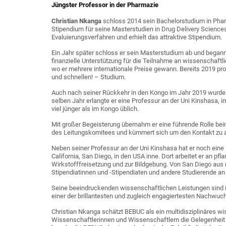
Jüngster Professor in der Pharmazie
Christian Nkanga
schloss 2014 sein Bachelorstudium in Phar
Stipendium für seine Masterstudien in Drug Delivery Sciences
Evaluierungsverfahren und erhielt das attraktive Stipendium.
Ein Jahr später schloss er sein Masterstudium ab und begann 
finanzielle Unterstützung für die Teilnahme an wissenschaft
wo er mehrere internationale Preise gewann. Bereits 2019 pro
und schnellen! – Studium.
Auch nach seiner Rückkehr in den Kongo im Jahr 2019 wurde e
selben Jahr erlangte er eine Professur an der Uni Kinshasa, i
viel jünger als im Kongo üblich.
Mit großer Begeisterung übernahm er eine führende Rolle bei
des Leitungskomitees und kümmert sich um den Kontakt zu 
Neben seiner Professur an der Uni Kinshasa hat er noch eine
California, San Diego, in den USA inne. Dort arbeitet er an pf
Wirkstofffreisetzung und zur Bildgebung. Von San Diego aus r
Stipendiatinnen und -Stipendiaten und andere Studierende an
Seine beeindruckenden wissenschaftlichen Leistungen sind in 
einer der brillantesten und zugleich engagiertesten Nachwuch
Christian Nkanga schätzt BEBUC als ein multidisziplinäres 
Wissenschaftlerinnen und Wissenschaftlern die Gelegenheit 