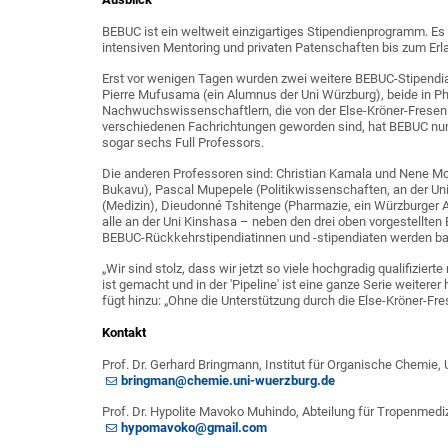
BEBUC ist ein weltweit einzigartiges Stipendienprogramm. Es ve
intensiven Mentoring und privaten Patenschaften bis zum Erl
Erst vor wenigen Tagen wurden zwei weitere BEBUC-Stipendia
Pierre Mufusama (ein Alumnus der Uni Würzburg), beide in 
Nachwuchswissenschaftlern, die von der Else-Kröner-Freseni
verschiedenen Fachrichtungen geworden sind, hat BEBUC nun
sogar sechs Full Professors.
Die anderen Professoren sind: Christian Kamala und Nene Mor
Bukavu), Pascal Mupepele (Politikwissenschaften, an der Uni
(Medizin), Dieudonné Tshitenge (Pharmazie, ein Würzburger A
alle an der Uni Kinshasa – neben den drei oben vorgestellt
BEBUC-Rückkehrstipendiatinnen und -stipendiaten werden ba
„Wir sind stolz, dass wir jetzt so viele hochgradig qualifizi
ist gemacht und in der 'Pipeline' ist eine ganze Serie weiter
fügt hinzu: „Ohne die Unterstützung durch die Else-Kröner-Fr
Kontakt
Prof. Dr. Gerhard Bringmann, Institut für Organische Chemie, 
bringman@chemie.uni-wuerzburg.de
Prof. Dr. Hypolite Mavoko Muhindo, Abteilung für Tropenmediz
hypomavoko@gmail.com