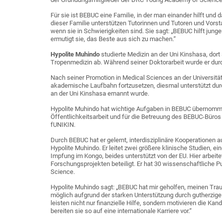
Für sie ist BEBUC eine Familie, in der man einander hilft und 
dieser Familie unterstützen Tutorinnen und Tutoren und Vors
wenn sie in Schwierigkeiten sind. Sie sagt: „BEBUC hilft ju
ermutigt sie, das Beste aus sich zu machen.“
Hypolite Muhindo
studierte Medizin an der Uni Kinshasa, dort
Tropenmedizin ab. Während seiner Doktorarbeit wurde er dur
Nach seiner Promotion in Medical Sciences an der Universitä
akademische Laufbahn fortzusetzen, diesmal unterstützt du
an der Uni Kinshasa ernannt wurde.
Hypolite Muhindo hat wichtige Aufgaben in BEBUC übernommen 
Öffentlichkeitsarbeit und für die Betreuung des BEBUC-Büros 
fUNIKIN.
Durch BEBUC hat er gelernt, interdisziplinäre Kooperationen 
Hypolite Muhindo. Er leitet zwei größere klinische Studien, 
Impfung im Kongo, beides unterstützt von der EU. Hier arbei
Forschungsprojekten beteiligt. Er hat 30 wissenschaftliche P
Science.
Hypolite Muhindo sagt: „BEBUC hat mir geholfen, meinen Tra
möglich aufgrund der starken Unterstützung durch gutherzig
leisten nicht nur finanzielle Hilfe, sondern motivieren die Kan
bereiten sie so auf eine internationale Karriere vor.“