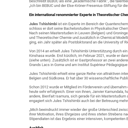
beschreibt BEBUC als eine „akademische Fabrik“, die talentie
„Ich bin BEBUC und der Else-Kröner-Fresenius-Stiftung für die
Ein international renommierter Experte in Theoretischer Ch
Jules Tshishimbi
ist ein Experte im Bereich der Quantenchem
schloss er dort seine Bachelorstudien in Physikalischer Chem
Nach seinen Masterstudien in Leuven (Belgien) und Groning
und Theoretischer Chemie und zusätzlich in Chemical Modelli
ging, ein Jahr später als Postdoktorand an die University of 
Von 2014 an erhielt Jules Tshishimbi Unterstützung durch ein
Kinshasa wurde. Erst kürzlich, im Februar 2021, wurde er dan
(siehe unten). Zusätzlich ist er Gastprofessor an zwei andere
Grands Lacs in Goma und am Institut Supérieur Pédagogique
Jules Tshishimbi erhielt eine ganze Reihe von attraktiven in
Belgien und Südkorea. Er hat über 30 wissenschaftliche Publi
Schon 2012 wurde er Mitglied im Förderverein und übernahm di
heute sehr erfolgreich. Einer von ihnen, Janvier Kamundala, 
andere, Bienfait Isamura, sich gerade für ein Masterstudium 
engagiert sich Jules Tshishimbi auch bei der Betreuung meh
„Mich beeindruckt immer wieder der große Unterschied zwisc
ihrer Motivation, ihres Ehrgeizes und ihres steten Strebens n
Stipendiaten ist das Ergebnis einer intensiven, kompetente
Ausblick