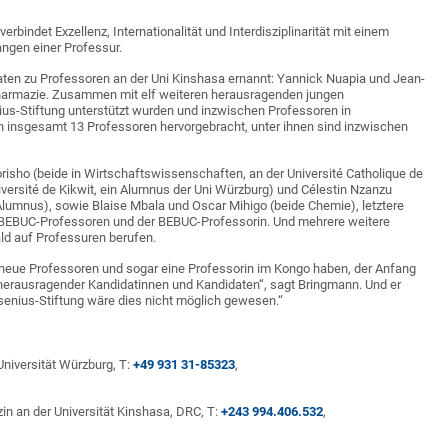
rbindet Exzellenz, Internationalität und Interdisziplinarität mit einem
angen einer Professur.
ten zu Professoren an der Uni Kinshasa ernannt: Yannick Nuapia und Jean-
Pharmazie. Zusammen mit elf weiteren herausragenden jungen
us-Stiftung unterstützt wurden und inzwischen Professoren in
 insgesamt 13 Professoren hervorgebracht, unter ihnen sind inzwischen
isho (beide in Wirtschaftswissenschaften, an der Université Catholique de
versité de Kikwit, ein Alumnus der Uni Würzburg) und Célestin Nzanzu
lumnus), sowie Blaise Mbala und Oscar Mihigo (beide Chemie), letztere
en BEBUC-Professoren und der BEBUC-Professorin. Und mehrere weitere
ld auf Professuren berufen.
erte neue Professoren und sogar eine Professorin im Kongo haben, der Anfang
er herausragender Kandidatinnen und Kandidaten“, sagt Bringmann. Und er
esenius-Stiftung wäre dies nicht möglich gewesen.“
Universität Würzburg, T:
+49 931 31-85323
,
in an der Universität Kinshasa, DRC, T:
+243 994.406.532
,