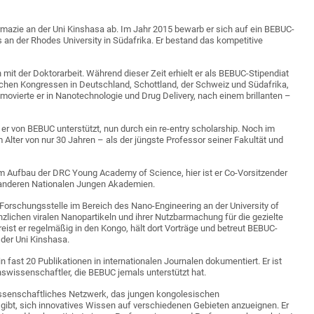
mazie an der Uni Kinshasa ab. Im Jahr 2015 bewarb er sich auf ein BEBUC-
 an der Rhodes University in Südafrika. Er bestand das kompetitive
mit der Doktorarbeit. Während dieser Zeit erhielt er als BEBUC-Stipendiat
lichen Kongressen in Deutschland, Schottland, der Schweiz und Südafrika,
movierte er in Nanotechnologie und Drug Delivery, nach einem brillanten –
r von BEBUC unterstützt, nun durch ein re-entry scholarship. Noch im
m Alter von nur 30 Jahren – als der jüngste Professor seiner Fakultät und
m Aufbau der DRC Young Academy of Science, hier ist er Co-Vorsitzender
anderen Nationalen Jungen Akademien.
 Forschungsstelle im Bereich des Nano-Engineering an der University of
lanzlichen viralen Nanopartikeln und ihrer Nutzbarmachung für die gezielte
eist er regelmäßig in den Kongo, hält dort Vorträge und betreut BEBUC-
 der Uni Kinshasa.
fast 20 Publikationen in internationalen Journalen dokumentiert. Er ist
swissenschaftler, die BEBUC jemals unterstützt hat.
wissenschaftliches Netzwerk, das jungen kongolesischen
gibt, sich innovatives Wissen auf verschiedenen Gebieten anzueignen. Er