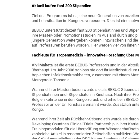
Aktuell laufen fast 200 Stipendien
Ziel des Programms ist es, eine neue Generation von exzell
und Lehrsituation im Kongo zu verbessern. Dies ist eine not
BEBUC unterstützt derzeit fast 200 Stipendiatinnen und Stip
ihre Master- oder Promotionsstudien im Ausland durch und pl
jüngere Generation weitergeben können. Inzwischen sind die 
auf Professuren berufen worden. Hier werden vier von ihnen n
Fachleute für Tropenmedizin – innovative Forschung über Ma
Vivi Maketa
ist die erste BEBUC-Professorin und in der Abtei
überhaupt. Im Jahr 2006 schloss sie dort ihr Medizinstudium 
tropischen Infektionskrankheiten, zusammen mit einem Maste
Morogoro in Tansania.
Während ihrer Masterstudien wurde sie als BEBUC-Stipendiatin
Stipendiatinnen und -Stipendiaten in Kinshasa. Nach ihrer Pr
Belgien kehrte sie in den Kongo zurück und erhielt ein BEBUC
Professor an der Uni Kinshasa ernannt wurde. Zusätzlich unte
Kongo.
Während ihrer Zeit als Rückkehr-Stipendiatin wurde sie durc
Developing Countries Clinical Trials Partnership in ihrer Karrie
Trainingsmodulen für die Überprüfung von Wissenschaftsethik
zahlreiche Artikel in renommierten Zeitschriften publiziert. 
der Gründungsmitglieder der DRC Young Academy of Science