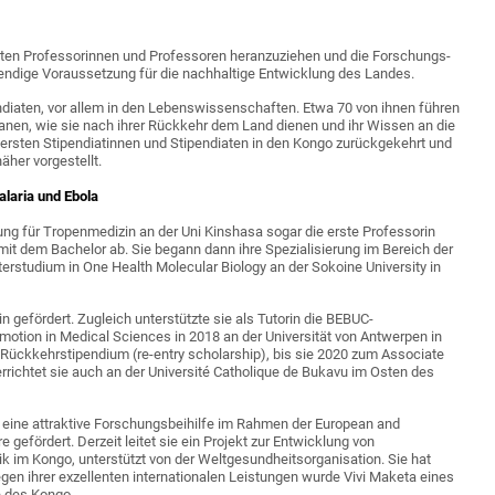
enten Professorinnen und Professoren heranzuziehen und die Forschungs-
wendige Voraussetzung für die nachhaltige Entwicklung des Landes.
endiaten, vor allem in den Lebenswissenschaften. Etwa 70 von ihnen führen
anen, wie sie nach ihrer Rückkehr dem Land dienen und ihr Wissen an die
ersten Stipendiatinnen und Stipendiaten in den Kongo zurückgekehrt und
äher vorgestellt.
laria und Ebola
lung für Tropenmedizin an der Uni Kinshasa sogar die erste Professorin
mit dem Bachelor ab. Sie begann dann ihre Spezialisierung im Bereich der
rstudium in One Health Molecular Biology an der Sokoine University in
 gefördert. Zugleich unterstützte sie als Tutorin die BEBUC-
omotion in Medical Sciences in 2018 an der Universität von Antwerpen in
-Rückkehrstipendium (re-entry scholarship), bis sie 2020 zum Associate
rrichtet sie auch an der Université Catholique de Bukavu im Osten des
h eine attraktive Forschungsbeihilfe im Rahmen der European and
re gefördert. Derzeit leitet sie ein Projekt zur Entwicklung von
 im Kongo, unterstützt von der Weltgesundheitsorganisation. Sie hat
Wegen ihrer exzellenten internationalen Leistungen wurde Vivi Maketa eines
 des Kongo.