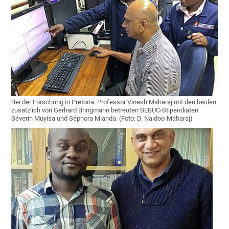
Bei der Forschung in Pretoria: Professor Vinesh Maharaj mit den beiden
zusätzlich von Gerhard Bringmann betreuten BEBUC-Stipendiaten
Séverin Muyisa und Séphora Mianda. (Foto: D. Naidoo-Maharaj)