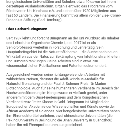
kongolesischen Universitäten und Schulen, etwa 40 davon bei ihrem
derzeitigen Auslandsstudium. Organisiert wird das Programm vom
Förderverein Uni Kinshasa e.V. und seinen über 1920 Mitgliedern aus
fast 60 Ländern. Die Finanzierung kommt vor allem von der Else-Kröner-
Fresenius-Stiftung (Bad Homburg).
Über Gerhard Bringmann
Seit 1987 lehrt und forscht Bringmann an der Uni Würzburg als Inhaber
des Lehrstuhls Organische Chemie I, seit 2017 ist er als
Seniorprofessor weiterhin in Forschung und Lehre tätig. Sein
Hauptarbeitsgebiet ist die Naturstoffchemie – die Suche nach neuen
Wirkstoffen aus der Natur, zur Bekämpfung von Infektionskrankheiten
und Tumorerkrankungen. Seine Arbeiten sind in etwa 730
wissenschaftlichen Publikationen und Patenten dokumentiert.
Ausgezeichnet wurden seine richtungweisenden Arbeiten mit
zahlreichen Preisen, darunter die Adolf-Windaus-Medaille für
Naturstoffforschung und der Paul-J.-Scheuer-Preis für Marine
Biotechnologie. Auch für seine humanitären Verdienste im Bereich der
Nachwuchsförderung im Kongo wurde er vielfach geehrt, unter
anderem mit dem Gusi-Friedenspreis und dem Kongolesischen
Verdienstkreuz Erster Klasse in Gold. Bringmann ist Mitglied der
Europäischen Akademie der Wissenschaften und Künste sowie der
African Academy of Sciences. Vier kongolesische Universitäten haben
ihm Ehrendoktortitel verliehen, zwei chinesische Universitäten (die
Peking University in Beijing und die Jinan University in Guangzhou)
haben ihn mit Ehrenprofessuren ausgezeichnet.