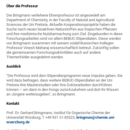
Über die Professur
Die Bringmann verliehene Ehrenprofessur ist angesiedelt am
Department of Chemistry, in der Faculty of Natural and Agricultural
Sciences der Uni Pretoria. Aktuelle Kooperationsprojekte haben die
Suche nach neuen bioaktiven Naturstoffen aus tropischen Pflanzen
und ihre medizinische Nutzbarmachung zum Ziel. Eingebunden in diese
Forschungsarbeiten sind vor allem BEBUC-Stipendiaten. Diese werden
von Bringmann zusammen mit seinem südafrikanischen Kollegen
Professor Vinesh Maharaj wissenschaftlich betreut. Zukünftig sollen
die gemeinsamen Forschungsaktivitäten auch auf andere
Themenfelder ausgedehnt werden.
Ausblick
"Die Professur wird dem Stipendienprogramm neue Impulse geben. Sie
wird dazu beitragen, dass weitere BEBUC-Stipendiaten an der Uni
Pretoria ihre Masterstudien oder ihre Doktorarbeiten durchführen
können – um dann in den Kongo zurückzukehren und dort ihr Wissen
an Jüngere weiterzugeben", so Bringmann.
Kontakt
Prof. Dr. Gerhard Bringmann, Institut für Organische Chemie der
Universität Würzburg, T +49 931 31-85323,
bringman@chemie.uni-
wuerzburg.de