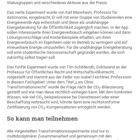
Statusgruppen und verschiedener Akteure aus der Praxis.
Das vierte Experiment wurde von Karl Mannheim, Professor für
Astronomie, eingebracht. Er will mit einer Gruppe von Studierenden eine
Energiewende-App entwickeln und diese als unabhängige
Energieberatung für die Öffentlichkeit zugänglich machen. In der App
sollen Interessierte ihren Energieverbrauch eingeben können und dann
Lösungsvorschläge und Kostenbeispiele erhalten, um ihren
Energieverbrauch im Eigenheim oder im Betrieb zu verringern und auf
erneuerbare Energie umzustellen. Für die unabhängige Energieberatung
soll eine studentische Genossenschaft gegründet werden, die sich
zukünftig selbst tragen soll.
Das fünfte Experiment wurde von Tim Schilderoth, Doktorand an der
Professur für Öffentliches Recht und Wirtschaftsvölkerrecht,
vorgestellt und stammt aus der Feder von Isabel Feichtner, Professorin
in diesem Fachgebiet. Unter dem Titel „Law Clinic
Transformationsrecht“ wurde die Frage nach der CO
-Bilanzierung
2
gestellt und wie man diese rechtlich einhegen kann. Mit dem konkreten
Wissen, wie viel CO
beispielswiese bei Dienstreisen oder einer
2
Beschaffung verbraucht wird, könnte dann eine rechtskonforme
Zertifizierung von CO
-Kompensationen ermöglicht werden.
2
So kann man teilnehmen
Alle vorgestellten Transformationsexperimente sind nur in
multidisziplinärer Zusammenarbeit und gemeinsam mit den