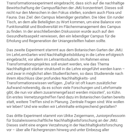
Transformationsexperiment eingebracht, dass sich auf die nachhaltige
Bewirtschaftung der Campusflächen der JMU konzentriert. Dieses soll
nicht nur den Menschen in den Fokus stellen, sondern auch Flora und
Fauna. Das Ziel: den Campus lebendiger gestalten. Die Idee: Ein runder
Tisch, an dem alle Beteiligten zu Wort kommen, um eine Balance von
Funktionalität und Biodiversität im Flächenmanagement des Campus
zu finden. In der anschließenden Diskussion wurde auch auf den
Gesundheitsaspekt verwiesen, den ein lebendiger Campus für die
Erholung und Regeneration der Uniangestellten haben sollte.
Das zweite Experiment stammt aus dem Botanischen Garten der JMU.
Im LehrLernGarten wird Nachhaltigkeitsbildung in die Lehre erfolgreich
eingebracht, vor allem im Lehramtsstudium. Im Rahmen eines
Transformationsprojektes soll eruiert werden, wie das Thema
Nachhaltigkeit stärker strukturell in die Lehre eingeführt werden kann –
und zwar in möglichst allen Studienfächern, so dass Studierende nach
ihrem Abschluss über profundes Nachhaltigkeits- und
Transformationswissen verfügen. „Dafür ist oft kaum zusätzlicher
Aufwand notwendig, da es schon viele Forschungen und Lehrformate
gibt, die nun vor allem zusammengefasst werden müssten“, so Kühn.
Ein erstes Vernetzungstreffen fand dazu im Botanischen Garten bereits
statt, weitere Treffen sind in Planung. Zentrale Fragen sind: Wie wollen
wir leben? Und wie wollen wir Lehrinhalte entsprechend gestalten?
Das dritte Experiment stammt von Ulrike Zeigermann, Juniorprofessorin
für Sozialwissenschaftliche Nachhaltigkeitsforschung an der JMU.
Dieses sieht eine engere Verzahnung in der Nachhaltigkeitsforschung
vor – über alle Fächergrenzen hinweg und unter Einbezug aller