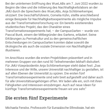
Bei der uniinternen Eröffnung des WueLABs am 7. Juni 2022 wurden zu
Beginn die Idee und die Initiierung des Nachhaltigkeitslabors an der
JMU durch die Sprecherin des WueLABs, Anja Schlömerkemper,
skizziert. Die Geschäftsführerin, Cornelia Kühn, stellte anschließend
einige Beispiele für Nachhaltigkeitsexperimente als mögliche Impulse
aus der Transformationsforschung vor. Ein bereits existierendes
studentisches Projekt, das den Charakter eines
Transformationsexperiments hat, – der CampusGarten – wurde von
Pascal Bunk, einem der Mitbegründer des Gartens, erläutert. Seine
Erklärungen zu Permakultur und zu den gemeinschaftlichen
Entscheidungen im CampusGarten konnten dabei sowohl die
ökologische als auch die soziale Dimension von Nachhaltigkeit
illustrieren.
Im Anschluss wurden die ersten Projektideen präsentiert und in
mehreren Gruppen von den rund 50 Teilnehmenden lebhaft diskutiert.
Für JMU-Vizepräsidentin Anja Schlömerkemper steht dabei fest: „Das
Interesse und der Wille, unsere Universität nachhaltiger zu gestalten, ist
auf allen Ebenen der Universität zu spüren. Die ersten fünf
Transformationsexperimente sind sehr breit aufgestellt und daher auch
für alle Universitätsangehörigen offen. Wir laden alle ein, sich mit ihren
Fähigkeiten und Interessen einzubringen. Auch auf neue Ideen für
künftige Transformationsexperimente freuen wir uns sehr.“
Die ersten fünf Experimente
Michaela Fenske, Professorin für Europäische Ethnologie, hat ein