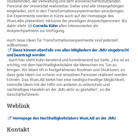
Studierenden, der Verwaltung und dem wissenschaftsstützenden
Personal der Universität realisierbar. Daher sind alle Uniangehörigen
eingeladen, sich in den Transformationsexperimenten einzubringen.
Die Experimente werden in Kürze auch auf der Homepage des
WueLABs präsentiert, inklusive der jeweiligen Ansprechpersonen. Bis
dahin steht
Cornelia Kühn
allen Interessierten als
Ansprechpartnerin zur Verfügung.
Auch neue Ideen für Transformationsexperimente sind jederzeit
willkommen.
Diese können ebenfalls von allen Mitgliedern der JMU eingebracht
und beantragt werden
. Auch hier steht Kühn beratend und koordinierend zur Seite. „Uns ist es
wichtig, mit dem Nachhaltigkeitslabor die Menschen ins Tun zu
bringen. Wir leben oft in festgefahrenen Routinen und Strukturen, so
dass gute Ideen nur schwer von einzelnen Personen realisiert werden
können. Das WueLAB bietet hier eine niedrigschwellige Möglichkeit,
sinnvolle Ideen mit der Hilfe von anderen zu entwickeln und
nachhaltiges Handeln an der JMU aktiv zu gestalten“, so die
Geschäftsführerin.
Weblink
Homepage des Nachhaltigkeitslabors WueLAB an der JMU
Kontakt