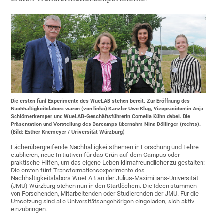
Die ersten fünf Experimente des WueLAB stehen bereit. Zur Eröffnung des
Nachhaltigkeitslabors waren (von links) Kanzler Uwe Klug, Vizepräsidentin Anja
Schlömerkemper und WueLAB-Geschäftsführerin Cornelia Kühn dabei. Die
Präsentation und Vorstellung des Barcamps übernahm Nina Döllinger (rechts).
(Bild: Esther Knemeyer / Universität Würzburg)
Fächerübergreifende Nachhaltigkeitsthemen in Forschung und Lehre
etablieren, neue Initiativen für das Grün auf dem Campus oder
praktische Hilfen, um das eigene Leben klimafreundlicher zu gestalten:
Die ersten fünf Transformationsexperimente des
Nachhaltigkeitslabors WueLAB an der Julius-Maximilians-Universität
(JMU) Würzburg stehen nun in den Startlöchern. Die Ideen stammen
von Forschenden, Mitarbeitenden oder Studierenden der JMU. Für die
Umsetzung sind alle Universitätsangehörigen eingeladen, sich aktiv
einzubringen.