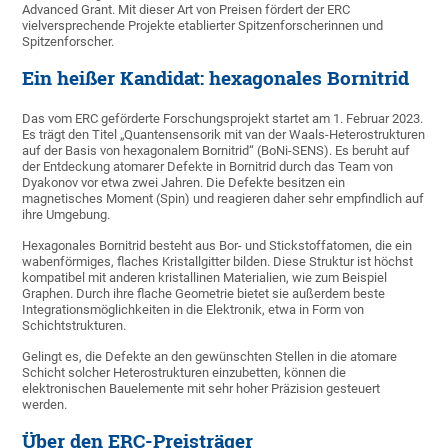
Advanced Grant. Mit dieser Art von Preisen fördert der ERC
vielversprechende Projekte etablierter Spitzenforscherinnen und
Spitzenforscher.
Ein heißer Kandidat: hexagonales Bornitrid
Das vom ERC geförderte Forschungsprojekt startet am 1. Februar 2023.
Es trägt den Titel „Quantensensorik mit van der Waals-Heterostrukturen
auf der Basis von hexagonalem Bornitrid“ (BoNi-SENS). Es beruht auf
der Entdeckung atomarer Defekte in Bornitrid durch das Team von
Dyakonov vor etwa zwei Jahren. Die Defekte besitzen ein
magnetisches Moment (Spin) und reagieren daher sehr empfindlich auf
ihre Umgebung.
Hexagonales Bornitrid besteht aus Bor- und Stickstoffatomen, die ein
wabenförmiges, flaches Kristallgitter bilden. Diese Struktur ist höchst
kompatibel mit anderen kristallinen Materialien, wie zum Beispiel
Graphen. Durch ihre flache Geometrie bietet sie außerdem beste
Integrationsmöglichkeiten in die Elektronik, etwa in Form von
Schichtstrukturen.
Gelingt es, die Defekte an den gewünschten Stellen in die atomare
Schicht solcher Heterostrukturen einzubetten, können die
elektronischen Bauelemente mit sehr hoher Präzision gesteuert
werden.
Über den ERC-Preisträger