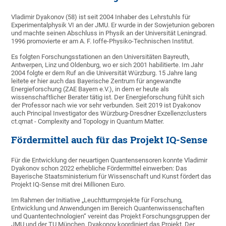
Vladimir Dyakonov (58) ist seit 2004 Inhaber des Lehrstuhls für
Experimentalphysik VI an der JMU. Er wurde in der Sowjetunion geboren
und machte seinen Abschluss in Physik an der Universität Leningrad.
1996 promovierte er am A. F. Ioffe-Physiko-Technischen Institut.
Es folgten Forschungsstationen an den Universitäten Bayreuth,
Antwerpen, Linz und Oldenburg, wo er sich 2001 habilitierte. Im Jahr
2004 folgte er dem Ruf an die Universität Würzburg. 15 Jahre lang
leitete er hier auch das Bayerische Zentrum für angewandte
Energieforschung (ZAE Bayern e.V.), in dem er heute als
wissenschaftlicher Berater tätig ist. Der Energieforschung fühlt sich
der Professor nach wie vor sehr verbunden. Seit 2019 ist Dyakonov
auch Principal Investigator des Würzburg-Dresdner Exzellenzclusters
ct.qmat - Complexity and Topology in Quantum Matter.
Fördermittel auch für das Projekt IQ-Sense
Für die Entwicklung der neuartigen Quantensensoren konnte Vladimir
Dyakonov schon 2022 erhebliche Fördermittel einwerben: Das
Bayerische Staatsministerium für Wissenschaft und Kunst fördert das
Projekt IQ-Sense mit drei Millionen Euro.
Im Rahmen der Initiative „Leuchtturmprojekte für Forschung,
Entwicklung und Anwendungen im Bereich Quantenwissenschaften
und Quantentechnologien“ vereint das Projekt Forschungsgruppen der
JMU und der TU München. Dyakonov koordiniert das Projekt. Der