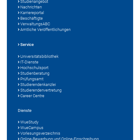
Studienangebot
Nachrichten
Karriereportal
Beschäftigte
VerwaltungsABC
Amtliche Veröffentlichungen
Service
Universitätsbibliothek
IT-Dienste
Hochschulsport
Studienberatung
Prüfungsamt
Studierendenkanzlei
Studierendenvertretung
Career Centre
Dienste
WueStudy
WueCampus
Vorlesungsverzeichnis
Online-Bewerbung und Online-Einschreibung