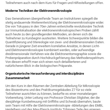
Teilnehmern auch nach dem Kurs für Fragen und Hilfestellungen offen.
Moderne Techniken der Elektronenmikroskopie
Das Generationen übergreifende Team an Instruktoren spiegelt die
stetig andauernde Weiterentwicklung der Elektronenmikroskopie wider.
Die von Tokuyasu in den 70er-Jahren entwickelte revolutionäre Technik
zur Immunlokalisation der elektronenmikroskopischen Proben zählt
auch heute zu den grundlegenden Methoden, an denen sich die
Teilnehmer zu Kursbeginn austesten. Weitere Schwerpunkte bilden die
Quantifizierung und Stereologie von zwei- und dreidimensionalen Daten.
Gerade in jüngerer Zeit erweitern korrelative Ansätze, in denen Licht-
und Elektronenmikroskopie kombiniert werden, oder aufwendige
dreidimensionale Verfahren wie die Elektronentomographie sowie die
Probenpräparation durch Hochdruckgefrierung das Methodenspektrum.
Von diesen erhofft man sich einen noch detaillierteren und
natürlicheren Blick in die biologischen Präparate.
Organisatorische Herausforderung und interdisziplinäre
Zusammenarbeit
Um den Kurs in den Räumen der Zentralen Abteilung für Mikroskopie
des Biozentrums und des Praktikumsgebäudes Z7 für so viele
Teilnehmer ausrichten zu können, bedurfte es einer monatelangen
Vorbereitung. Unter Leitung von Professor Christian Stigloher, der die
diesjährige Kursbetreuung mit Griffiths und Schwab übernahm, baute
sein Team mit Hilfe der Elektronenmikroskopie -Abteilungen des EMBL
Heidelberg und des Max-Planck-Instituts Tübingen Teile des eigenen