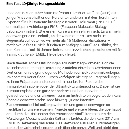
Eine fast 40-jährige Kursgeschichte
Ende der 1970er-Jahre hatte Professor Gareth W. Griffiths (Oslo) als
junger Wissenschaftler den Kurs unter anderem mit dem berühmten
Experten für Elektronenmikroskopie Kiyoteru Tokuyasu (1925-2015)
erstmalig am Heidelberger EMBL (European Molecular Biology
Laboratory) initiiert. „Die ersten Kurse waren sehr einfach: Es war mehr
oder weniger eine Technik, an der wir arbeiteten. Das steht im
Gegensatz zu heute, wo wir mehr als 15 Methoden diskutieren –
mittlerweile fast zu viele für einen zehntägigen Kurs“, so Griffiths, der
den Kurs seit fast 40 Jahren betreut und inzwischen gemeinsam mit Dr.
Yannick Schwab (EMBL, Heidelberg) leitet.
Nach theoretischen Einführungen am Vormittag widmeten sich die
Teilnehmer unter enger Betreuung zunächst einzelnen Arbeitsstationen.
Dort erlernten sie grundlegende Methoden der Elektronenmikroskopie.
Im späteren Verlauf des Kurses verfolgten sie eigene Fragestellungen
zu ihren Präparaten und übten sich in der breiten Palette der
Immunlokalisationen oder der Ultrastrukturuntersuchung. Dabei ist die
Kursatmosphäre eine ganz besondere: Ein über Jahrzehnte
gewachsenes und erfahrenes Team an Instruktoren begleitet den Kurs
über die gesamten zehn Tage hinweg. „Diese intensive
Zusammenarbeit ist außergewöhnlich und gerade deswegen so
fruchtbar für unsere eigenen Projekte und weitere Ideen, die überhaupt
erst durch die Diskussion dort entstanden sind“, kommentiert die
Würzburger Medizinstudentin Katharina Lichter, die den Kurs 2017 am
EMBL in Heidelberg besuchte. Das Netzwerk aus allen Kursbeteiligten
der letzten Jahrzehnte spannt sich über die ganze Welt und steht den