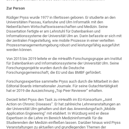
Zur Person
Rüdiger Pryss wurde 1977 in Illertissen geboren. Er studierte an den
Universitäten Passau, Karlsruhe und Ulm Informatik mit den
Nebenfächern Wirtschaftswissenschaften und Medizin. Seine
Dissertation fertigte er am Lehrstuhl für Datenbanken und
Informationssysteme der Universität Ulm an. Darin befasste er sich mit
der zentralen Fragestellung, wie mobile Prozesse in einer verteilten
Prozessmanagementumgebung robust und leistungsfähig ausgeführt
werden können.
Von 2015 bis 2019 leitete er die mHealth-Forschungsgruppe am Institut
für Datenbanken und Informationssysteme der Universität Ulm. Seine
Forschungsprojekte wurden durch die Deutsche
Forschungsgemeinschaft, die EU und das BMBF gefördert.
Forschungsexpertise sammelte Pryss auch durch die Mitarbeit in den
Editorial Boards internationaler Journale. Für seine Gutachtertätigkeit
hat er 2019 die Auszeichnung „Top Peer Reviewer“ erhalten.
Derzeit leitet Pryss den Task zu mHealth im EU-Konsortium „Joint
Action on Chronic Diseases“. Er hat zahlreiche Lehrveranstaltungen an
der Universität Ulm gehalten und dort das Anwendungsfach „Mobile
Application Engineering“ mit etabliert. In Würzburg wird er diese
Expertisen in die Lehre im Bereich Medizininformatik für die
Studierenden der Medizin einfließen lassen. Darüber hinaus wird Pryss
Veranstaltungen zu aktuellen und grundlegenden Themen der