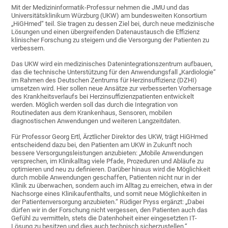
Mit der Medizininformatik-Professur nehmen die JMU und das
Universitätsklinikum Würzburg (UKW) am bundesweiten Konsortium
„HiGHmed“ teil. Sie tragen zu dessen Ziel bei, durch neue medizinische
Lösungen und einen übergreifenden Datenaustausch die Effizienz
klinischer Forschung zu steigern und die Versorgung der Patienten zu
verbessern.
Das UKW wird ein medizinisches Datenintegrationszentrum aufbauen,
das die technische Unterstützung für den Anwendungsfall „Kardiologie“
im Rahmen des Deutschen Zentrums für Herzinsuffizienz (DZHI)
umsetzen wird. Hier sollen neue Ansätze zur verbesserten Vorhersage
des Krankheitsverlaufs bei Herzinsuffizienzpatienten entwickelt
werden. Möglich werden soll das durch die Integration von
Routinedaten aus dem Krankenhaus, Sensoren, mobilen
diagnostischen Anwendungen und weiteren Langzeitdaten.
Für Professor Georg Ertl, Ärztlicher Direktor des UKW, trägt HiGHmed
entscheidend dazu bei, den Patienten am UKW in Zukunft noch
bessere Versorgungsleistungen anzubieten: „Mobile Anwendungen
versprechen, im Klinikalltag viele Pfade, Prozeduren und Abläufe zu
optimieren und neu zu definieren. Darüber hinaus wird die Möglichkeit
durch mobile Anwendungen geschaffen, Patienten nicht nur in der
Klinik zu überwachen, sondern auch im Alltag zu erreichen, etwa in der
Nachsorge eines Klinikaufenthalts, und somit neue Möglichkeiten in
der Patientenversorgung anzubieten.“ Rüdiger Pryss ergänzt: „Dabei
dürfen wir in der Forschung nicht vergessen, den Patienten auch das
Gefühl zu vermitteln, stets die Datenhoheit einer eingesetzten IT-
Lösung zu besitzen und dies auch technisch sicherzustellen.“