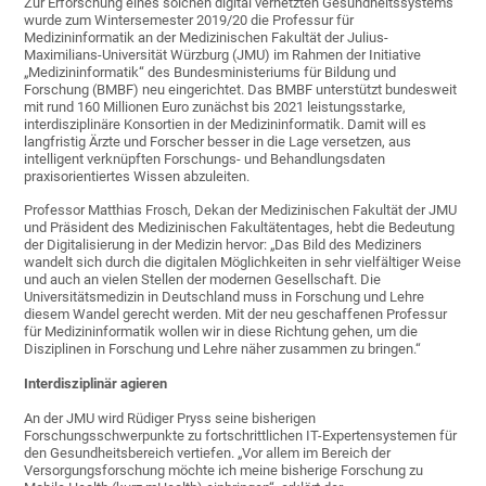
Zur Erforschung eines solchen digital vernetzten Gesundheitssystems
wurde zum Wintersemester 2019/20 die Professur für
Medizininformatik an der Medizinischen Fakultät der Julius-
Maximilians-Universität Würzburg (JMU) im Rahmen der Initiative
„Medizininformatik“ des Bundesministeriums für Bildung und
Forschung (BMBF) neu eingerichtet. Das BMBF unterstützt bundesweit
mit rund 160 Millionen Euro zunächst bis 2021 leistungsstarke,
interdisziplinäre Konsortien in der Medizininformatik. Damit will es
langfristig Ärzte und Forscher besser in die Lage versetzen, aus
intelligent verknüpften Forschungs- und Behandlungsdaten
praxisorientiertes Wissen abzuleiten.
Professor Matthias Frosch, Dekan der Medizinischen Fakultät der JMU
und Präsident des Medizinischen Fakultätentages, hebt die Bedeutung
der Digitalisierung in der Medizin hervor: „Das Bild des Mediziners
wandelt sich durch die digitalen Möglichkeiten in sehr vielfältiger Weise
und auch an vielen Stellen der modernen Gesellschaft. Die
Universitätsmedizin in Deutschland muss in Forschung und Lehre
diesem Wandel gerecht werden. Mit der neu geschaffenen Professur
für Medizininformatik wollen wir in diese Richtung gehen, um die
Disziplinen in Forschung und Lehre näher zusammen zu bringen.“
Interdisziplinär agieren
An der JMU wird Rüdiger Pryss seine bisherigen
Forschungsschwerpunkte zu fortschrittlichen IT-Expertensystemen für
den Gesundheitsbereich vertiefen. „Vor allem im Bereich der
Versorgungsforschung möchte ich meine bisherige Forschung zu