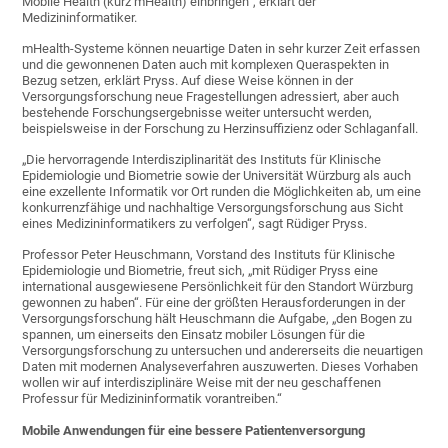
Mobile Health (kurz mHealth) einbringen“, erklärt der
Medizininformatiker.
mHealth-Systeme können neuartige Daten in sehr kurzer Zeit erfassen
und die gewonnenen Daten auch mit komplexen Queraspekten in
Bezug setzen, erklärt Pryss. Auf diese Weise können in der
Versorgungsforschung neue Fragestellungen adressiert, aber auch
bestehende Forschungsergebnisse weiter untersucht werden,
beispielsweise in der Forschung zu Herzinsuffizienz oder Schlaganfall.
„Die hervorragende Interdisziplinarität des Instituts für Klinische
Epidemiologie und Biometrie sowie der Universität Würzburg als auch
eine exzellente Informatik vor Ort runden die Möglichkeiten ab, um eine
konkurrenzfähige und nachhaltige Versorgungsforschung aus Sicht
eines Medizininformatikers zu verfolgen“, sagt Rüdiger Pryss.
Professor Peter Heuschmann, Vorstand des Instituts für Klinische
Epidemiologie und Biometrie, freut sich, „mit Rüdiger Pryss eine
international ausgewiesene Persönlichkeit für den Standort Würzburg
gewonnen zu haben“. Für eine der größten Herausforderungen in der
Versorgungsforschung hält Heuschmann die Aufgabe, „den Bogen zu
spannen, um einerseits den Einsatz mobiler Lösungen für die
Versorgungsforschung zu untersuchen und andererseits die neuartigen
Daten mit modernen Analyseverfahren auszuwerten. Dieses Vorhaben
wollen wir auf interdisziplinäre Weise mit der neu geschaffenen
Professur für Medizininformatik vorantreiben.“
Mobile Anwendungen für eine bessere Patientenversorgung