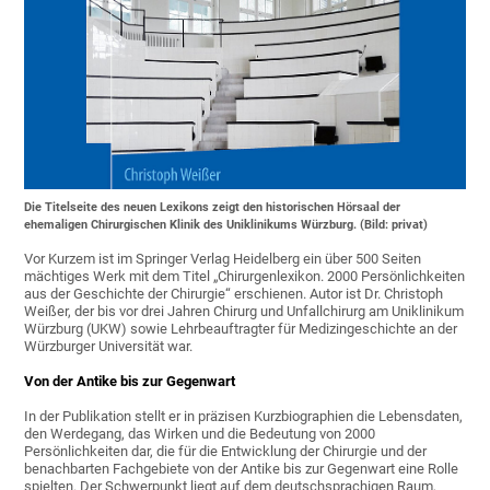
Die Titelseite des neuen Lexikons zeigt den historischen Hörsaal der
ehemaligen Chirurgischen Klinik des Uniklinikums Würzburg. (Bild: privat)
Vor Kurzem ist im Springer Verlag Heidelberg ein über 500 Seiten
mächtiges Werk mit dem Titel „Chirurgenlexikon. 2000 Persönlichkeiten
aus der Geschichte der Chirurgie“ erschienen. Autor ist Dr. Christoph
Weißer, der bis vor drei Jahren Chirurg und Unfallchirurg am Uniklinikum
Würzburg (UKW) sowie Lehrbeauftragter für Medizingeschichte an der
Würzburger Universität war.
Von der Antike bis zur Gegenwart
In der Publikation stellt er in präzisen Kurzbiographien die Lebensdaten,
den Werdegang, das Wirken und die Bedeutung von 2000
Persönlichkeiten dar, die für die Entwicklung der Chirurgie und der
benachbarten Fachgebiete von der Antike bis zur Gegenwart eine Rolle
spielten. Der Schwerpunkt liegt auf dem deutschsprachigen Raum,