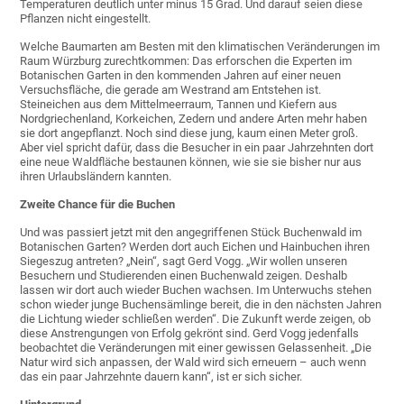
Temperaturen deutlich unter minus 15 Grad. Und darauf seien diese
Pflanzen nicht eingestellt.
Welche Baumarten am Besten mit den klimatischen Veränderungen im
Raum Würzburg zurechtkommen: Das erforschen die Experten im
Botanischen Garten in den kommenden Jahren auf einer neuen
Versuchsfläche, die gerade am Westrand am Entstehen ist.
Steineichen aus dem Mittelmeerraum, Tannen und Kiefern aus
Nordgriechenland, Korkeichen, Zedern und andere Arten mehr haben
sie dort angepflanzt. Noch sind diese jung, kaum einen Meter groß.
Aber viel spricht dafür, dass die Besucher in ein paar Jahrzehnten dort
eine neue Waldfläche bestaunen können, wie sie sie bisher nur aus
ihren Urlaubsländern kannten.
Zweite Chance für die Buchen
Und was passiert jetzt mit den angegriffenen Stück Buchenwald im
Botanischen Garten? Werden dort auch Eichen und Hainbuchen ihren
Siegeszug antreten? „Nein“, sagt Gerd Vogg. „Wir wollen unseren
Besuchern und Studierenden einen Buchenwald zeigen. Deshalb
lassen wir dort auch wieder Buchen wachsen. Im Unterwuchs stehen
schon wieder junge Buchensämlinge bereit, die in den nächsten Jahren
die Lichtung wieder schließen werden“. Die Zukunft werde zeigen, ob
diese Anstrengungen von Erfolg gekrönt sind. Gerd Vogg jedenfalls
beobachtet die Veränderungen mit einer gewissen Gelassenheit. „Die
Natur wird sich anpassen, der Wald wird sich erneuern – auch wenn
das ein paar Jahrzehnte dauern kann“, ist er sich sicher.