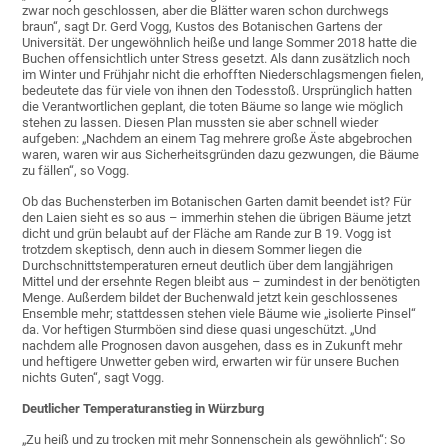
zwar noch geschlossen, aber die Blätter waren schon durchwegs
braun“, sagt Dr. Gerd Vogg, Kustos des Botanischen Gartens der
Universität. Der ungewöhnlich heiße und lange Sommer 2018 hatte die
Buchen offensichtlich unter Stress gesetzt. Als dann zusätzlich noch
im Winter und Frühjahr nicht die erhofften Niederschlagsmengen fielen,
bedeutete das für viele von ihnen den Todesstoß. Ursprünglich hatten
die Verantwortlichen geplant, die toten Bäume so lange wie möglich
stehen zu lassen. Diesen Plan mussten sie aber schnell wieder
aufgeben: „Nachdem an einem Tag mehrere große Äste abgebrochen
waren, waren wir aus Sicherheitsgründen dazu gezwungen, die Bäume
zu fällen“, so Vogg.
Ob das Buchensterben im Botanischen Garten damit beendet ist? Für
den Laien sieht es so aus – immerhin stehen die übrigen Bäume jetzt
dicht und grün belaubt auf der Fläche am Rande zur B 19. Vogg ist
trotzdem skeptisch, denn auch in diesem Sommer liegen die
Durchschnittstemperaturen erneut deutlich über dem langjährigen
Mittel und der ersehnte Regen bleibt aus – zumindest in der benötigten
Menge. Außerdem bildet der Buchenwald jetzt kein geschlossenes
Ensemble mehr; stattdessen stehen viele Bäume wie „isolierte Pinsel“
da. Vor heftigen Sturmböen sind diese quasi ungeschützt. „Und
nachdem alle Prognosen davon ausgehen, dass es in Zukunft mehr
und heftigere Unwetter geben wird, erwarten wir für unsere Buchen
nichts Guten“, sagt Vogg.
Deutlicher Temperaturanstieg in Würzburg
„Zu heiß und zu trocken mit mehr Sonnenschein als gewöhnlich“: So