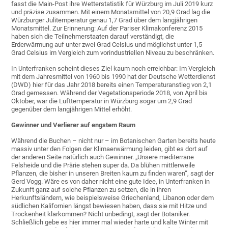
fasst die Main-Post ihre Wetterstatistik für Würzburg im Juli 2019 kurz
und präzise zusammen. Mit einem Monatsmittel von 20,9 Grad lag die
Würzburger Julitemperatur genau 1,7 Grad über dem langjährigen
Monatsmittel. Zur Erinnerung: Auf der Pariser Klimakonferenz 2015
haben sich die Teilnehmerstaaten darauf verständigt, die
Erderwärmung auf unter zwei Grad Celsius und möglichst unter 1,5
Grad Celsius im Vergleich zum vorindustriellen Niveau zu beschränken.
In Unterfranken scheint dieses Ziel kaum noch erreichbar: Im Vergleich
mit dem Jahresmittel von 1960 bis 1990 hat der Deutsche Wetterdienst
(DWD) hier für das Jahr 2018 bereits einen Temperaturanstieg von 2,1
Grad gemessen. Während der Vegetationsperiode 2018, von April bis
Oktober, war die Lufttemperatur in Würzburg sogar um 2,9 Grad
gegenüber dem langjährigen Mittel erhöht.
Gewinner und Verlierer auf engstem Raum
Während die Buchen – nicht nur – im Botanischen Garten bereits heute
massiv unter den Folgen der Klimaerwärmung leiden, gibt es dort auf
der anderen Seite natürlich auch Gewinner. „Unsere mediterrane
Felsheide und die Prärie stehen super da. Da blühen mittlerweile
Pflanzen, die bisher in unseren Breiten kaum zu finden waren“, sagt der
Gerd Vogg. Wäre es von daher nicht eine gute Idee, in Unterfranken in
Zukunft ganz auf solche Pflanzen zu setzen, die in ihren
Herkunftsländern, wie beispielsweise Griechenland, Libanon oder dem
südlichen Kalifornien längst bewiesen haben, dass sie mit Hitze und
Trockenheit klarkommen? Nicht unbedingt, sagt der Botaniker.
Schließlich gebe es hier immer mal wieder harte und kalte Winter mit