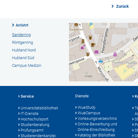
Zurück
Anfahrt
Sanderring
Röntgenring
Hubland Nord
Hubland Süd
Campus Medizin
Dienste
Service
K
WueStudy
Universitätsbibliothek
T
WueCampus
IT-Dienste
A
Vorlesungsverzeichnis
Hochschulsport
S
Online-Bewerbung und
Studienberatung
P
Online-Einschreibung
Prüfungsamt
S
Katalog der Bibliothek
Studierendenkanzlei
S