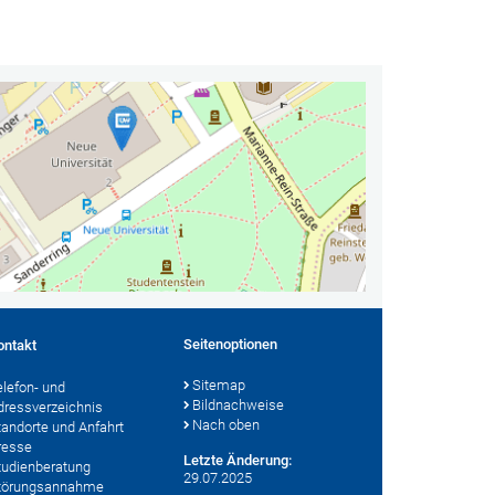
Seitenoptionen
ontakt
Sitemap
elefon- und
Bildnachweise
dressverzeichnis
Nach oben
tandorte und Anfahrt
resse
Letzte Änderung:
tudienberatung
29.07.2025
törungsannahme