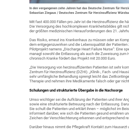
In den vergangenen zehn Jahren hat das Deutsche Zentrum für Herzins
Sebastian Ziegaus / Deutsches Zentrum für Herzinsuffizienz Würzbu
Mit fast 400.000 Fällen pro Jahr ist die Herzinsuffizienz die
Die Versorgung des hochkomplexen Krankheitsbildes gilt nicht
der größten medizinischen Herausforderungen des 21. Jahrh
Das Risiko, erneut ins Krankenhaus zu müssen oder an Komplik
dem entgegenzuwirken und die Lebensqualität der Patienten zu
Pilotprojekt namens „Discharge Heart Failure Nurse“: Eine spe
managt sowohl die Entlassung als auch die Zuweisung zum Ha
chronisch Kranke fördert das Projekt mit 20.000 Euro.
„Die Versorgung von herzinsuffizienten Patienten ist sehr ko
Zentrum für Herzinsuffizienz (DZHI). „Klinik-, Fach- und Hau
sehr umfängliche Behandlung sprengt leicht das Zeitkontingen
Therapie und nehmen ihre Medikamente falsch oder gar nicht 
Schulungen und strukturierte Übergabe in die Nachsorge
Umso wichtiger sei die Aufklärung der Patienten und ihrer A
sowie eine strukturierte Betreuung nach der Entlassung. Daru
Sie schult die Patienten und erklärt ihnen – möglichst im B
informiert darüber, wie sich die Patienten gesund ernähren un
Zeichen der Verschlechterung erkennen und entsprechend re
Darüber hinaus nimmt die Pflegekraft Kontakt zum Hausarzt und