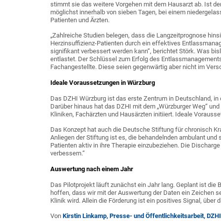
stimmt sie das weitere Vorgehen mit dem Hausarzt ab. Ist der P
möglichst innerhalb von sieben Tagen, bei einem niedergelas
Patienten und Ärzten.
„Zahlreiche Studien belegen, dass die Langzeitprognose hinsic
Herzinsuffizienz-Patienten durch ein effektives Entlassmana
signifikant verbessert werden kann“, berichtet Störk. Was bisl
entlastet. Der Schlüssel zum Erfolg des Entlassmanagements 
Fachangestellte. Diese seien gegenwärtig aber nicht im Ver
Ideale Voraussetzungen in Würzburg
Das DZHI Würzburg ist das erste Zentrum in Deutschland, in 
Darüber hinaus hat das DZHI mit dem „Würzburger Weg“ und
Kliniken, Fachärzten und Hausärzten initiiert. Ideale Vorauss
Das Konzept hat auch die Deutsche Stiftung für chronisch Kr
Anliegen der Stiftung ist es, die behandelnden ambulant und s
Patienten aktiv in ihre Therapie einzubeziehen. Die Discharge
verbessern.“
Auswertung nach einem Jahr
Das Pilotprojekt läuft zunächst ein Jahr lang. Geplant ist di
hoffen, dass wir mit der Auswertung der Daten ein Zeichen 
Klinik wird. Allein die Förderung ist ein positives Signal, über
Von
Kirstin Linkamp, Presse- und Öffentlichkeitsarbeit, DZHI