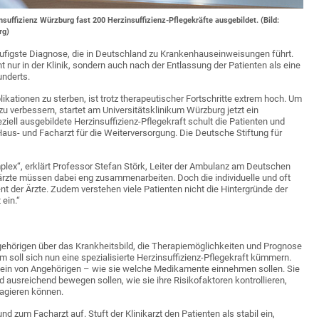
uffizienz Würzburg fast 200 Herzinsuffizienz-Pflegekräfte ausgebildet. (Bild:
rg)
 häufigste Diagnose, die in Deutschland zu Krankenhauseinweisungen führt.
 nur in der Klinik, sondern auch nach der Entlassung der Patienten als eine
underts.
ationen zu sterben, ist trotz therapeutischer Fortschritte extrem hoch. Um
 verbessern, startet am Universitätsklinikum Würzburg jetzt ein
ziell ausgebildete Herzinsuffizienz-Pflegekraft schult die Patienten und
us- und Facharzt für die Weiterversorgung. Die Deutsche Stiftung für
mplex“, erklärt Professor Stefan Störk, Leiter der Ambulanz am Deutschen
särzte müssen dabei eng zusammenarbeiten. Doch die individuelle und oft
t der Ärzte. Zudem verstehen viele Patienten nicht die Hintergründe der
ein.“
ngehörigen über das Krankheitsbild, die Therapiemöglichkeiten und Prognose
m soll sich nun eine spezialisierte Herzinsuffizienz-Pflegekraft kümmern.
eisein von Angehörigen – wie sie welche Medikamente einnehmen sollen. Sie
d ausreichend bewegen sollen, wie sie ihre Risikofaktoren kontrollieren,
agieren können.
 zum Facharzt auf. Stuft der Klinikarzt den Patienten als stabil ein,