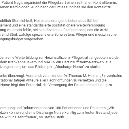
atient fragil, organisiert die Pflegekraft einen zeitnahen Kontrolltermin,
senen Kardiologen. Auch nach der Entlassung hält sie den Kontakt zu
htlich Sterblichkeit, Hospitalisierung und Lebensqualität bei
gement und eine standardisierte poststationäre Weiterversorgung
ang vielerorts fehle, sei nichtärztliches Fachpersonal, das die Ärzte
sind Störk zufolge spezialisierte Schwestern, Pfleger und medizinische
sorgungsbudget vorgesehen.
dem eine Weiterbildung zur Herzinsuffizienz-Pflegekraft angeboten wurde.
 dem Krankenhausverbund MAHIN ein Herzinsuffizienz-Netzwerk aus
etzungen also, um das Pilotprojekt „Discharge Nurse“ zu starten.
anke überzeugt. Vorstandsvorsitzender Dr. Thomas M. Helms: „Ein zentrales
tationär tätigen Akteure aller Fachrichtungen zu vernetzen und die
 Nurse birgt das Potenzial, die Versorgung der Patienten nachhaltig zu
e Betreuung und Dokumentation von 180 Patientinnen und Patienten. „Wir
setzen können und eine Discharge Nurse künftig zum festen Bestand jeder
 das wir uns sehr freuen“, so Stefan Störk.