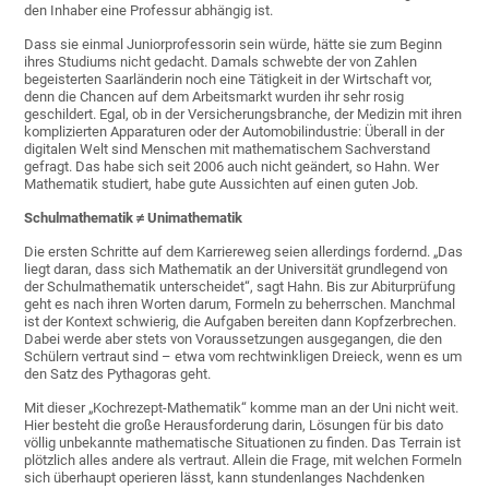
den Inhaber eine Professur abhängig ist.
Dass sie einmal Juniorprofessorin sein würde, hätte sie zum Beginn
ihres Studiums nicht gedacht. Damals schwebte der von Zahlen
begeisterten Saarländerin noch eine Tätigkeit in der Wirtschaft vor,
denn die Chancen auf dem Arbeitsmarkt wurden ihr sehr rosig
geschildert. Egal, ob in der Versicherungsbranche, der Medizin mit ihren
komplizierten Apparaturen oder der Automobilindustrie: Überall in der
digitalen Welt sind Menschen mit mathematischem Sachverstand
gefragt. Das habe sich seit 2006 auch nicht geändert, so Hahn. Wer
Mathematik studiert, habe gute Aussichten auf einen guten Job.
Schulmathematik ≠ Unimathematik
Die ersten Schritte auf dem Karriereweg seien allerdings fordernd. „Das
liegt daran, dass sich Mathematik an der Universität grundlegend von
der Schulmathematik unterscheidet“, sagt Hahn. Bis zur Abiturprüfung
geht es nach ihren Worten darum, Formeln zu beherrschen. Manchmal
ist der Kontext schwierig, die Aufgaben bereiten dann Kopfzerbrechen.
Dabei werde aber stets von Voraussetzungen ausgegangen, die den
Schülern vertraut sind – etwa vom rechtwinkligen Dreieck, wenn es um
den Satz des Pythagoras geht.
Mit dieser „Kochrezept-Mathematik“ komme man an der Uni nicht weit.
Hier besteht die große Herausforderung darin, Lösungen für bis dato
völlig unbekannte mathematische Situationen zu finden. Das Terrain ist
plötzlich alles andere als vertraut. Allein die Frage, mit welchen Formeln
sich überhaupt operieren lässt, kann stundenlanges Nachdenken