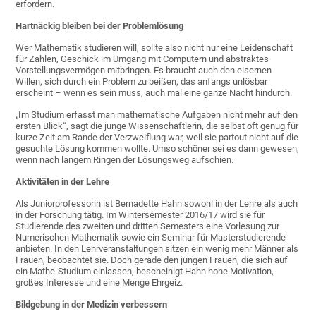
erfordern.
Hartnäckig bleiben bei der Problemlösung
Wer Mathematik studieren will, sollte also nicht nur eine Leidenschaft
für Zahlen, Geschick im Umgang mit Computern und abstraktes
Vorstellungsvermögen mitbringen. Es braucht auch den eisernen
Willen, sich durch ein Problem zu beißen, das anfangs unlösbar
erscheint – wenn es sein muss, auch mal eine ganze Nacht hindurch.
„Im Studium erfasst man mathematische Aufgaben nicht mehr auf den
ersten Blick“, sagt die junge Wissenschaftlerin, die selbst oft genug für
kurze Zeit am Rande der Verzweiflung war, weil sie partout nicht auf die
gesuchte Lösung kommen wollte. Umso schöner sei es dann gewesen,
wenn nach langem Ringen der Lösungsweg aufschien.
Aktivitäten in der Lehre
Als Juniorprofessorin ist Bernadette Hahn sowohl in der Lehre als auch
in der Forschung tätig. Im Wintersemester 2016/17 wird sie für
Studierende des zweiten und dritten Semesters eine Vorlesung zur
Numerischen Mathematik sowie ein Seminar für Masterstudierende
anbieten. In den Lehrveranstaltungen sitzen ein wenig mehr Männer als
Frauen, beobachtet sie. Doch gerade den jungen Frauen, die sich auf
ein Mathe-Studium einlassen, bescheinigt Hahn hohe Motivation,
großes Interesse und eine Menge Ehrgeiz.
Bildgebung in der Medizin verbessern