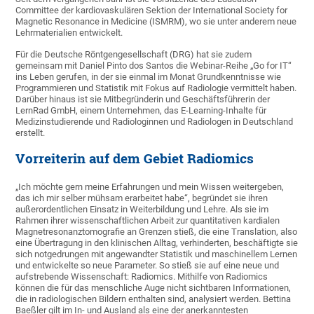
Committee der kardiovaskulären Sektion der International Society for
Magnetic Resonance in Medicine (ISMRM), wo sie unter anderem neue
Lehrmaterialien entwickelt.
Für die Deutsche Röntgengesellschaft (DRG) hat sie zudem
gemeinsam mit Daniel Pinto dos Santos die Webinar-Reihe „Go for IT“
ins Leben gerufen, in der sie einmal im Monat Grundkenntnisse wie
Programmieren und Statistik mit Fokus auf Radiologie vermittelt haben.
Darüber hinaus ist sie Mitbegründerin und Geschäftsführerin der
LernRad GmbH, einem Unternehmen, das E-Learning-Inhalte für
Medizinstudierende und Radiologinnen und Radiologen in Deutschland
erstellt.
Vorreiterin auf dem Gebiet Radiomics
„Ich möchte gern meine Erfahrungen und mein Wissen weitergeben,
das ich mir selber mühsam erarbeitet habe“, begründet sie ihren
außerordentlichen Einsatz in Weiterbildung und Lehre. Als sie im
Rahmen ihrer wissenschaftlichen Arbeit zur quantitativen kardialen
Magnetresonanztomografie an Grenzen stieß, die eine Translation, also
eine Übertragung in den klinischen Alltag, verhinderten, beschäftigte sie
sich notgedrungen mit angewandter Statistik und maschinellem Lernen
und entwickelte so neue Parameter. So stieß sie auf eine neue und
aufstrebende Wissenschaft: Radiomics. Mithilfe von Radiomics
können die für das menschliche Auge nicht sichtbaren Informationen,
die in radiologischen Bildern enthalten sind, analysiert werden. Bettina
Baeßler gilt im In- und Ausland als eine der anerkanntesten