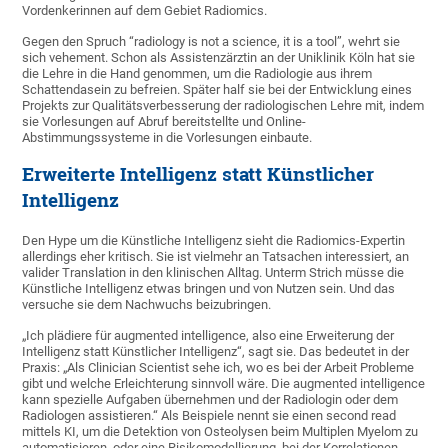
Vordenkerinnen auf dem Gebiet Radiomics.
Gegen den Spruch “radiology is not a science, it is a tool”, wehrt sie
sich vehement. Schon als Assistenzärztin an der Uniklinik Köln hat sie
die Lehre in die Hand genommen, um die Radiologie aus ihrem
Schattendasein zu befreien. Später half sie bei der Entwicklung eines
Projekts zur Qualitätsverbesserung der radiologischen Lehre mit, indem
sie Vorlesungen auf Abruf bereitstellte und Online-
Abstimmungssysteme in die Vorlesungen einbaute.
Erweiterte Intelligenz statt Künstlicher
Intelligenz
Den Hype um die Künstliche Intelligenz sieht die Radiomics-Expertin
allerdings eher kritisch. Sie ist vielmehr an Tatsachen interessiert, an
valider Translation in den klinischen Alltag. Unterm Strich müsse die
Künstliche Intelligenz etwas bringen und von Nutzen sein. Und das
versuche sie dem Nachwuchs beizubringen.
„Ich plädiere für augmented intelligence, also eine Erweiterung der
Intelligenz statt Künstlicher Intelligenz“, sagt sie. Das bedeutet in der
Praxis: „Als Clinician Scientist sehe ich, wo es bei der Arbeit Probleme
gibt und welche Erleichterung sinnvoll wäre. Die augmented intelligence
kann spezielle Aufgaben übernehmen und der Radiologin oder dem
Radiologen assistieren.“ Als Beispiele nennt sie einen second read
mittels KI, um die Detektion von Osteolysen beim Multiplen Myelom zu
automatisieren, oder eine Risikomodellierung, bei der Korrelationen