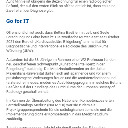
Aunt Minnie ist übrigens die Bezeichnung für einen radiologischen
Befund, der auf den ersten Blick so offensichtlich ist, dass es keine
Zweifel an der Diagnose gibt.
Go for IT
Offensichtlich ist auch, dass Bettina Baeßler mit Leib und Seele
Forschung und Lehre betreibt. Die zweifache Mutter leitet seit Oktober
2021 den Bereich „Kardiovaskuläre Bildgebung“ am Institut für
Diagnostische und Interventionelle Radiologie des Uniklinikums
Würzburg (UKW).
Außerdem ist die 38-Jährige im Rahmen einer W2-Professur für den
neu geschaffenen Schwerpunkt „Künstliche Intelligenz in der
Bildgebung“ zuständig. Die Medizinstudierenden an der Julius-
Maximilians-Universität dürfen sich auf spannende und vor allem
praxisbezogene Vorlesungen freuen und die Assistenzärztinnen und
-ärzte auf ein neues, modernes Ausbildungsprogramm, welches Bettina
Baeßler auf der Grundlage des Curriculums der European Society of
Radiology geschaffen hat.
Im Rahmen der Überarbeitung des Nationalen Kompetenzbasierten
Lernzielkatalogs Medizin (NKLM 2.0) war sie zudem als
Projektgruppensprecherin für die radiologischen Lernziele und die
Implementierung digitaler Kompetenzen in das Medizinstudium
zuständig.
Seit dem vergangenen Jahr ist sie Vorsitzende des Education