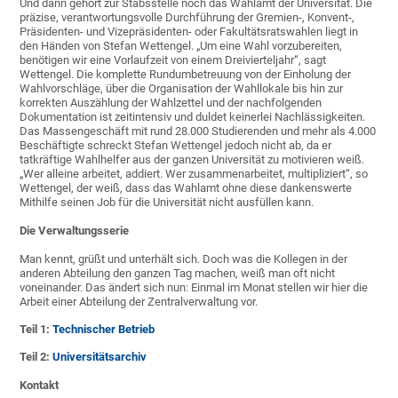
Und dann gehört zur Stabsstelle noch das Wahlamt der Universität. Die
präzise, verantwortungsvolle Durchführung der Gremien-, Konvent-,
Präsidenten- und Vizepräsidenten- oder Fakultätsratswahlen liegt in
den Händen von Stefan Wettengel. „Um eine Wahl vorzubereiten,
benötigen wir eine Vorlaufzeit von einem Dreivierteljahr“, sagt
Wettengel. Die komplette Rundumbetreuung von der Einholung der
Wahlvorschläge, über die Organisation der Wahllokale bis hin zur
korrekten Auszählung der Wahlzettel und der nachfolgenden
Dokumentation ist zeitintensiv und duldet keinerlei Nachlässigkeiten.
Das Massengeschäft mit rund 28.000 Studierenden und mehr als 4.000
Beschäftigte schreckt Stefan Wettengel jedoch nicht ab, da er
tatkräftige Wahlhelfer aus der ganzen Universität zu motivieren weiß.
„Wer alleine arbeitet, addiert. Wer zusammenarbeitet, multipliziert“, so
Wettengel, der weiß, dass das Wahlamt ohne diese dankenswerte
Mithilfe seinen Job für die Universität nicht ausfüllen kann.
Die Verwaltungsserie
Man kennt, grüßt und unterhält sich. Doch was die Kollegen in der
anderen Abteilung den ganzen Tag machen, weiß man oft nicht
voneinander. Das ändert sich nun: Einmal im Monat stellen wir hier die
Arbeit einer Abteilung der Zentralverwaltung vor.
Teil 1:
Technischer Betrieb
Teil 2:
Universitätsarchiv
Kontakt