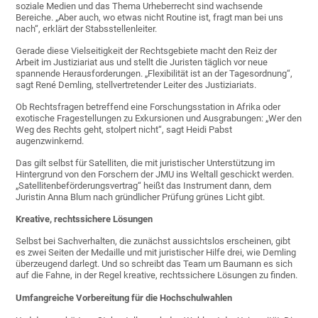
soziale Medien und das Thema Urheberrecht sind wachsende
Bereiche. „Aber auch, wo etwas nicht Routine ist, fragt man bei uns
nach“, erklärt der Stabsstellenleiter.
Gerade diese Vielseitigkeit der Rechtsgebiete macht den Reiz der
Arbeit im Justiziariat aus und stellt die Juristen täglich vor neue
spannende Herausforderungen. „Flexibilität ist an der Tagesordnung“,
sagt René Demling, stellvertretender Leiter des Justiziariats.
Ob Rechtsfragen betreffend eine Forschungsstation in Afrika oder
exotische Fragestellungen zu Exkursionen und Ausgrabungen: „Wer den
Weg des Rechts geht, stolpert nicht“, sagt Heidi Pabst
augenzwinkernd.
Das gilt selbst für Satelliten, die mit juristischer Unterstützung im
Hintergrund von den Forschern der JMU ins Weltall geschickt werden.
„Satellitenbeförderungsvertrag“ heißt das Instrument dann, dem
Juristin Anna Blum nach gründlicher Prüfung grünes Licht gibt.
Kreative, rechtssichere Lösungen
Selbst bei Sachverhalten, die zunächst aussichtslos erscheinen, gibt
es zwei Seiten der Medaille und mit juristischer Hilfe drei, wie Demling
überzeugend darlegt. Und so schreibt das Team um Baumann es sich
auf die Fahne, in der Regel kreative, rechtssichere Lösungen zu finden.
Umfangreiche Vorbereitung für die Hochschulwahlen