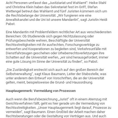
Acht Personen umfasst das „Justiziariat und Wahlamt“: Heike Stahl
und Christina Klein haben das Sekretariat fest im Griff, Stefan
Wettengel betreut das Wahlamt und fünf Juristen kümmern sich um
die Rechtsbelange der Universität. „Wir fungieren wie eine
Anwaltskanzlei und die Uni ist unsere Mandantin“, sagt Juristin Heidi
Pabst.
Eine Mandantin mit Problemfeldern rechtlicher Art aus verschiedensten
Bereichen: Ob Studierende sich gegen Nichtzulassung oder
Prüfungsbescheide wehren, Beschäftigte der Universität
Rechtsstreitigkeiten mit ihr ausfechten, Forschungsverträge zu
entwerfen und Kooperationen zu begleiten sind, Verkehrsunfälle mit
Dienstfahrzeugen geschehen oder Urheberrechtsverletzungen ihre
Schatten auf die Universität werfen, „wir sind herausgefordert, immer
eine gute Lösung im Sinne der Universität zu finden“, so Pabst.
„Die Zuständigkeit erstreckt sich auch auf den großen Bereich der
Selbstverwaltung“, sagt Klaus Baumann, Leiter der Stabsstelle, was
unter anderem den Entwurf von Vorschriften, die an der Universität
gelten, meint, beispielsweise die Grund- und Hausordnung.
Hauptaugenmerk: Vermeidung von Prozessen
Auch wenn die Berufsbezeichnung „Jurist“ oft in einem Atemzug mit
Gerichtsverfahren fällt, geht es hier gerade um die Vermeidung von
Rechtsstreitigkeiten. „Unser Hauptaugenmerk liegt darauf, Prozesse zu
vermeiden“, sagt Baumann. Einen Großteil der Arbeit machen daher
Rechtsberatungen oder die Gestaltung von Verträgen aus. Und auch