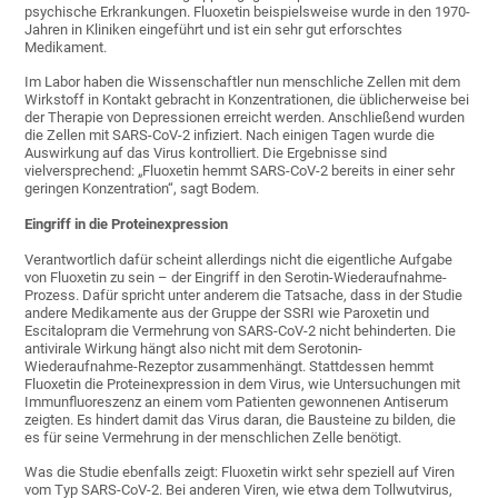
psychische Erkrankungen. Fluoxetin beispielsweise wurde in den 1970-
Jahren in Kliniken eingeführt und ist ein sehr gut erforschtes
Medikament.
Im Labor haben die Wissenschaftler nun menschliche Zellen mit dem
Wirkstoff in Kontakt gebracht in Konzentrationen, die üblicherweise bei
der Therapie von Depressionen erreicht werden. Anschließend wurden
die Zellen mit SARS-CoV-2 infiziert. Nach einigen Tagen wurde die
Auswirkung auf das Virus kontrolliert. Die Ergebnisse sind
vielversprechend: „Fluoxetin hemmt SARS-CoV-2 bereits in einer sehr
geringen Konzentration“, sagt Bodem.
Eingriff in die Proteinexpression
Verantwortlich dafür scheint allerdings nicht die eigentliche Aufgabe
von Fluoxetin zu sein – der Eingriff in den Serotin-Wiederaufnahme-
Prozess. Dafür spricht unter anderem die Tatsache, dass in der Studie
andere Medikamente aus der Gruppe der SSRI wie Paroxetin und
Escitalopram die Vermehrung von SARS-CoV-2 nicht behinderten. Die
antivirale Wirkung hängt also nicht mit dem Serotonin-
Wiederaufnahme-Rezeptor zusammenhängt. Stattdessen hemmt
Fluoxetin die Proteinexpression in dem Virus, wie Untersuchungen mit
Immunfluoreszenz an einem vom Patienten gewonnenen Antiserum
zeigten. Es hindert damit das Virus daran, die Bausteine zu bilden, die
es für seine Vermehrung in der menschlichen Zelle benötigt.
Was die Studie ebenfalls zeigt: Fluoxetin wirkt sehr speziell auf Viren
vom Typ SARS-CoV-2. Bei anderen Viren, wie etwa dem Tollwutvirus,