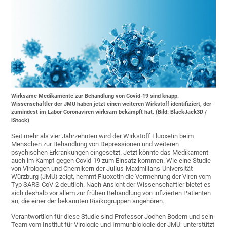
Wirksame Medikamente zur Behandlung von Covid-19 sind knapp.
Wissenschaftler der JMU haben jetzt einen weiteren Wirkstoff identifiziert, der
zumindest im Labor Coronaviren wirksam bekämpft hat. (Bild: BlackJack3D /
iStock)
Seit mehr als vier Jahrzehnten wird der Wirkstoff Fluoxetin beim
Menschen zur Behandlung von Depressionen und weiteren
psychischen Erkrankungen eingesetzt. Jetzt könnte das Medikament
auch im Kampf gegen Covid-19 zum Einsatz kommen. Wie eine Studie
von Virologen und Chemikern der Julius-Maximilians-Universität
Würzburg (JMU) zeigt, hemmt Fluoxetin die Vermehrung der Viren vom
Typ SARS-CoV-2 deutlich. Nach Ansicht der Wissenschaftler bietet es
sich deshalb vor allem zur frühen Behandlung von infizierten Patienten
an, die einer der bekannten Risikogruppen angehören.
Verantwortlich für diese Studie sind Professor Jochen Bodem und sein
Team vom Institut für Virologie und Immunbiologie der JMU; unterstützt