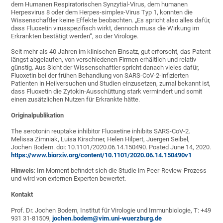
dem Humanen Respiratorischen Synzytial-Virus, dem humanen
Herpesvirus 8 oder dem Herpes-simplex-Virus Typ 1, konnten die
Wissenschaftler keine Effekte beobachten. „Es spricht also alles dafür,
dass Fluoxetin virusspezifisch wirkt, dennoch muss die Wirkung im
Erkrankten bestätigt werden“, so der Virologe.
Seit mehr als 40 Jahren im klinischen Einsatz, gut erforscht, das Patent
längst abgelaufen, von verschiedenen Firmen erhältlich und relativ
günstig. Aus Sicht der Wissenschaftler spricht danach vieles dafür,
Fluoxetin bei der frühen Behandlung von SARS-CoV-2-infizierten
Patienten in Heilversuchen und Studien einzusetzen, zumal bekannt ist,
dass Fluoxetin die Zytokin-Ausschüttung stark vermindert und somit
einen zusätzlichen Nutzen für Erkrankte hätte.
Originalpublikation
The serotonin reuptake inhibitor Fluoxetine inhibits SARS-CoV-2.
Melissa Zimniak, Luisa Kirschner, Helen Hilpert, Juergen Seibel,
Jochen Bodem. doi: 10.1101/2020.06.14.150490. Posted June 14, 2020.
https://www.biorxiv.org/content/10.1101/2020.06.14.150490v1
Hinweis
: Im Moment befindet sich die Studie im Peer-Review-Prozess
und wird von externen Experten bewertet.
Kontakt
Prof. Dr. Jochen Bodem, Institut für Virologie und Immunbiologie, T: +49
931 31-81509,
jochen.bodem@vim.uni-wuerzburg.de