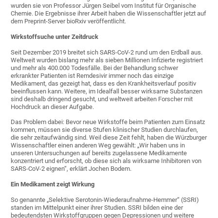
wurden sie von Professor Jürgen Seibel vom Institut für Organische
Chemie. Die Ergebnisse ihrer Arbeit haben die Wissenschaftler jetzt auf
dem Preprint-Server bioRxiv veröffentlicht.
Wirkstoffsuche unter Zeitdruck
Seit Dezember 2019 breitet sich SARS-CoV-2 rund um den Erdball aus.
Weltweit wurden bislang mehr als sieben Millionen Infizierte registriert
und mehr als 400.000 Todesfälle. Bei der Behandlung schwer
erkrankter Patienten ist Remdesivir immer noch das einzige
Medikament, das gezeigt hat, dass es den Krankheitsverlauf positiv
beeinflussen kann. Weitere, im Idealfall besser wirksame Substanzen
sind deshalb dringend gesucht, und weltweit arbeiten Forscher mit
Hochdruck an dieser Aufgabe.
Das Problem dabei: Bevor neue Wirkstoffe beim Patienten zum Einsatz
kommen, müssen sie diverse Stufen klinischer Studien durchlaufen,
die sehr zeitaufwändig sind. Weil diese Zeit fehlt, haben die Würzburger
Wissenschaftler einen anderen Weg gewählt: „Wir haben uns in
unseren Untersuchungen auf bereits zugelassene Medikamente
konzentriert und erforscht, ob diese sich als wirksame Inhibitoren von
SARS-CoV-2 eignen“, erklärt Jochen Bodem.
Ein Medikament zeigt Wirkung
So genannte „Selektive Serotonin-Wiederaufnahme-Hemmer“ (SSRI)
standen im Mittelpunkt einer ihrer Studien. SSRI bilden eine der
bedeutendsten Wirkstoffgruppen gegen Depressionen und weitere