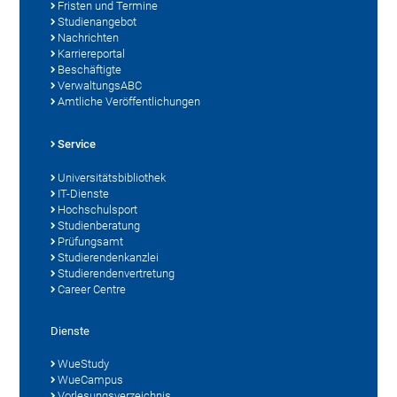
Fristen und Termine
Studienangebot
Nachrichten
Karriereportal
Beschäftigte
VerwaltungsABC
Amtliche Veröffentlichungen
Service
Universitätsbibliothek
IT-Dienste
Hochschulsport
Studienberatung
Prüfungsamt
Studierendenkanzlei
Studierendenvertretung
Career Centre
Dienste
WueStudy
WueCampus
Vorlesungsverzeichnis