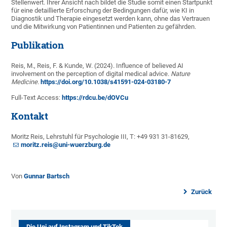
Stellenwert. Ihrer Ansicht nach bildet die Studie somit einen Startpunkt
für eine detaillierte Erforschung der Bedingungen dafür, wie KI in
Diagnostik und Therapie eingesetzt werden kann, ohne das Vertrauen
und die Mitwirkung von Patientinnen und Patienten zu gefährden.
Publikation
Reis, M., Reis, F. & Kunde, W. (2024). Influence of believed AI
involvement on the perception of digital medical advice.
Nature
Medicine.
https://doi.org/10.1038/s41591-024-03180-7
Full-Text Access:
https://rdcu.be/dOVCu
Kontakt
Moritz Reis, Lehrstuhl für Psychologie III, T: +49 931 31-81629,
moritz.reis@uni-wuerzburg.de
Von
Gunnar Bartsch
Zurück
Die Uni auf Instagram und TikTok