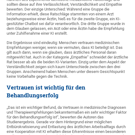
sollten diese auf ihre Verlässlichkeit, Verständlichkeit und Empathie
bewerten. Der einzige Unterschied: Während eine Gruppe die
Information erhielt, diese Ratschläge stammten von einem Arzt
beziehungsweise einer Ärztin, hieß es für die zweite Gruppe, ein KI-
gestützter Chatbot sei dafür verantwortlich. Die dritte Gruppe wurde in
dem Glauben gelassen, ein Arzt oder eine Ärztin habe die Empfehlung
unter Zuhilfenahme einer KI erstellt.
Die Ergebnisse sind eindeutig: Menschen vertrauen medizinischen
Empfehlungen weniger, wenn sie vermuten, dass KI beteiligt ist. Das
gilt auch dann, wenn sie glauben, dass ärztliches Personal daran
mitgewirkt hat. Auch in der Kategorie „Empathie“ schneidet der ärztliche
Rat besser ab als die beiden KI-Varianten. Einzig unter dem Aspekt der
Verständlichkeit zeigen sich kaum Unterschiede zwischen den drei
Gruppen. Anscheinend haben Menschen unter diesem Gesichtspunkt
keine Vorbehalte gegen die Technik.
Vertrauen ist wichtig für den
Behandlungserfolg
„Das ist ein wichtiger Befund, da Vertrauen in medizinische Diagnosen
und Therapieempfehlungen bekanntermaßen ein sehr wichtiger Faktor
für den Behandlungserfolg ist“, bewerten die Autoren das
Studienergebnis. Gerade vor dem Hintergrund einer möglichen
Entbürokratisierung und Entlastung des ärztlichen Arbeitsalltags durch
eine Kooperation mit KI erhalten diese Erkenntnisse einen besonderen