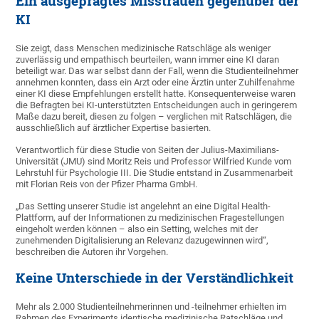
Ein ausgeprägtes Misstrauen gegenüber der
KI
Sie zeigt, dass Menschen medizinische Ratschläge als weniger
zuverlässig und empathisch beurteilen, wann immer eine KI daran
beteiligt war. Das war selbst dann der Fall, wenn die Studienteilnehmer
annehmen konnten, dass ein Arzt oder eine Ärztin unter Zuhilfenahme
einer KI diese Empfehlungen erstellt hatte. Konsequenterweise waren
die Befragten bei KI-unterstützten Entscheidungen auch in geringerem
Maße dazu bereit, diesen zu folgen – verglichen mit Ratschlägen, die
ausschließlich auf ärztlicher Expertise basierten.
Verantwortlich für diese Studie von Seiten der Julius-Maximilians-
Universität (JMU) sind Moritz Reis und Professor Wilfried Kunde vom
Lehrstuhl für Psychologie III. Die Studie entstand in Zusammenarbeit
mit Florian Reis von der Pfizer Pharma GmbH.
„Das Setting unserer Studie ist angelehnt an eine Digital Health-
Plattform, auf der Informationen zu medizinischen Fragestellungen
eingeholt werden können – also ein Setting, welches mit der
zunehmenden Digitalisierung an Relevanz dazugewinnen wird“,
beschreiben die Autoren ihr Vorgehen.
Keine Unterschiede in der Verständlichkeit
Mehr als 2.000 Studienteilnehmerinnen und -teilnehmer erhielten im
Rahmen des Experiments identische medizinische Ratschläge und