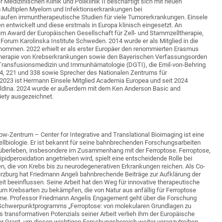
r Medizinischen Klinik und Poliklinik II beschäftigt sich mit neuen
Multiplen Myelom und Infektionserkrankungen bei
aufen immuntherapeutische Studien für viele Tumorerkrankungen. Einsele
n entwickelt und diese erstmals in Europa klinisch eingesetzt. An
um Award der Europäischen Gesellschaft für Zell- und Stammzelltherapie,
Forum Karolinska Institute Schweden. 2014 wurde er als Mitglied in die
nommen. 2022 erhielt er als erster Europäer den renommierten Erasmus
herapie von Krebserkrankungen sowie den Bayerischen Verfassungsorden
 Transfusionsmedizin und Immunhämatologie (DGTI), die Emil-von-Behring
24, 221 und 338 sowie Sprecher des Nationalen Zentrums für
023 ist Hermann Einsele Mitglied Academia Europea und seit 2024
ldina. 2024 wurde er außerdem mit dem Ken Anderson Basic and
iety ausgezeichnet.
ow-Zentrum – Center for Integrative and Translational Bioimaging ist eine
ellbiologie. Er ist bekannt für seine bahnbrechenden Forschungsarbeiten
überleben, insbesondere im Zusammenhang mit der Ferroptose. Ferroptose,
ipidperoxidation angetrieben wird, spielt eine entscheidende Rolle bei
, die von Krebs bis zu neurodegenerativen Erkrankungen reichen. Als Co-
rzburg hat Friedmann Angeli bahnbrechende Beiträge zur Aufklärung der
it beeinflussen. Seine Arbeit hat den Weg für innovative therapeutische
m Krebsarten zu bekämpfen, die von Natur aus anfällig für Ferroptose
me. Professor Friedmann Angelis Engagement geht über die Forschung
en Schwerpunktprogramms „Ferroptose: von molekularen Grundlagen zu
transformativen Potenzials seiner Arbeit verlieh ihm der Europäische
r Grant, um diesen wichtigen Forschungsbereich weiter voranzutreiben.