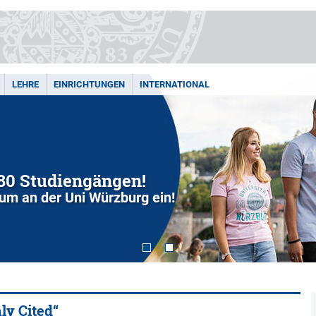
LEHRE
EINRICHTUNGEN
INTERNATIONAL
280 Studiengängen!
dium an der Uni Würzburg ein!
ly Cited“