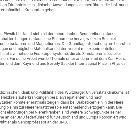
schen Erkenntnisse in klinische Anwendungen zu überführen, die Hoffnung
-empfindliche Krebsarten geben.
 Physik I befasst sich mit der theoretischen Beschreibung stark
nschaften bringen erstaunliche Phänomene hervor, wie zum Beispiel
ogische Isolatoren und Magnetismus. Die Grundlagenforschung am Lehrstuhl
agen und mögliche Materialkandidaten vereint mit experimentellen
h auf synthetische Festkörpersysteme, die als Simulatoren spezieller
nen. Für seine Arbeit wurde Thomale unter anderem mit dem Karl-Heinz
n und dem Raymond and Beverly Sackler International Prize in Physics
zinischen Klinik und Poliklinik I des Würzburger Universitätsklinikums ist
ür Herzkreislauferkrankungen bei Dialysepatienten und nach
tudien konnte er erstmals zeigen, dass bei Diabetikern ein in der Niere
g bis hin zur Nierenersatztherapie entscheidend verzögern kann. Die
echselstörungen bei Nierenkranken sind weitere Schwerpunkte seiner
lche an der JMU federführend für Deutschland und Europa koordiniert wird.
wirkt er als Seniorprofessor an der JMU.