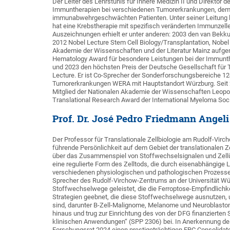
Der Leiter des Lehrstuhls für Innere Medizin II und Direktor de
Immuntherapien bei verschiedenen Tumorerkrankungen, dem 
immunabwehrgeschwächten Patienten. Unter seiner Leitung l
hat eine Krebstherapie mit spezifisch veränderten Immunzelle
Auszeichnungen erhielt er unter anderen: 2003 den van Bekk
2012 Nobel Lecture Stem Cell Biology/Transplantation, Nobel 
Akademie der Wissenschaften und der Literatur Mainz aufge
Hematology Award für besondere Leistungen bei der Immunt
und 2023 den höchsten Preis der Deutsche Gesellschaft für
Lecture. Er ist Co-Sprecher der Sonderforschungsbereiche 1
Tumorerkrankungen WERA mit Hauptstandort Würzburg. Seit 2
Mitglied der Nationalen Akademie der Wissenschaften Leopo
Translational Research Award der International Myeloma Soc
Prof. Dr. José Pedro Friedmann Angeli
Der Professor für Translationale Zellbiologie am Rudolf-Virch
führende Persönlichkeit auf dem Gebiet der translationalen Z
über das Zusammenspiel von Stoffwechselsignalen und Zell
eine regulierte Form des Zelltods, die durch eisenabhängige L
verschiedenen physiologischen und pathologischen Prozessen
Sprecher des Rudolf-Virchow-Zentrums an der Universität Wü
Stoffwechselwege geleistet, die die Ferroptose-Empfindlichke
Strategien geebnet, die diese Stoffwechselwege ausnutzen, u
sind, darunter B-Zell-Malignome, Melanome und Neuroblasto
hinaus und trug zur Einrichtung des von der DFG finanziert
klinischen Anwendungen“ (SPP 2306) bei. In Anerkennung des 
Forschungsrat 2024 einen prestigeträchtigen ERC Consolidato