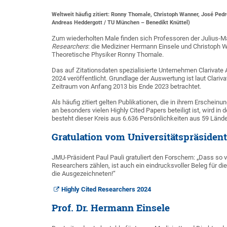
Weltweit häufig zitiert: Ronny Thomale, Christoph Wanner, José Ped
Andreas Heddergott / TU München – Benedikt Knüttel)
Zum wiederholten Male finden sich Professoren der Julius-Ma
Researchers
: die Mediziner Hermann Einsele und Christoph W
Theoretische Physiker Ronny Thomale.
Das auf Zitationsdaten spezialisierte Unternehmen Clarivate A
2024 veröffentlicht. Grundlage der Auswertung ist laut Clar
Zeitraum von Anfang 2013 bis Ende 2023 betrachtet.
Als häufig zitiert gelten Publikationen, die in ihrem Erschein
an besonders vielen Highly Cited Papers beteiligt ist, wird 
besteht dieser Kreis aus 6.636 Persönlichkeiten aus 59 Lände
Gratulation vom Universitätspräsiden
JMU-Präsident Paul Pauli gratuliert den Forschern: „Dass so 
Researchers zählen, ist auch ein eindrucksvoller Beleg für di
die Ausgezeichneten!“
Highly Cited Researchers 2024
Prof. Dr. Hermann Einsele