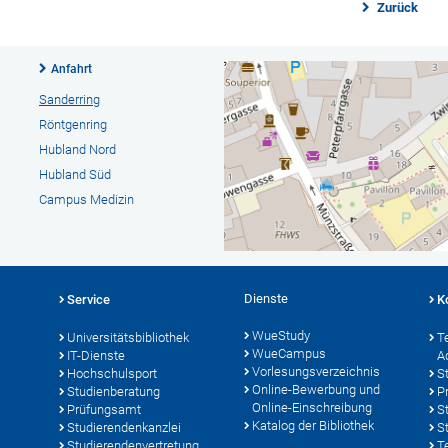
Zurück
Anfahrt
Sanderring
Röntgenring
Hubland Nord
Hubland Süd
Campus Medizin
Dienste
Service
K
WueStudy
Universitätsbibliothek
T
WueCampus
IT-Dienste
A
Vorlesungsverzeichnis
Hochschulsport
S
Online-Bewerbung und
Studienberatung
P
Online-Einschreibung
Prüfungsamt
S
Katalog der Bibliothek
Studierendenkanzlei
S
Studierendenvertretung
T