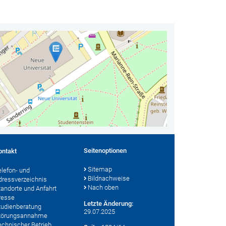
Seitenoptionen
ontakt
Sitemap
elefon- und
Bildnachweise
dressverzeichnis
Nach oben
tandorte und Anfahrt
resse
Letzte Änderung:
tudienberatung
29.07.2025
törungsannahme
echnischer Betrieb