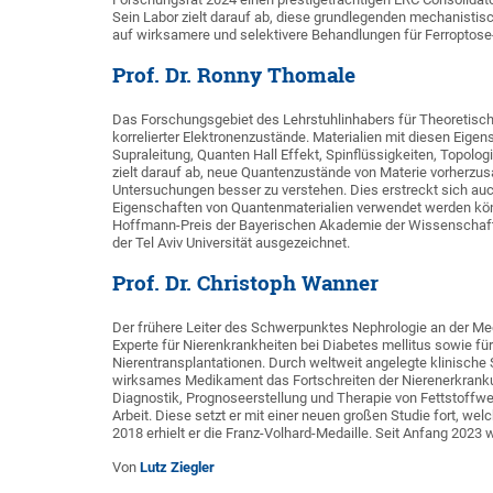
Sein Labor zielt darauf ab, diese grundlegenden mechanisti
auf wirksamere und selektivere Behandlungen für Ferroptose
Prof. Dr. Ronny Thomale
Das Forschungsgebiet des Lehrstuhlinhabers für Theoretische
korrelierter Elektronenzustände. Materialien mit diesen Eige
Supraleitung, Quanten Hall Effekt, Spinflüssigkeiten, Topol
zielt darauf ab, neue Quantenzustände von Materie vorherzus
Untersuchungen besser zu verstehen. Dies erstreckt sich auc
Eigenschaften von Quantenmaterialien verwendet werden kön
Hoffmann-Preis der Bayerischen Akademie der Wissenschafte
der Tel Aviv Universität ausgezeichnet.
Prof. Dr. Christoph Wanner
Der frühere Leiter des Schwerpunktes Nephrologie an der Medi
Experte für Nierenkrankheiten bei Diabetes mellitus sowie f
Nierentransplantationen. Durch weltweit angelegte klinische S
wirksames Medikament das Fortschreiten der Nierenerkrankun
Diagnostik, Prognoseerstellung und Therapie von Fettstoffw
Arbeit. Diese setzt er mit einer neuen großen Studie fort, we
2018 erhielt er die Franz-Volhard-Medaille. Seit Anfang 2023 
Von
Lutz Ziegler