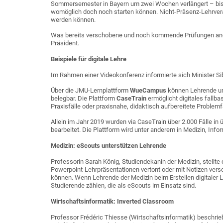
Sommersemester in Bayern um zwei Wochen verlängert – bis F
womöglich doch noch starten können. Nicht-Präsenz-Lehrverans
werden können.
Was bereits verschobene und noch kommende Prüfungen angeht:
Präsident.
Beispiele für digitale Lehre
Im Rahmen einer Videokonferenz informierte sich Minister Si
Über die JMU-Lernplattform
WueCampus
können Lehrende und
belegbar. Die Plattform
CaseTrain
ermöglicht digitales fallba
Praxisfälle oder praxisnahe, didaktisch aufbereitete Problemf
Allein im Jahr 2019 wurden via CaseTrain über 2.000 Fälle i
bearbeitet. Die Plattform wird unter anderem in Medizin, In
Medizin: eScouts unterstützen Lehrende
Professorin Sarah König, Studiendekanin der Medizin, stellte d
Powerpoint-Lehrpräsentationen vertont oder mit Notizen ve
können. Wenn Lehrende der Medizin beim Erstellen digitaler 
Studierende zählen, die als eScouts im Einsatz sind.
Wirtschaftsinformatik: Inverted Classroom
Professor Frédéric Thiesse (Wirtschaftsinformatik) beschrie