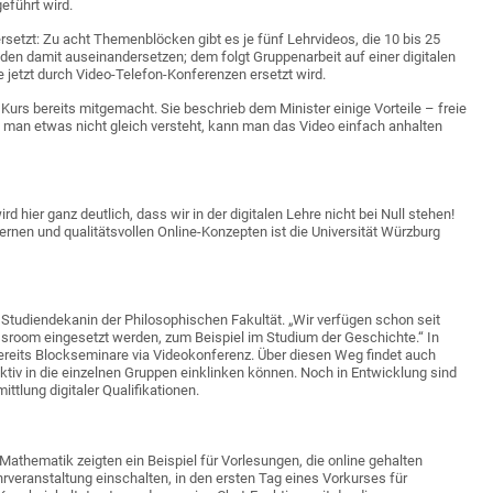
eführt wird.
ersetzt: Zu acht Themenblöcken gibt es je fünf Lehrvideos, die 10 bis 25
en damit auseinandersetzen; dem folgt Gruppenarbeit auf einer digitalen
e jetzt durch Video-Telefon-Konferenzen ersetzt wird.
Kurs bereits mitgemacht. Sie beschrieb dem Minister einige Vorteile – freie
 man etwas nicht gleich versteht, kann man das Video einfach anhalten
d hier ganz deutlich, dass wir in der digitalen Lehre nicht bei Null stehen!
dernen und qualitätsvollen Online-Konzepten ist die Universität Würzburg
Studiendekanin der Philosophischen Fakultät. „Wir verfügen schon seit
assroom eingesetzt werden, zum Beispiel im Studium der Geschichte.“ In
bereits Blockseminare via Videokonferenz. Über diesen Weg findet auch
ktiv in die einzelnen Gruppen einklinken können. Noch in Entwicklung sind
ttlung digitaler Qualifikationen.
Mathematik zeigten ein Beispiel für Vorlesungen, die online gehalten
ehrveranstaltung einschalten, in den ersten Tag eines Vorkurses für