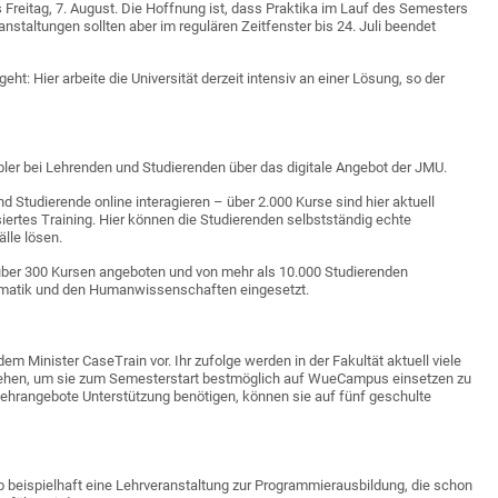
reitag, 7. August. Die Hoffnung ist, dass Praktika im Lauf des Semesters
taltungen sollten aber im regulären Zeitfenster bis 24. Juli beendet
 Hier arbeite die Universität derzeit intensiv an einer Lösung, so der
bler bei Lehrenden und Studierenden über das digitale Angebot der JMU.
 Studierende online interagieren – über 2.000 Kurse sind hier aktuell
siertes Training. Hier können die Studierenden selbstständig echte
älle lösen.
n über 300 Kursen angeboten und von mehr als 10.000 Studierenden
formatik und den Humanwissenschaften eingesetzt.
em Minister CaseTrain vor. Ihr zufolge werden in der Fakultät aktuell viele
rsehen, um sie zum Semesterstart bestmöglich auf WueCampus einsetzen zu
Lehrangebote Unterstützung benötigen, können sie auf fünf geschulte
b beispielhaft eine Lehrveranstaltung zur Programmierausbildung, die schon