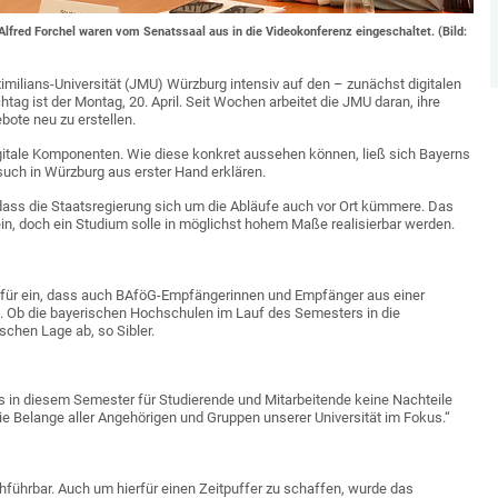
lfred Forchel waren vom Senatssaal aus in die Videokonferenz eingeschaltet. (Bild:
milians-Universität (JMU) Würzburg intensiv auf den – zunächst digitalen
ag ist der Montag, 20. April. Seit Wochen arbeitet die JMU daran, ihre
bote neu zu erstellen.
igitale Komponenten. Wie diese konkret aussehen können, ließ sich Bayerns
such in Würzburg aus erster Hand erklären.
 dass die Staatsregierung sich um die Abläufe auch vor Ort kümmere. Das
, doch ein Studium solle in möglichst hohem Maße realisierbar werden.
für ein, dass auch BAföG-Empfängerinnen und Empfänger aus einer
t. Ob die bayerischen Hochschulen im Lauf des Semesters in die
schen Lage ab, so Sibler.
s in diesem Semester für Studierende und Mitarbeitende keine Nachteile
e Belange aller Angehörigen und Gruppen unserer Universität im Fokus.“
hführbar. Auch um hierfür einen Zeitpuffer zu schaffen, wurde das