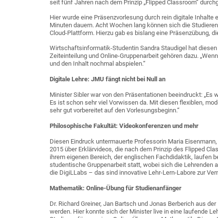
seit fünf Jahren nach dem Prinzip „Flipped Classroom“ durchg
Hier wurde eine Präsenzvorlesung durch rein digitale Inhalte 
Minuten dauern. Acht Wochen lang können sich die Studierend
Cloud-Plattform. Hierzu gab es bislang eine Präsenzübung, di
Wirtschaftsinformatik-Studentin Sandra Staudigel hat diesen 
Zeiteinteilung und Online-Gruppenarbeit gehören dazu. „Wenn
und den Inhalt nochmal abspielen.“
Digitale Lehre: JMU fängt nicht bei Null an
Minister Sibler war von den Präsentationen beeindruckt: „Es wir
Es ist schon sehr viel Vorwissen da. Mit diesen flexiblen, mo
sehr gut vorbereitet auf den Vorlesungsbeginn.“
Philosophische Fakultät: Videokonferenzen und mehr
Diesen Eindruck untermauerte Professorin Maria Eisenmann, 
2015 über Erklärvideos, die nach dem Prinzip des Flipped Cl
ihrem eigenen Bereich, der englischen Fachdidaktik, laufen 
studentische Gruppenarbeit statt, wobei sich die Lehrenden a
die DigiLLabs – das sind innovative Lehr-Lern-Labore zur Vermi
Mathematik: Online-Übung für Studienanfänger
Dr. Richard Greiner, Jan Bartsch und Jonas Berberich aus der 
werden. Hier konnte sich der Minister live in eine laufende L