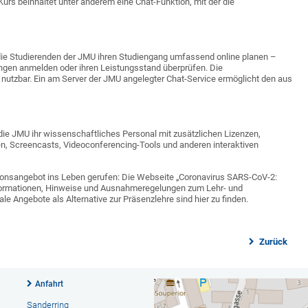
urs beinhaltet unter anderem eine Chat-Funktion, mit der die
Studierenden der JMU ihren Studiengang umfassend online planen –
ungen anmelden oder ihren Leistungsstand überprüfen. Die
0“ nutzbar. Ein am Server der JMU angelegter Chat-Service ermöglicht den aus
die JMU ihr wissenschaftliches Personal mit zusätzlichen Lizenzen,
n, Screencasts, Videoconferencing-Tools und anderen interaktiven
ionsangebot ins Leben gerufen: Die Webseite „Coronavirus SARS-CoV-2:
nformationen, Hinweise und Ausnahmeregelungen zum Lehr- und
e Angebote als Alternative zur Präsenzlehre sind hier zu finden.
Zurück
Anfahrt
Sanderring