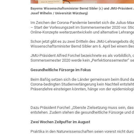
Bayerns Wissenschaftsminister Bernd Sibler (r.) und JMU-Präsident A
Josef Wilhelm / Universität Würzburg)
Im Zeichen der Corona-Pandemie bereitet sich die Julius-Maxi
– Start der Vorlesungszeit im Sommersemester 2020 vor. Sticht
Online-Konzepte weiterzuentwickeln und alternative Lehrange
Schon jetzt gibt es zu zwei Dritteln des JMU-Lehrangebots d
Wissenschaftsminister Bernd Sibler am 6. April bei einem Be
JMU-Präsident Alfred Forchel bezeichnete es als vorbildlich,
Sommersemester 2020 werde kein „Perfektionssemester“ sein
Gesundheitliche Fürsorge im Fokus
Beim Bafög setzen sich die Länder gemeinsam beim Bund da
Corona-bedingten Studienverlängerung kein Nachteil entsteh
Präsenzlehre einsteigen könnten, hänge von der epidemiologi
Dazu Präsident Forchel: „Oberste Zielsetzung muss sein, das
entstehen. Zudem stehen die gesundheitliche Fürsorge und di
Zwei Wochen Zeitpuffer im August
Praktika in den Naturwissenschaften seien vorerst nicht durc