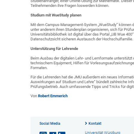
Studienanfänger, einer Online-Übung zur Mathematik. Dieser K
Teilnehmenden ihre Fragen loswerden können.
Studium mit WueStudy planen
Mit dem Campus-Management-System „WueStudy“ können die 
unter anderem ihren Stundenplan organisieren, sich für Prüf
Universitätsbibliothek ist digital über das Portal „UB Wue 40
Datenschutzsicht sicheren Austausch der Hochschulfamilie.
Unterstützung für Lehrende
Beim Ausbau der digitalen Lehr- und Lernformate unterstützt 
technischem Equipment, Hilfen für Vorlesungsaufzeichnunge
Formaten.
Für die Lehrenden hat die JMU außerdem ein neues Informat
Auswirkungen auf Studium und Lehre“ bündelt zahlreiche I
Prüfungsbetrieb. Auch umfassende Tipps und Tricks für digital
Von
Robert Emmerich
Social Media
Kontakt
Universität Würzburg