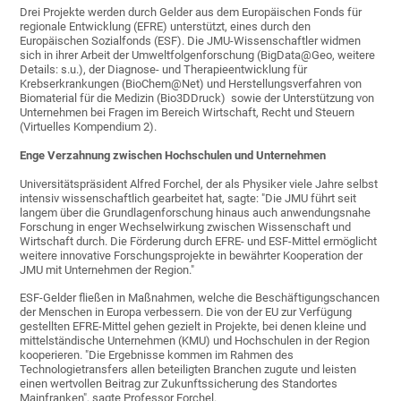
Drei Projekte werden durch Gelder aus dem Europäischen Fonds für
regionale Entwicklung (EFRE) unterstützt, eines durch den
Europäischen Sozialfonds (ESF). Die JMU-Wissenschaftler widmen
sich in ihrer Arbeit der Umweltfolgenforschung (BigData@Geo, weitere
Details: s.u.), der Diagnose- und Therapieentwicklung für
Krebserkrankungen (BioChem@Net) und Herstellungsverfahren von
Biomaterial für die Medizin (Bio3DDruck) sowie der Unterstützung von
Unternehmen bei Fragen im Bereich Wirtschaft, Recht und Steuern
(Virtuelles Kompendium 2).
Enge Verzahnung zwischen Hochschulen und Unternehmen
Universitätspräsident Alfred Forchel, der als Physiker viele Jahre selbst
intensiv wissenschaftlich gearbeitet hat, sagte: "Die JMU führt seit
langem über die Grundlagenforschung hinaus auch anwendungsnahe
Forschung in enger Wechselwirkung zwischen Wissenschaft und
Wirtschaft durch. Die Förderung durch EFRE- und ESF-Mittel ermöglicht
weitere innovative Forschungsprojekte in bewährter Kooperation der
JMU mit Unternehmen der Region."
ESF-Gelder fließen in Maßnahmen, welche die Beschäftigungschancen
der Menschen in Europa verbessern. Die von der EU zur Verfügung
gestellten EFRE-Mittel gehen gezielt in Projekte, bei denen kleine und
mittelständische Unternehmen (KMU) und Hochschulen in der Region
kooperieren. "Die Ergebnisse kommen im Rahmen des
Technologietransfers allen beteiligten Branchen zugute und leisten
einen wertvollen Beitrag zur Zukunftssicherung des Standortes
Mainfranken", sagte Professor Forchel.