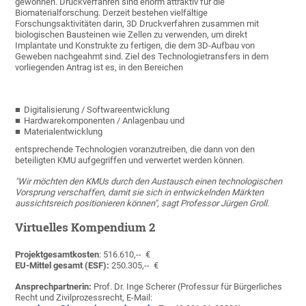
gewonnen. Druckverfahren sind enorm attraktiv für die
Biomaterialforschung. Derzeit bestehen vielfältige
Forschungsaktivitäten darin, 3D Druckverfahren zusammen mit
biologischen Bausteinen wie Zellen zu verwenden, um direkt
Implantate und Konstrukte zu fertigen, die dem 3D-Aufbau von
Geweben nachgeahmt sind. Ziel des Technologietransfers in dem
vorliegenden Antrag ist es, in den Bereichen
Digitalisierung / Softwareentwicklung
Hardwarekomponenten / Anlagenbau und
Materialentwicklung
entsprechende Technologien voranzutreiben, die dann von den
beteiligten KMU aufgegriffen und verwertet werden können.
"Wir möchten den KMUs durch den Austausch einen technologischen
Vorsprung verschaffen, damit sie sich in entwickelnden Märkten
aussichtsreich positionieren können", sagt Professor Jürgen Groll.
Virtuelles Kompendium 2
Projektgesamtkosten
: 516.610,-- €
EU-Mittel gesamt (ESF):
250.305,-- €
Ansprechpartnerin:
Prof. Dr. Inge Scherer (Professur für Bürgerliches
Recht und Zivilprozessrecht, E-Mail: