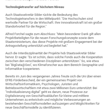
Technologietransfer auf höchstem Niveau
Auch Staatssekretär Sibler rückte die Bedeutung des
Technologietransfers in den Mittelpunkt: "Die Hochschulen sind
wertvolle Partner für die Wirtschaft. Ihre Innovationskraft ist ein großer
Standortvorteil für die Region."
Alfred Forchel sagte zum Abschluss: "Mein besonderer Dank gilt allen
Projektbeteiligten für die neuen Forschungskonzepte sowie dem
Staatsministerium, das diese Projekte mit großem Engagement bei der
Antragsstellung unterstützt und begleitet hat."
Auch die Interdisziplinarität der Projekte hob Staatssekretär Sibler
hervor. Er sagte: "Es ist schön, dass solche Fonds auch die Kooperation
zwischen den verschiedenen Disziplinen unterstützen." So, wie etwa
bei "BigData@Geo", wo Klimaforscher aus dem Bereich Geographie und
Informatiker kooperieren.
Bereits im Juni des vergangenen Jahres freute sich die Uni über einen
EFRE-Förderbescheid, der ein gemeinsames Projekt von
Wirtschaftsinformatikern, Psychologen, Juristen und
Betriebswirtschaftlern mit etwa zwei Millionen Euro unterstützt: Bei
"Individualisierung digital" geht es darum, neue Prozesse zur
Digitalisierung von Geschäftsabläufen für kleine und mittlere
Unternehmen zu entwickeln und mögliche Verbesserungen an
bestehenden Geschäftsmodellen aufzuzeigen und Möglichkeiten für
neue Geschäftsmodelle zu identifizieren.