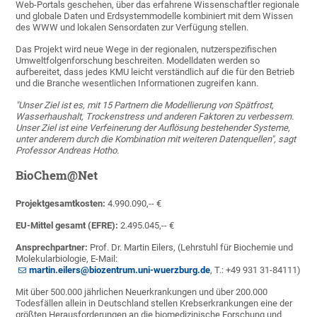
Web-Portals geschehen, über das erfahrene Wissenschaftler regionale
und globale Daten und Erdsystemmodelle kombiniert mit dem Wissen
des WWW und lokalen Sensordaten zur Verfügung stellen.
Das Projekt wird neue Wege in der regionalen, nutzerspezifischen
Umweltfolgenforschung beschreiten. Modelldaten werden so
aufbereitet, dass jedes KMU leicht verständlich auf die für den Betrieb
und die Branche wesentlichen Informationen zugreifen kann.
"Unser Ziel ist es, mit 15 Partnern die Modellierung von Spätfrost,
Wasserhaushalt, Trockenstress und anderen Faktoren zu verbessern.
Unser Ziel ist eine Verfeinerung der Auflösung bestehender Systeme,
unter anderem durch die Kombination mit weiteren Datenquellen", sagt
Professor Andreas Hotho.
BioChem@Net
Projektgesamtkosten:
4.990.090,-- €
EU-Mittel gesamt (EFRE):
2.495.045,-- €
Ansprechpartner:
Prof. Dr. Martin Eilers, (Lehrstuhl für Biochemie und
Molekularbiologie, E-Mail:
martin.eilers@biozentrum.uni-wuerzburg.de
, T.: +49 931 31-84111)
Mit über 500.000 jährlichen Neuerkrankungen und über 200.000
Todesfällen allein in Deutschland stellen Krebserkrankungen eine der
größten Herausforderungen an die biomedizinische Forschung und