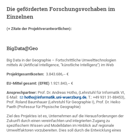
Die geförderten Forschungsvorhaben im
Einzelnen
(+ Zitate der Projektverantwortlichen):
BigData@Geo
Big Data in der Geographie – Fortschrittliche Umwelttechnologien
mittels AI (Artificial Intelligence, "künstliche Intelligenz") im Web
Projektgesamtkosten:
3.843.686,-- €
EU-Mittel gesamt: (EFRE)
1.921.843,-- €
Ansprechpartner:
Prof. Dr. Andreas Hotho, (Lehrstuhl für Informatik VI,
E-Mail:
hotho@informatik.uni-wuerzburg.de
, T.: +49 931 31-88453),
Prof. Roland Baumhauer (Lehrstuhl für Geographie I), Prof. Dr. Heiko
Paeth (Professur für Physische Geographie)
Ziel des Projektes ist es, Unternehmen auf die Herausforderungen der
Zukunft durch einen vereinfachten und integrierten Zugang zu
spezifischem Wissen und Modelldaten im Hinblick auf regionale
Umweltfaktoren vorzubereiten. Dies soll durch die Entwicklung eines