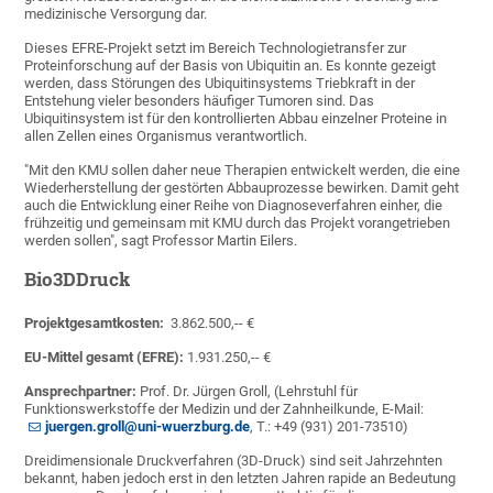
medizinische Versorgung dar.
Dieses EFRE-Projekt setzt im Bereich Technologietransfer zur
Proteinforschung auf der Basis von Ubiquitin an. Es konnte gezeigt
werden, dass Störungen des Ubiquitinsystems Triebkraft in der
Entstehung vieler besonders häufiger Tumoren sind. Das
Ubiquitinsystem ist für den kontrollierten Abbau einzelner Proteine in
allen Zellen eines Organismus verantwortlich.
"Mit den KMU sollen daher neue Therapien entwickelt werden, die eine
Wiederherstellung der gestörten Abbauprozesse bewirken. Damit geht
auch die Entwicklung einer Reihe von Diagnoseverfahren einher, die
frühzeitig und gemeinsam mit KMU durch das Projekt vorangetrieben
werden sollen", sagt Professor Martin Eilers.
Bio3DDruck
Projektgesamtkosten:
3.862.500,-- €
EU-Mittel gesamt (EFRE):
1.931.250,-- €
Ansprechpartner:
Prof. Dr. Jürgen Groll, (Lehrstuhl für
Funktionswerkstoffe der Medizin und der Zahnheilkunde, E-Mail:
juergen.groll@uni-wuerzburg.de
, T.: +49 (931) 201-73510)
Dreidimensionale Druckverfahren (3D-Druck) sind seit Jahrzehnten
bekannt, haben jedoch erst in den letzten Jahren rapide an Bedeutung