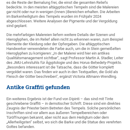
es die Reste der Bemalung frei, die einst die gesamten Reliefs
bedeckte. In den meisten altägyptischen Tempeln sind die Malereien
gar nicht oder nur in wenigen (Innen-)Bereichen erhalten. Die Arbeiten
im Barkenheiligtum des Tempels wurden im Frühjahr 2024
abgeschlossen. Weitere Analysen der Pigmente und der Vergoldung
sind geplant.
Die mehrfarbigen Malereien liefern weitere Details der Szenen und
Hieroglyphen, die im Relief allein nicht zu erkennen waren, zum Beispiel
Elemente der Kleidung oder der Opfergaben. Die altägyptischen
Handwerker verwendeten die Farbe auch, um die in Stein gemeißelten
Hieroglyphen zu korrigieren: „In der Malerei wird hier ein antikes
Qualitätsmanagement sichtbar“, sagt Professor Martin A. Stadler, Leiter
des JMU-Lehrstuhls für Ägyptologie und des Horus-Beḥedety-Projekts.
„Besonders interessant ist die Tatsache, dass die Götter komplett
vergoldet waren. Das finden wir auch in den Textquellen, die Gold als
Fleisch der Götter beschreiben“, ergänzt Victoria Altmann-Wendling.
Antike Graffiti gefunden
Ein weiteres Ergebnis ist der Fund von Dipinti – das sind mit Tinte
geschriebene Graffiti – in demotischer Schrift. Diese sind ein direktes
Zeugnis der Priester beim Betreten des Tempels. Solche persönlichen
Inschriften sind vor allem aus äußeren Tempelbereichen oder
Türöffnungen bekannt, aber nicht aus dem Heiligtum oder dem
„Allerheiligsten“ selbst, wo sich die Barke und die Statue des verehrten
Gottes befanden.