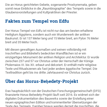
Die an Horus gerichteten Gebete, sogenannte Proskynemata, geben
somit neue Einblicke in die „Raumbiographie“ des Tempels sowie in die
Glaubensvorstellungen und Kultpraktiken der Priester.
Fakten zum Tempel von Edfu
Der Horus-Tempel von Edfu ist nicht nur das am besten erhaltene
Heiligtum Ägyptens, sondern auch ein Wunderwerk der antiken
Baukunst. Er ist 137 Meter lang und 15 Meter breit, am Pylon 76 Meter
breit und 35 Meter hoch.
Mit diesen gewaltigen Ausmaßen und seinen vollständig mit
Inschriften und Bildreliefs bedeckten Wandflächen ist er ein
einzigartiges Monument der antiken Religion und Architektur. Er wurde
zwischen 237 und 57 vor Christus unter der Herrschaft der Könige
Ptolemaios III. bis XII. erbaut und dekoriert. Er enthält mehr religiöse
Texte und Ritualszenen als fast jeder andere ägyptische Tempel. Die
Texttradition geht bis ins dritte Jahrtausend vor Christus zurück.
Über das Horus-Beḥedety-Projekt
Das hauptsächlich von der Deutschen Forschungsgemeinschaft (DFG)
finanzierte Horus-Beḥedety-Projekt läuft seit 2016. Es widmet sich der
digitalen Dokumentation des Bauwerks sowie der Erstellung einer
neuen epigraphischen Edition und kommentierter Übersetzungen der
Texte des Tempels. Darüber hinaus werden derzeit die Inschriften, die