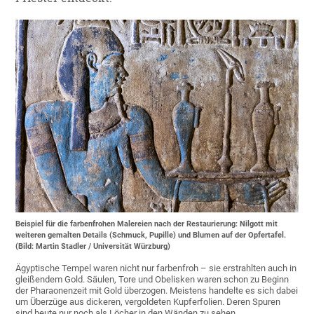
Beispiel für die farbenfrohen Malereien nach der Restaurierung: Nilgott mit
weiteren gemalten Details (Schmuck, Pupille) und Blumen auf der Opfertafel.
(Bild: Martin Stadler / Universität Würzburg)
Ägyptische Tempel waren nicht nur farbenfroh – sie erstrahlten auch in
gleißendem Gold. Säulen, Tore und Obelisken waren schon zu Beginn
der Pharaonenzeit mit Gold überzogen. Meistens handelte es sich dabei
um Überzüge aus dickeren, vergoldeten Kupferfolien. Deren Spuren
sind heute nur noch als Löcher in den Wänden zu sehen.