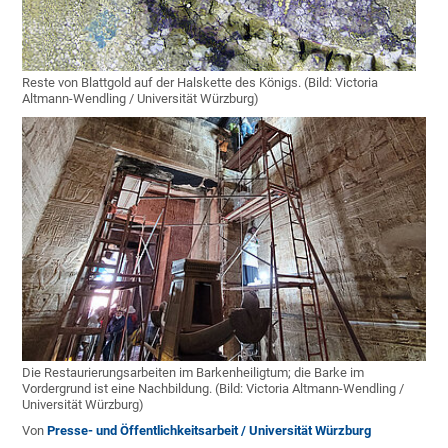
Reste von Blattgold auf der Halskette des Königs. (Bild: Victoria
Altmann-Wendling / Universität Würzburg)
Die Restaurierungsarbeiten im Barkenheiligtum; die Barke im
Vordergrund ist eine Nachbildung. (Bild: Victoria Altmann-Wendling /
Universität Würzburg)
Von
Presse- und Öffentlichkeitsarbeit / Universität Würzburg