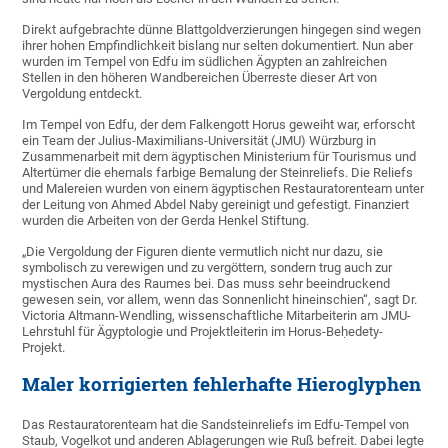
Direkt aufgebrachte dünne Blattgoldverzierungen hingegen sind wegen
ihrer hohen Empfindlichkeit bislang nur selten dokumentiert. Nun aber
wurden im Tempel von Edfu im südlichen Ägypten an zahlreichen
Stellen in den höheren Wandbereichen Überreste dieser Art von
Vergoldung entdeckt.
Im Tempel von Edfu, der dem Falkengott Horus geweiht war, erforscht
ein Team der Julius-Maximilians-Universität (JMU) Würzburg in
Zusammenarbeit mit dem ägyptischen Ministerium für Tourismus und
Altertümer die ehemals farbige Bemalung der Steinreliefs. Die Reliefs
und Malereien wurden von einem ägyptischen Restauratorenteam unter
der Leitung von Ahmed Abdel Naby gereinigt und gefestigt. Finanziert
wurden die Arbeiten von der Gerda Henkel Stiftung.
„Die Vergoldung der Figuren diente vermutlich nicht nur dazu, sie
symbolisch zu verewigen und zu vergöttern, sondern trug auch zur
mystischen Aura des Raumes bei. Das muss sehr beeindruckend
gewesen sein, vor allem, wenn das Sonnenlicht hineinschien“, sagt Dr.
Victoria Altmann-Wendling, wissenschaftliche Mitarbeiterin am JMU-
Lehrstuhl für Ägyptologie und Projektleiterin im Horus-Beḥedety-
Projekt.
Maler korrigierten fehlerhafte Hieroglyphen
Das Restauratorenteam hat die Sandsteinreliefs im Edfu-Tempel von
Staub, Vogelkot und anderen Ablagerungen wie Ruß befreit. Dabei legte