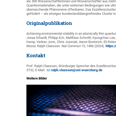
als 300 Wissenschaftlerinnen und Wissenschaftler aus mehr 
Quantenmaterialien, die unter extremen Bedingungen wie ult
überraschende Phänomene offenbaren. Das Exzellenzcluster 
gefördert – als einziges bundeslandübergreifendes Cluster i
Originalpublikation
Achieving environmental stability in an atomically thin quantu
Jonas Erhardt, Philipp Eck, Matthias Schmitt, Kyungchan Lee, 
Kamp, Vedran Jovic, Chris Jozwiak, Aaron Bostwick, Eli Rote
Moser, Ralph Claessen.
Nat Commun
15, 1486 (2024).
https:
Kontakt
Prof. Ralph Claessen, Würzburger Sprecher des Exzellenzclust
5732, E-Mail:
ralph.claessen@uni-wuerzburg.de
Weitere Bilder