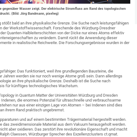
ge gegenüber Wasser zeigt. Der elektrische Stromfluss am Rand des topologischen
druckt. (Bild: Jörg Bandmann, pixelwg)
g stößt bald an ihre physikalische Grenze. Die Suche nach leistungsfähigen
gen der Werkstoffwissenschaft. Forschende des Würzburg-Dresdner
 der Quanten-Halbleiterschichten von der Dicke nur eines Atoms effektiv
anteneigenschaften zu verändern. Damit rückt die Anwendung dieser
emente in realistische Reichweite. Die Forschungsergebnisse wurden in der
ähiger. Das funktioniert, weil ihre grundlegenden Bausteine, die
ar Jahren werden sie nur noch wenige Atome groß sein. Dann allerdings
nologie an ihre physikalische Grenze. Deshalb ist die Suche nach
asis für künftiges technologisches Wachstum.
Topology in Quantum Matter der Universitäten Würzburg und Dresden
 Indenen, die enormes Potenzial für ultraschnelle und verbrauchsarme
estehen nur aus einer einzigen Lage von Atomen – bei Indenen sind dies
 an ihrem Rand praktisch ungebremst.
paraturen und auf einem bestimmten Trägermaterial hergestellt werden.
te das zweidimensionale Material aus dem Vakuum herausgeholt werden.
hicht aber oxidieren. Das zerstört ihre revolutionäre Eigenschaft und macht
 Ralph Claessen, Würzburger Sprecher des Exzellenzclusters ct.qmat.