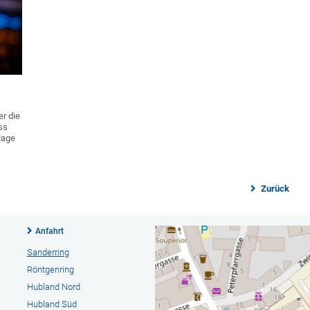
s
er die
ss
lage
Zurück
Anfahrt
Sanderring
Röntgenring
Hubland Nord
Hubland Süd