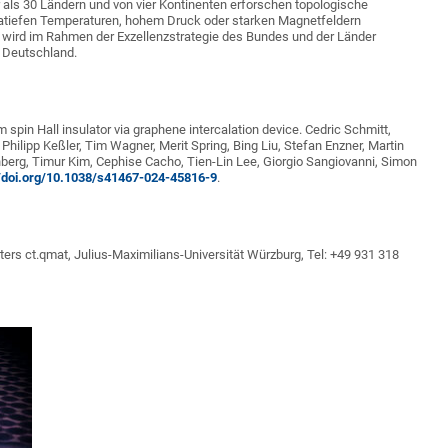
als 30 Ländern und von vier Kontinenten erforschen topologische
ratiefen Temperaturen, hohem Druck oder starken Magnetfeldern
wird im Rahmen der Exzellenzstrategie des Bundes und der Länder
n Deutschland.
m spin Hall insulator via graphene intercalation device. Cedric Schmitt,
Philipp Keßler, Tim Wagner, Merit Spring, Bing Liu, Stefan Enzner, Martin
nberg, Timur Kim, Cephise Cacho, Tien-Lin Lee, Giorgio Sangiovanni, Simon
//doi.org/10.1038/s41467-024-45816-9
.
ers ct.qmat, Julius-Maximilians-Universität Würzburg, Tel: +49 931 318