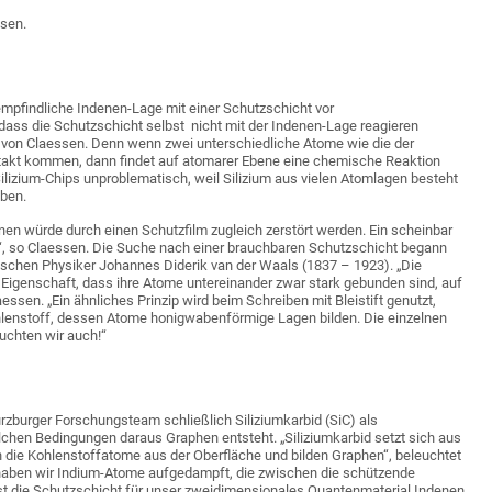
ösen.
empfindliche Indenen-Lage mit einer Schutzschicht vor
ass die Schutzschicht selbst nicht mit der Indenen-Lage reagieren
nd von Claessen. Denn wenn zwei unterschiedliche Atome wie die der
ntakt kommen, dann findet auf atomarer Ebene eine chemische Reaktion
 Silizium-Chips unproblematisch, weil Silizium aus vielen Atomlagen besteht
iben.
enen würde durch einen Schutzfilm zugleich zerstört werden. Ein scheinbar
“, so Claessen. Die Suche nach einer brauchbaren Schutzschicht begann
ischen Physiker Johannes Diderik van der Waals (1837 – 1923). „Die
Eigenschaft, dass ihre Atome untereinander zwar stark gebunden sind, auf
essen. „Ein ähnliches Prinzip wird beim Schreiben mit Bleistift genutzt,
lenstoff, dessen Atome honigwabenförmige Lagen bilden. Die einzelnen
uchten wir auch!“
zburger Forschungsteam schließlich Siliziumkarbid (SiC) als
elchen Bedingungen daraus Graphen entsteht. „Siliziumkarbid setzt sich aus
 die Kohlenstoffatome aus der Oberfläche und bilden Graphen“, beleuchtet
haben wir Indium-Atome aufgedampft, die zwischen die schützende
ist die Schutzschicht für unser zweidimensionales Quantenmaterial Indenen