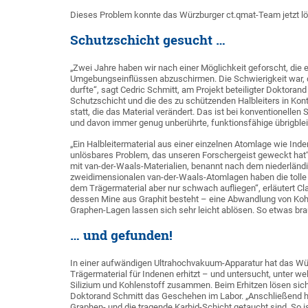
Dieses Problem konnte das Würzburger ct.qmat-Team jetzt l
Schutzschicht gesucht …
„Zwei Jahre haben wir nach einer Möglichkeit geforscht, die 
Umgebungseinflüssen abzuschirmen. Die Schwierigkeit war, d
durfte“, sagt Cedric Schmitt, am Projekt beteiligter Doktora
Schutzschicht und die des zu schützenden Halbleiters in Ko
statt, die das Material verändert. Das ist bei konventionellen
und davon immer genug unberührte, funktionsfähige übrigble
„Ein Halbleitermaterial aus einer einzelnen Atomlage wie Ind
unlösbares Problem, das unseren Forschergeist geweckt hat
mit van-der-Waals-Materialien, benannt nach dem niederländ
zweidimensionalen van-der-Waals-Atomlagen haben die tolle 
dem Trägermaterial aber nur schwach aufliegen“, erläutert Cla
dessen Mine aus Graphit besteht – eine Abwandlung von Koh
Graphen-Lagen lassen sich sehr leicht ablösen. So etwas bra
… und gefunden!
In einer aufwändigen Ultrahochvakuum-Apparatur hat das Wür
Trägermaterial für Indenen erhitzt – und untersucht, unter w
Silizium und Kohlenstoff zusammen. Beim Erhitzen lösen sich
Doktorand Schmitt das Geschehen im Labor. „Anschließend 
Graphen- und die tragende Karbid-Schicht getaucht sind. So 