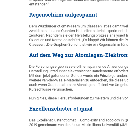
entstanden.“
Regenschirm aufgespannt
Dem Würzburger ct.qmat-Team um Claessen ist es damit weltw
zweidimensionales Quanten-Halbleitermaterial experimentel
zerstören. Nachdem sie den Herstellungsprozess analysiert h
Oxidation und Korrosion schützt. „Es klappt! Wir können die P
Claessen. „Die Graphen-Schicht ist wie ein Regenschirm für 
Auf dem Weg zur Atomlagen-Elektron
Die Forschungsergebnisse eröffnen spannende Anwendungsper
Herstellung ultradünner elektronischer Bauelemente erforde
Mit dem jetzt gefundenen Schutz wurde ein Prinzip gefunden,
weitere van-der-Waals-Materialien zu entdecken, die diese Sch
auch wenn Graphen atomare Monolagen effizient vor Umgebung
Kurzschlüsse verursachen.
Nun gilt es, diese Herausforderungen zu meistern und die Vo
Exzellenzcluster ct.qmat
Das Exzellenzcluster ct.qmat – Complexity and Topology in Q
2019 gemeinsam von der Julius-Maximilians-Universität (JMU