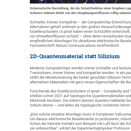
Schematische Darstellung, die die Schutzfunktion einer Graphen-La
Isolators Indenen bleibt von den Umgebungseinflüssen völlig unbeein
Schneller, kleiner, kompakter – die Computerchip-Entwicklun
Alternativen gehört weltweit zu den großen Herausforderun
Exzellenzclusters ct.qmat haben einen Schutzfilm entwickelt,
vor Umwelteinflüssen schützt – ohne deren revolutionäre Qu
empfindlichen Atomlagen für ultradünne elektronische Bauel
Fachzeitschrift
Nature Communications
veröffentlicht.
2D-Quantenmaterial statt Silizium
Moderne Computerchips werden immer schneller und leistungsf
Transistoren, immer kleiner und kompakter werden. In ein pa
stößt die Miniaturisierung der bisher genutzten Silizium-Tech
alternativen Materialien mit ganz neuen Eigenschaften die B
Forschende des Exzellenzclusters ct.qmat – Complexity and 
stießen schon 2021 auf topologische Quantenmaterialien wie
Elektronik besitzen. Die extrem dünnen Quanten-Halbleiter b
Indium-Atome – und leiten als topologische Isolatoren Strom
„Eine solche einzelne Atomlage muss in komplexen Vakuumap
Um daraus elektronische Bauelemente zu produzieren, müss
Schon der kleinste Kontakt zum Beispiel mit Luft lässt die Sc
sie unbrauchbar“, erklärt der Experimentalphysiker Professor