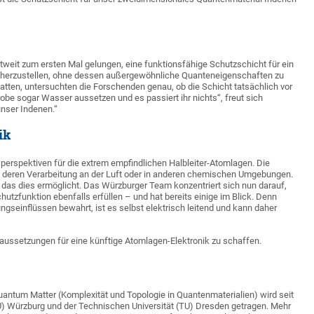
eit zum ersten Mal gelungen, eine funktionsfähige Schutzschicht für ein
l herzustellen, ohne dessen außergewöhnliche Quanteneigenschaften zu
atten, untersuchten die Forschenden genau, ob die Schicht tatsächlich vor
robe sogar Wasser aussetzen und es passiert ihr nichts“, freut sich
unser Indenen.“
ik
spektiven für die extrem empfindlichen Halbleiter-Atomlagen. Die
rt deren Verarbeitung an der Luft oder in anderen chemischen Umgebungen.
 das dies ermöglicht. Das Würzburger Team konzentriert sich nun darauf,
utzfunktion ebenfalls erfüllen – und hat bereits einige im Blick. Denn
seinflüssen bewahrt, ist es selbst elektrisch leitend und kann daher
raussetzungen für eine künftige Atomlagen-Elektronik zu schaffen.
uantum Matter (Komplexität und Topologie in Quantenmaterialien) wird seit
) Würzburg und der Technischen Universität (TU) Dresden getragen. Mehr