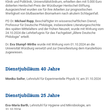
Klinik und Poliklinik, Universitätsklinikum, erhielten den mit 5.000 Euro
dotierten Hentschel-Preis der Würzburger Hentschel-Stiftung.
Ausgezeichnet wurden sie für ihre Arbeiten zur prognostischen
Wertigkeit von blutbasierten Biomarkern nach akutem Schlaganfall.
PD Dr.
Michael Rupp
, Beschäftigter im wissenschaftlichen Dienst,
Professur für Deutsche Philologie, insbesondere Literaturgeschichte
des späten Mittelalters und der frühen Neuzeit, wurde mit Wirkung vom
24.10.2024 die Lehrbefugnis für das Fachgebiet „Ältere Deutsche
Philologie“ erteilt.
Dr.
Eva Stumpf-Wirths
wurde mit Wirkung vom 01.10.2024 an die
Universität Würzburg versetzt und zur Dienstleistung dem Kanzlerbüro
zugewiesen.
Dienstjubiläum 40 Jahre
Monika Seifer
, Lehrstuhl für Experimentelle Physik IV, am 31.10.2024
Dienstjubiläum 25 Jahre
Eva-Maria Barth
, Lehrstuhl für Hygiene und Mikrobiologie, am
31.10.2024