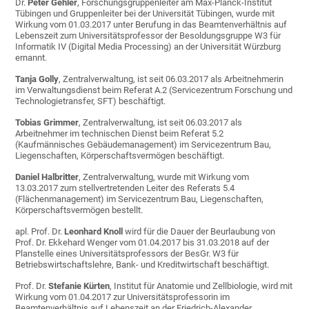
Dr.
Peter Gehler
, Forschungsgruppenleiter am Max-Planck-Institut
Tübingen und Gruppenleiter bei der Universität Tübingen, wurde mit
Wirkung vom 01.03.2017 unter Berufung in das Beamtenverhältnis auf
Lebenszeit zum Universitätsprofessor der Besoldungsgruppe W3 für
Informatik IV (Digital Media Processing) an der Universität Würzburg
ernannt.
Tanja Golly
, Zentralverwaltung, ist seit 06.03.2017 als Arbeitnehmerin
im Verwaltungsdienst beim Referat A.2 (Servicezentrum Forschung und
Technologietransfer, SFT) beschäftigt.
Tobias Grimmer
, Zentralverwaltung, ist seit 06.03.2017 als
Arbeitnehmer im technischen Dienst beim Referat 5.2
(Kaufmännisches Gebäudemanagement) im Servicezentrum Bau,
Liegenschaften, Körperschaftsvermögen beschäftigt.
Daniel Halbritter
, Zentralverwaltung, wurde mit Wirkung vom
13.03.2017 zum stellvertretenden Leiter des Referats 5.4
(Flächenmanagement) im Servicezentrum Bau, Liegenschaften,
Körperschaftsvermögen bestellt.
apl. Prof. Dr.
Leonhard Knoll
wird für die Dauer der Beurlaubung von
Prof. Dr. Ekkehard Wenger vom 01.04.2017 bis 31.03.2018 auf der
Planstelle eines Universitätsprofessors der BesGr. W3 für
Betriebswirtschaftslehre, Bank- und Kreditwirtschaft beschäftigt.
Prof. Dr.
Stefanie Kürten
, Institut für Anatomie und Zellbiologie, wird mit
Wirkung vom 01.04.2017 zur Universitätsprofessorin im
Beamtenverhältnis auf Lebenszeit an der Friedrich-Alexander