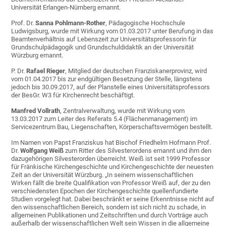
Universität Erlangen-Nürnberg ernannt.
Prof. Dr.
Sanna Pohlmann-Rother
, Pädagogische Hochschule
Ludwigsburg, wurde mit Wirkung vom 01.03.2017 unter Berufung in das
Beamtenverhältnis auf Lebenszeit zur Universitätsprofessorin für
Grundschulpädagogik und Grundschuldidaktik an der Universität
Würzburg ernannt.
P. Dr.
Rafael Rieger
, Mitglied der deutschen Franziskanerprovinz, wird
vom 01.04.2017 bis zur endgültigen Besetzung der Stelle, längstens
jedoch bis 30.09.2017, auf der Planstelle eines Universitätsprofessors
der BesGr. W3 für Kirchenrecht beschäftigt.
Manfred Vollrath
, Zentralverwaltung, wurde mit Wirkung vom
13.03.2017 zum Leiter des Referats 5.4 (Flächenmanagement) im
Servicezentrum Bau, Liegenschaften, Körperschaftsvermögen bestellt.
Im Namen von Papst Franziskus hat Bischof Friedhelm Hofmann Prof.
Dr.
Wolfgang Weiß
zum Ritter des Silvesterordens ernannt und ihm den
dazugehörigen Silvesterorden überreicht. Weiß ist seit 1999 Professor
für Fränkische Kirchengeschichte und Kirchengeschichte der neuesten
Zeit an der Universität Würzburg. „In seinem wissenschaftlichen
Wirken fällt die breite Qualifikation von Professor Weiß auf, der zu den
verschiedensten Epochen der Kirchengeschichte quellenfundierte
Studien vorgelegt hat. Dabei beschränkt er seine Erkenntnisse nicht auf
den wissenschaftlichen Bereich, sondern ist sich nicht zu schade, in
allgemeinen Publikationen und Zeitschriften und durch Vorträge auch
außerhalb der wissenschaftlichen Welt sein Wissen in die allgemeine