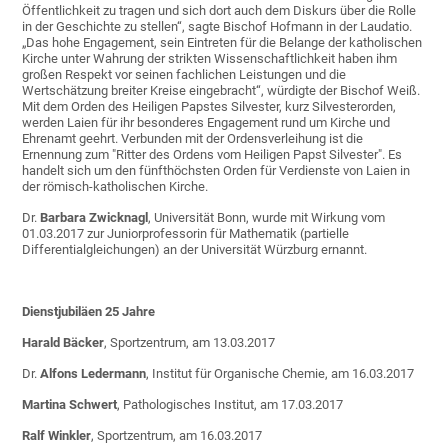
Öffentlichkeit zu tragen und sich dort auch dem Diskurs über die Rolle
in der Geschichte zu stellen“, sagte Bischof Hofmann in der Laudatio.
„Das hohe Engagement, sein Eintreten für die Belange der katholischen
Kirche unter Wahrung der strikten Wissenschaftlichkeit haben ihm
großen Respekt vor seinen fachlichen Leistungen und die
Wertschätzung breiter Kreise eingebracht“, würdigte der Bischof Weiß.
Mit dem Orden des Heiligen Papstes Silvester, kurz Silvesterorden,
werden Laien für ihr besonderes Engagement rund um Kirche und
Ehrenamt geehrt. Verbunden mit der Ordensverleihung ist die
Ernennung zum "Ritter des Ordens vom Heiligen Papst Silvester". Es
handelt sich um den fünfthöchsten Orden für Verdienste von Laien in
der römisch-katholischen Kirche.
Dr.
Barbara Zwicknagl
, Universität Bonn, wurde mit Wirkung vom
01.03.2017 zur Juniorprofessorin für Mathematik (partielle
Differentialgleichungen) an der Universität Würzburg ernannt.
Dienstjubiläen 25 Jahre
Harald Bäcker
, Sportzentrum, am 13.03.2017
Dr.
Alfons Ledermann
, Institut für Organische Chemie, am 16.03.2017
Martina Schwert
, Pathologisches Institut, am 17.03.2017
Ralf Winkler
, Sportzentrum, am 16.03.2017