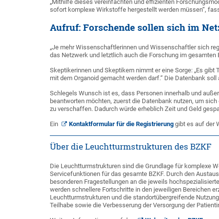
„Mithilfe dieses vereinfachten und effizienten Forschungsmo
sofort komplexe Wirkstoffe hergestellt werden müssen“, fa
Aufruf: Forschende sollen sich im Net
„Je mehr Wissenschaftlerinnen und Wissenschaftler sich regi
das Netzwerk und letztlich auch die Forschung im gesamten 
Skeptikerinnen und Skeptikern nimmt er eine Sorge: „Es gibt 
mit dem Organoid gemacht werden darf.“ Die Datenbank soll 
Schlegels Wunsch ist es, dass Personen innerhalb und außer
beantworten möchten, zuerst die Datenbank nutzen, um sich 
zu verschaffen. Dadurch würde erheblich Zeit und Geld gespa
Ein
Kontaktformular für die Registrierung
gibt es auf der 
Über die Leuchtturmstrukturen des BZKF
Die Leuchtturmstrukturen sind die Grundlage für komplexe W
Servicefunktionen für das gesamte BZKF. Durch den Austaus
besonderen Fragestellungen an die jeweils hochspezialisierte
werden schnellere Fortschritte in den jeweiligen Bereichen e
Leuchtturmstrukturen und die standortübergreifende Nutzung i
Teilhabe sowie die Verbesserung der Versorgung der Patient