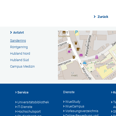
Zurück
Anfahrt
Sanderring
Röntgenring
Hubland Nord
Hubland Süd
Campus Medizin
Dienste
Service
K
WueStudy
Universitätsbibliothek
T
WueCampus
IT-Dienste
A
Vorlesungsverzeichnis
Hochschulsport
S
Online-Bewerbung und