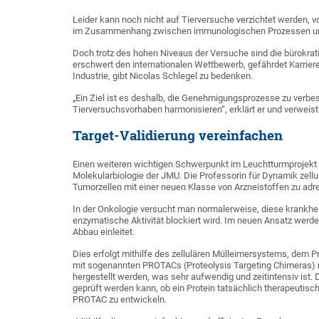
Leider kann noch nicht auf Tierversuche verzichtet werden, 
im Zusammenhang zwischen immunologischen Prozessen un
Doch trotz des hohen Niveaus der Versuche sind die bürokrat
erschwert den internationalen Wettbewerb, gefährdet Karrier
Industrie, gibt Nicolas Schlegel zu bedenken.
„Ein Ziel ist es deshalb, die Genehmigungsprozesse zu verbess
Tierversuchsvorhaben harmonisieren“, erklärt er und verweist
Target-Validierung vereinfachen
Einen weiteren wichtigen Schwerpunkt im Leuchtturmprojekt 
Molekularbiologie der JMU. Die Professorin für Dynamik zellu
Tumorzellen mit einer neuen Klasse von Arzneistoffen zu ad
In der Onkologie versucht man normalerweise, diese krankh
enzymatische Aktivität blockiert wird. Im neuen Ansatz werde
Abbau einleitet.
Dies erfolgt mithilfe des zellulären Mülleimersystems, dem 
mit sogenannten PROTACs (Proteolysis Targeting Chimeras) ma
hergestellt werden, was sehr aufwendig und zeitintensiv ist.
geprüft werden kann, ob ein Protein tatsächlich therapeutisch
PROTAC zu entwickeln.