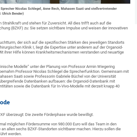
Sprecher Nicolas Schlegel, Anne Rech, Mahasen Saati und stellvertretender
: Ulrich Bender)
Strahlkraft und stehen für Zuversicht. All dies trifft auch auf die
hung (BZKF) zu: Sie setzen sichtbare Impulse und weisen der innovativen
chtturm, der sich auf die spezifischen Stärken des jeweiligen Standorts
irurgischen Klinik I, liegt die Expertise unter anderem auf der Organoid-
Mit ihrer Hilfe können Krankheitsmechanismen verstanden und neuartige
inische Modelle“ unter der Planung von Professor Armin Wiegering
bernahm Professor Nicolas Schlegel die Sprecherfunktion. Gemeinsam mit
hasen Saati sowie Professorin Gabriele Büchel von der Universität
rtübergreifende Datenbanken aufbauen: die Organoid-Datenbank mit
itäten sowie die Datenbank für In-Vivo-Modelle mit derzeit knapp 40
iode
ZKF überzeugt: Die zweite Förderphase wurde bewilligt.
maximal möglichen Fördersumme von 980.000 Euro will das Team in den
e an allen sechs BZKF-Standorten sichtbarer machen. Hierzu sollen die
ührt werden.