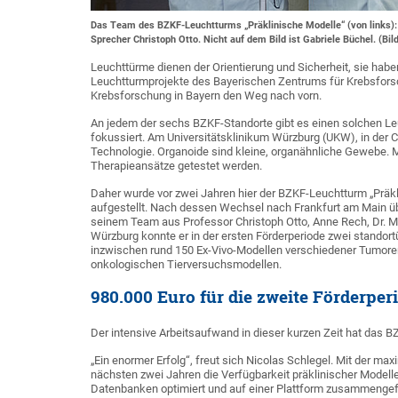
Das Team des BZKF-Leuchtturms „Präklinische Modelle“ (von links): 
Sprecher Christoph Otto. Nicht auf dem Bild ist Gabriele Büchel. (Bild
Leuchttürme dienen der Orientierung und Sicherheit, sie haben 
Leuchtturmprojekte des Bayerischen Zentrums für Krebsforsc
Krebsforschung in Bayern den Weg nach vorn.
An jedem der sechs BZKF-Standorte gibt es einen solchen Leu
fokussiert. Am Universitätsklinikum Würzburg (UKW), in der Ch
Technologie. Organoide sind kleine, organähnliche Gewebe. 
Therapieansätze getestet werden.
Daher wurde vor zwei Jahren hier der BZKF-Leuchtturm „Präkl
aufgestellt. Nach dessen Wechsel nach Frankfurt am Main ü
seinem Team aus Professor Christoph Otto, Anne Rech, Dr. Ma
Würzburg konnte er in der ersten Förderperiode zwei stando
inzwischen rund 150 Ex-Vivo-Modellen verschiedener Tumorent
onkologischen Tierversuchsmodellen.
980.000 Euro für die zweite Förderper
Der intensive Arbeitsaufwand in dieser kurzen Zeit hat das B
„Ein enormer Erfolg“, freut sich Nicolas Schlegel. Mit der 
nächsten zwei Jahren die Verfügbarkeit präklinischer Modell
Datenbanken optimiert und auf einer Plattform zusammengef