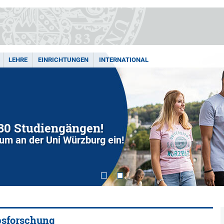
LEHRE
EINRICHTUNGEN
INTERNATIONAL
280 Studiengängen!
dium an der Uni Würzburg ein!
bsforschung