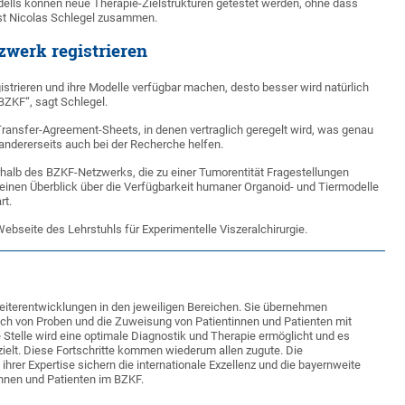
dells können neue Therapie-Zielstrukturen getestet werden, ohne dass
sst Nicolas Schlegel zusammen.
zwerk registrieren
strieren und ihre Modelle verfügbar machen, desto besser wird natürlich
BZKF“, sagt Schlegel.
Transfer-Agreement-Sheets, in denen vertraglich geregelt wird, was genau
andererseits auch bei der Recherche helfen.
halb des BZKF-Netzwerks, die zu einer Tumorentität Fragestellungen
einen Überblick über die Verfügbarkeit humaner Organoid- und Tiermodelle
rt.
Webseite des Lehrstuhls für Experimentelle Viszeralchirurgie.
eiterentwicklungen in den jeweiligen Bereichen. Sie übernehmen
ch von Proben und die Zuweisung von Patientinnen und Patienten mit
 Stelle wird eine optimale Diagnostik und Therapie ermöglicht und es
rzielt. Diese Fortschritte kommen wiederum allen zugute. Die
hrer Expertise sichern die internationale Exzellenz und die bayernweite
innen und Patienten im BZKF.