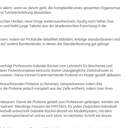
vor allem, wenn es darum geht, die Komplexität eines gesamten Organismus
d Tumorentstehung abzubilden.
ischen Hürden, neue Dinge weiterzuentwickeln, häufig noch höher. Das
en und treibt junge Talente aus der akademischen Forschung in die
ern, indem wir Protokolle detailliert abbilden, Anträge standardisieren und
 auf andere Bundesländer, in denen die Standardisierung gut gelinge.
verfolgt Professorin Gabriele Büchel vom Lehrstuhl für Biochemie und
lärer Proteinkomplexe versucht, bisher unzugängliche Zielstrukturen in
ressieren. Diese können krankmachende Proteine im Körper gezielt abbauen.
eitsauslösenden Proteine zu hemmen, beispielsweise indem ihre
n die Proteine jedoch komplett aus der Zelle entfernt, indem man ihren
Proteasom. Damit die Proteine gezielt zum Proteasom gelangen, werden sie
rkiert. Allerdings müssen die PROTACs für jedes Zielprotein individuell
 Deshalb entwickelt Gabriele Büchel derzeit ein Modellsystem, mit dem
 vielversprechend ist und es sich lohnt, im nächsten Schritt ein teures