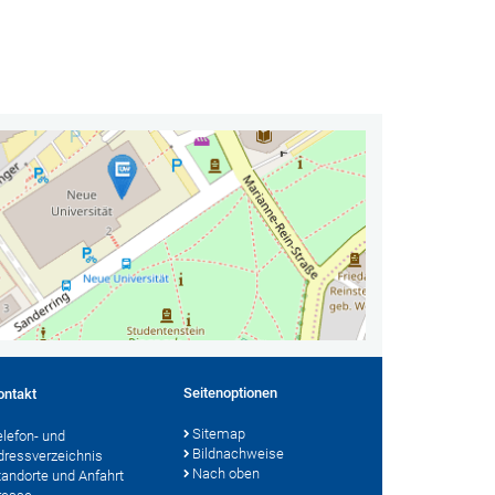
Seitenoptionen
ontakt
Sitemap
elefon- und
Bildnachweise
dressverzeichnis
Nach oben
tandorte und Anfahrt