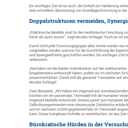
Ein wichtiges Ziel ist es auch, die Einheit zur Validierung v
eine schnellere Übersetzung von Grundlagenforschung in die 
Doppelstrukturen vermeiden, Synergie
„Präklinische Modelle sind für die medizinische Forschung u
Klinik als auch zurück“, sagt Nicolas Schlegel. Doch es ist s
Damit nicht jede Forschungsgruppe alles immer wieder neu e
vorgehalten werden und wer für die Durchführung der Experi
und Synergieeffekte geschaffen werden. Ein wichtiges Ziel hie
verbessern.
„Nachdem wir die beiden Datenbanken auf der webbasierten P
Eingabemaske entwickelt haben, wollen wir im nächsten Schri
zusammenführen. Damit soll die gesamte Translation auf ein
Nicolas Schlegel.
Zwei Beispiele: „Wir haben ein Organoid aus Gewebespenden
könnten wir ein passendes Tiermodell mit der humanen Verä
Organoid-Modelle entwickeln. Dieses passt zum humanen Model
Zellkulturexperimenten eine interessante Zielstruktur entdec
und im nächsten Schritt gegebenenfalls im Tiermodell ange
kann. Diese komplexen Schritte zu vereinfachen, ist das Ziel
Bürokratische Hürden in der Versuc