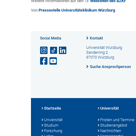
Weitere Informationen auf den
Webseiten des BZKF
Von
Pressestelle Universitätsklinikum Würzburg
Social Media
Kontakt
Universität Würzburg
Sanderring 2
97070 Würzburg
Suche Ansprechperson
Startseite
Universität
Universität
Fristen und Termine
Studium
Studienangebot
Forschung
Nachrichten