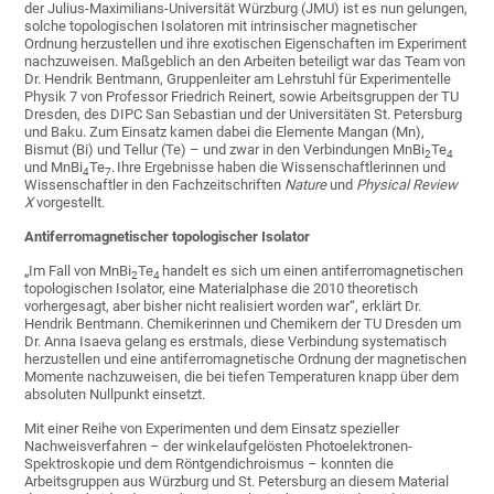
der Julius-Maximilians-Universität Würzburg (JMU) ist es nun gelungen,
solche topologischen Isolatoren mit intrinsischer magnetischer
Ordnung herzustellen und ihre exotischen Eigenschaften im Experiment
nachzuweisen. Maßgeblich an den Arbeiten beteiligt war das Team von
Dr. Hendrik Bentmann, Gruppenleiter am Lehrstuhl für Experimentelle
Physik 7 von Professor Friedrich Reinert, sowie Arbeitsgruppen der TU
Dresden, des DIPC San Sebastian und der Universitäten St. Petersburg
und Baku. Zum Einsatz kamen dabei die Elemente Mangan (Mn),
Bismut (Bi) und Tellur (Te) – und zwar in den Verbindungen MnBi
Te
2
4
und MnBi
Te
.
Ihre Ergebnisse haben die Wissenschaftlerinnen und
4
7
Wissenschaftler in den Fachzeitschriften
Nature
und
Physical Review
X
vorgestellt.
Antiferromagnetischer topologischer Isolator
„Im Fall von MnBi
Te
handelt es sich um einen antiferromagnetischen
2
4
topologischen Isolator, eine Materialphase die 2010 theoretisch
vorhergesagt, aber bisher nicht realisiert worden war“, erklärt Dr.
Hendrik Bentmann. Chemikerinnen und Chemikern der TU Dresden um
Dr. Anna Isaeva gelang es erstmals, diese Verbindung systematisch
herzustellen und eine antiferromagnetische Ordnung der magnetischen
Momente nachzuweisen, die bei tiefen Temperaturen knapp über dem
absoluten Nullpunkt einsetzt.
Mit einer Reihe von Experimenten und dem Einsatz spezieller
Nachweisverfahren – der winkelaufgelösten Photoelektronen-
Spektroskopie und dem Röntgendichroismus – konnten die
Arbeitsgruppen aus Würzburg und St. Petersburg an diesem Material