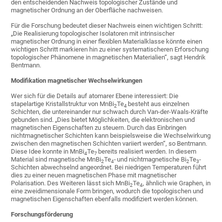
den entscheidenden Nachweis topologischer Zustände und
magnetischer Ordnung an der Oberfläche nachweisen.
Für die Forschung bedeutet dieser Nachweis einen wichtigen Schritt:
„Die Realisierung topologischer Isolatoren mit intrinsischer
magnetischer Ordnung in einer flexiblen Materialklasse könnte einen
wichtigen Schritt markieren hin zu einer systematischeren Erforschung
topologischer Phänomene in magnetischen Materialien“, sagt Hendrik
Bentmann.
Modifikation magnetischer Wechselwirkungen
Wer sich für die Details auf atomarer Ebene interessiert: Die
stapelartige Kristallstruktur von MnBi
Te
besteht aus einzelnen
2
4
Schichten, die untereinander nur schwach durch Van-der-Waals-Kräfte
gebunden sind. „Dies bietet Möglichkeiten, die elektronischen und
magnetischen Eigenschaften zu steuern. Durch das Einbringen
nichtmagnetischer Schichten kann beispielsweise die Wechselwirkung
zwischen den magnetischen Schichten variiert werden“, so Bentmann.
Diese Idee konnte in MnBi
Te
bereits realisiert werden. In diesem
4
7
Material sind magnetische MnBi
Te
-
und nichtmagnetische Bi
Te
-
2
4
2
3
Schichten abwechselnd angeordnet. Bei niedrigen Temperaturen führt
dies zu einer neuen magnetischen Phase mit magnetischer
Polarisation. Des Weiteren lässt sich MnBi
Te
, ähnlich wie Graphen, in
2
4
eine zweidimensionale Form bringen, wodurch die topologischen und
magnetischen Eigenschaften ebenfalls modifiziert werden können.
Forschungsförderung