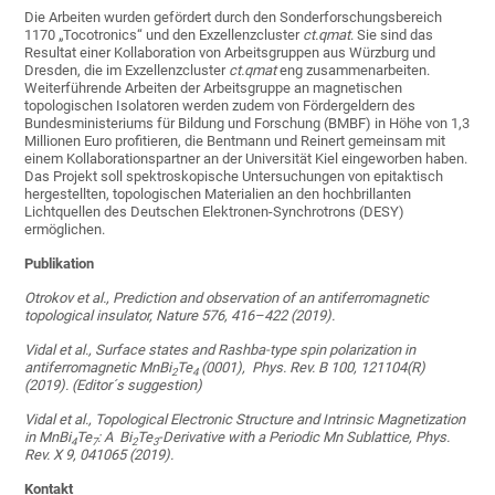
Die Arbeiten wurden gefördert durch den Sonderforschungsbereich
1170 „Tocotronics“ und den Exzellenzcluster
ct.qmat
. Sie sind das
Resultat einer Kollaboration von Arbeitsgruppen aus Würzburg und
Dresden, die im Exzellenzcluster
ct.qmat
eng zusammenarbeiten.
Weiterführende Arbeiten der Arbeitsgruppe an magnetischen
topologischen Isolatoren werden zudem von Fördergeldern des
Bundesministeriums für Bildung und Forschung (BMBF) in Höhe von 1,3
Millionen Euro profitieren, die Bentmann und Reinert gemeinsam mit
einem Kollaborationspartner an der Universität Kiel eingeworben haben.
Das Projekt soll spektroskopische Untersuchungen von epitaktisch
hergestellten, topologischen Materialien an den hochbrillanten
Lichtquellen des Deutschen Elektronen-Synchrotrons (DESY)
ermöglichen.
Publikation
Otrokov et al., Prediction and observation of an antiferromagnetic
topological insulator, Nature 576, 416–422 (2019).
Vidal et al., Surface states and Rashba-type spin polarization in
antiferromagnetic
MnBi
Te
(0001), Phys. Rev. B 100, 121104(R)
2
4
(2019). (Editor´s suggestion)
Vidal et al., Topological Electronic Structure and Intrinsic Magnetization
in
MnBi
Te
: A
Bi
Te
-
Derivative with a Periodic Mn Sublattice
, Phys.
4
7
2
3
Rev. X 9, 041065 (2019).
Kontakt