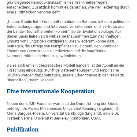
grundlegende Reproduktionszahl eines Krankheitserregers
entscheidend. Zusätzlich kommt es darauf an, wie viel Feldertrag durch
eine Pilzinfektion verloren geht.
„Unsere Studie liefert den mathematischen Rahmen, mit dem politische
Entscheidungsträger und Interessenvertreterinnen und -vertreter aus
der Landwirtschaft arbeiten können“, so der Evolutionsbiologe. Auf
dieser Basis ließen sich wirksame Maßnahmen zum nachhaltigen
Einsatz von Fungiziden konzipieren. Dies wiederum könne dazu
beitragen, die Erträge von Nutzpflanzen zu sichern, den unnötigen
Einsatz von Chemikalien zu reduzieren und die langfristige
Nahrungsmittelsicherheit zu gewährleisten.
Da es sich um ein theoretisches Modell handelt, ist der Appell an die
Forschung eindeutig: „Künftige Datenerhebungen und empirische
Studien werden dazu beitragen, unsere Erkenntnisse in der Praxis zu
überprüfen“, meint Gokhale.
Eine internationale Kooperation
Neben dem JMU-Forscher waren an der Durchführung der Studie
beteiligt: Dr. Alexey Mikaberidze, Universität Reading (England), Dr.
Maria Bargués-Ribera, Universität Cambridge (England), sowie Dr.
Prateek Verma, Universität Berkeley (Kalifornien, USA).
Publikation