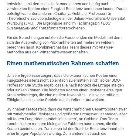
entwickelt, mit dem sich die ökonomischen und häufig auch
versteckten Kosten einer Fungizid-Resistenz berechnen lassen. Daran
beteiligt war unter anderem Chaitanya Gokhale, Professor für
Theoretische Evolutionsbiologie an der Julius-Maximilians-Universität
Würzburg (JMU). Die Ergebnisse sind im Fachmagazin
PLOS
Sustainability and Transformation
erschienen.
Für die Berechnungen nutzten die Forschenden ein Modell, mit dem
sich die Ausbreitung von Pilzkrankheiten auf mehreren Feldern
berechnen lässt. Kombiniert hat das Team dieses mit Analyse-
Methoden aus den Wirtschaftswissenschaften.
Einen mathematischen Rahmen schaffen
„Unsere Ergebnisse zeigen, dass die ökonomischen Kosten einer
Fungizid-Resistenz nicht so einfach zu ermitteln sind“, so der JMU-
Professor. Die Studie ergab, dass je nach Kontext die Erträge steigen
oder sinken können. Die höchsten Kosten einer Resistenz erzeugen
Krankheitserreger, die eine mittlere Invasivität – also eine mittlere
Fähigkeit sich in neue Gebiete auszubreiten – aufweisen.
„Wir haben festgestellt, dass die wirtschaftlichen Gesamtkosten zwar
mit zunehmender Resistenz und größerem Ertragsverlust steigen, aber
mit teuren Fungiziden tatsächlich sinken“, so Gokhale. Das Team
konnte zudem mehrere biologische Faktoren ausmachen, die die
Kosten beeinflussen. Zum einen ist der Grad der Resistenz innerhalb
einer Erreger-Population wichtig. Zum anderen ist auch die