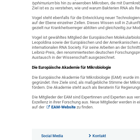
typhimurium
bis hin zu anaeroben Mikroben, die mit Darmkre
Ziel ist es zu verstehen, wie und warum Bakterien RNA als R
Vogel steht ebenfalls für die Entwicklung neuer Technolog
auf der Ebene einzelner Zellen. Dieses Wissen soll in Zukun
gezielt nur Krankheitserreger abtöten und gleichzeitig zur M
Vogel ist gewähltes Mitglied der Europäischen Molekularbio
Leopoldina sowie der Europäischen und der Amerikanischen A
internationalen RNA Society. Für seine Arbeiten an der Schnit
Leibniz-Preis, den renommiertesten deutschen Forschungsprei
Austausch in der Wissenschaft ausgezeichnet.
Die Europäische Akademie für Mikrobiologie
Die Europäische Akademie für Mikrobiologie (EAM) wurde im 
gegründet. Ihre Ziele sind, als maßgebliche Stimme der Mikrob
fördern. Die Akademie steht auch als Beraterin für Regierun
Die Mitglieder der EAM sind Expertinnen und Experten aus ve
Exzellenz in ihrer Forschung aus. Neue Mitglieder werden in ei
auf der
EAM-Website
zu finden.
Social Media
Kontakt