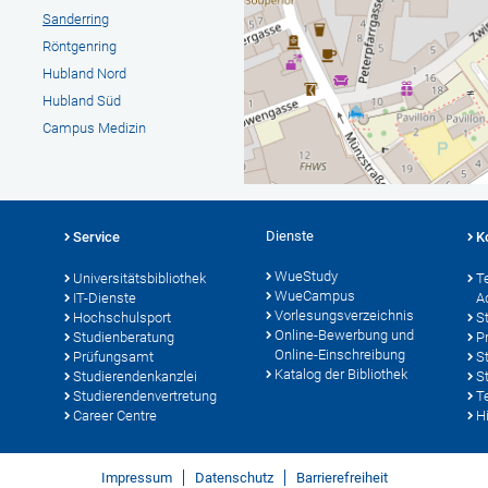
Sanderring
Röntgenring
Hubland Nord
Hubland Süd
Campus Medizin
Dienste
Service
K
WueStudy
Universitätsbibliothek
T
WueCampus
IT-Dienste
A
Vorlesungsverzeichnis
Hochschulsport
S
Online-Bewerbung und
Studienberatung
P
Online-Einschreibung
Prüfungsamt
S
Katalog der Bibliothek
Studierendenkanzlei
S
Studierendenvertretung
T
Career Centre
Hi
Impressum
Datenschutz
Barrierefreiheit