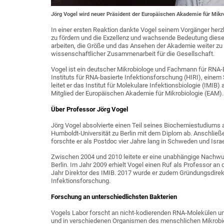
Jörg Vogel wird neuer Präsident der Europäischen Akademie für Mikrob
In einer ersten Reaktion dankte Vogel seinem Vorgänger herzli
zu fördern und die Exzellenz und wachsende Bedeutung dieser 
arbeiten, die Größe und das Ansehen der Akademie weiter zu 
wissenschaftlicher Zusammenarbeit für die Gesellschaft.
Vogel ist ein deutscher Mikrobiologe und Fachmann für RNA-
Instituts für RNA-basierte Infektionsforschung (HIRI), einem
leitet er das Institut für Molekulare Infektionsbiologie (IMIB)
Mitglied der Europäischen Akademie für Mikrobiologie (EAM).
Über Professor Jörg Vogel
Jörg Vogel absolvierte einen Teil seines Biochemiestudiums 
Humboldt-Universität zu Berlin mit dem Diplom ab. Anschließen
forschte er als Postdoc vier Jahre lang in Schweden und Israe
Zwischen 2004 und 2010 leitete er eine unabhängige Nachwuc
Berlin. Im Jahr 2009 erhielt Vogel einen Ruf als Professor an
Jahr Direktor des IMIB. 2017 wurde er zudem Gründungsdirekt
Infektionsforschung.
Forschung an unterschiedlichsten Bakterien
Vogels Labor forscht an nicht-kodierenden RNA-Molekülen un
und in verschiedenen Organismen des menschlichen Mikrobiom