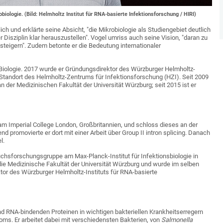
iologie. (Bild: Helmholtz Institut für RNA-basierte Infektionsforschung / HIRI)
ch und erklärte seine Absicht, "die Mikrobiologie als Studiengebiet deutlich
Disziplin klar herauszustellen". Vogel umriss auch seine Vision, "daran zu
steigern". Zudem betonte er die Bedeutung internationaler
Biologie. 2017 wurde er Gründungsdirektor des Würzburger Helmholtz-
 Standort des Helmholtz-Zentrums für Infektionsforschung (HZI). Seit 2009
 an der Medizinischen Fakultät der Universität Würzburg; seit 2015 ist er
am Imperial College London, Großbritannien, und schloss dieses an der
d promovierte er dort mit einer Arbeit über Group II intron splicing. Danach
l.
hsforschungsgruppe am Max-Planck-Institut für Infektionsbiologie in
 die Medizinische Fakultät der Universität Würzburg und wurde im selben
or des Würzburger Helmholtz-Instituts für RNA-basierte
d RNA-bindenden Proteinen in wichtigen bakteriellen Krankheitserregern
s. Er arbeitet dabei mit verschiedensten Bakterien, von
Salmonella