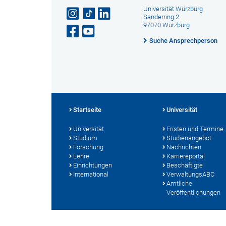
Universität Würzburg
Sanderring 2
97070 Würzburg
Suche Ansprechperson
Startseite
Universität
Universität
Fristen und Termine
Studium
Studienangebot
Forschung
Nachrichten
Lehre
Karriereportal
Einrichtungen
Beschäftigte
International
VerwaltungsABC
Amtliche
Veröffentlichungen