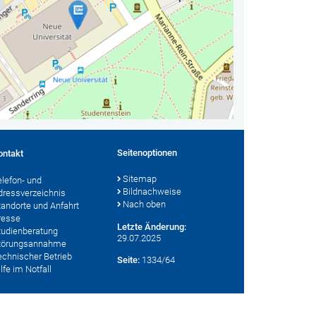
Seitenoptionen
ontakt
Sitemap
elefon- und
Bildnachweise
dressverzeichnis
Nach oben
tandorte und Anfahrt
resse
Letzte Änderung:
tudienberatung
29.07.2025
törungsannahme
echnischer Betrieb
Seite:
1334/64
lfe im Notfall