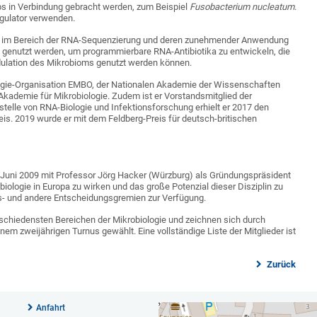
bs in Verbindung gebracht werden, zum Beispiel
Fusobacterium nucleatum
.
egulator verwenden.
ien im Bereich der RNA-Sequenzierung und deren zunehmender Anwendung
ft genutzt werden, um programmierbare RNA-Antibiotika zu entwickeln, die
odulation des Mikrobioms genutzt werden können.
logie-Organisation EMBO, der Nationalen Akademie der Wissenschaften
kademie für Mikrobiologie. Zudem ist er Vorstandsmitglied der
tstelle von RNA-Biologie und Infektionsforschung erhielt er 2017 den
s. 2019 wurde er mit dem Feldberg-Preis für deutsch-britischen
Juni 2009 mit Professor Jörg Hacker (Würzburg) als Gründungspräsident
iologie in Europa zu wirken und das große Potenzial dieser Disziplin zu
gs- und andere Entscheidungsgremien zur Verfügung.
rschiedensten Bereichen der Mikrobiologie und zeichnen sich durch
nem zweijährigen Turnus gewählt. Eine vollständige Liste der Mitglieder ist
Zurück
Anfahrt