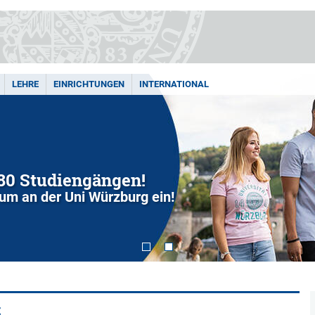
LEHRE
EINRICHTUNGEN
INTERNATIONAL
280 Studiengängen!
dium an der Uni Würzburg ein!
t