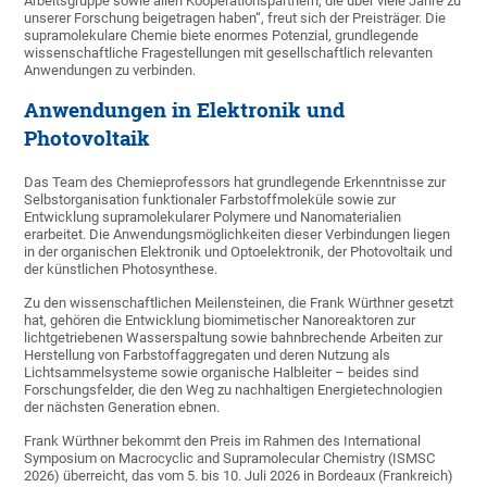
Arbeitsgruppe sowie allen Kooperationspartnern, die über viele Jahre zu
unserer Forschung beigetragen haben“, freut sich der Preisträger. Die
supramolekulare Chemie biete enormes Potenzial, grundlegende
wissenschaftliche Fragestellungen mit gesellschaftlich relevanten
Anwendungen zu verbinden.
Anwendungen in Elektronik und
Photovoltaik
Das Team des Chemieprofessors hat grundlegende Erkenntnisse zur
Selbstorganisation funktionaler Farbstoffmoleküle sowie zur
Entwicklung supramolekularer Polymere und Nanomaterialien
erarbeitet. Die Anwendungsmöglichkeiten dieser Verbindungen liegen
in der organischen Elektronik und Optoelektronik, der Photovoltaik und
der künstlichen Photosynthese.
Zu den wissenschaftlichen Meilensteinen, die Frank Würthner gesetzt
hat, gehören die Entwicklung biomimetischer Nanoreaktoren zur
lichtgetriebenen Wasserspaltung sowie bahnbrechende Arbeiten zur
Herstellung von Farbstoffaggregaten und deren Nutzung als
Lichtsammelsysteme sowie organische Halbleiter – beides sind
Forschungsfelder, die den Weg zu nachhaltigen Energietechnologien
der nächsten Generation ebnen.
Frank Würthner bekommt den Preis im Rahmen des International
Symposium on Macrocyclic and Supramolecular Chemistry (ISMSC
2026) überreicht, das vom 5. bis 10. Juli 2026 in Bordeaux (Frankreich)