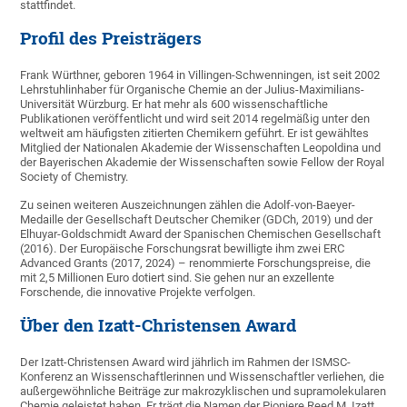
stattfindet.
Profil des Preisträgers
Frank Würthner, geboren 1964 in Villingen-Schwenningen, ist seit 2002
Lehrstuhlinhaber für Organische Chemie an der Julius-Maximilians-
Universität Würzburg. Er hat mehr als 600 wissenschaftliche
Publikationen veröffentlicht und wird seit 2014 regelmäßig unter den
weltweit am häufigsten zitierten Chemikern geführt. Er ist gewähltes
Mitglied der Nationalen Akademie der Wissenschaften Leopoldina und
der Bayerischen Akademie der Wissenschaften sowie Fellow der Royal
Society of Chemistry.
Zu seinen weiteren Auszeichnungen zählen die Adolf-von-Baeyer-
Medaille der Gesellschaft Deutscher Chemiker (GDCh, 2019) und der
Elhuyar-Goldschmidt Award der Spanischen Chemischen Gesellschaft
(2016). Der Europäische Forschungsrat bewilligte ihm zwei ERC
Advanced Grants (2017, 2024) – renommierte Forschungspreise, die
mit 2,5 Millionen Euro dotiert sind. Sie gehen nur an exzellente
Forschende, die innovative Projekte verfolgen.
Über den Izatt-Christensen Award
Der Izatt-Christensen Award wird jährlich im Rahmen der ISMSC-
Konferenz an Wissenschaftlerinnen und Wissenschaftler verliehen, die
außergewöhnliche Beiträge zur makrozyklischen und supramolekularen
Chemie geleistet haben. Er trägt die Namen der Pioniere Reed M. Izatt