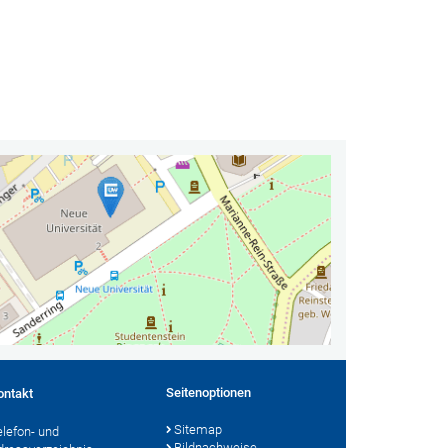
Seitenoptionen
ontakt
Sitemap
elefon- und
Bildnachweise