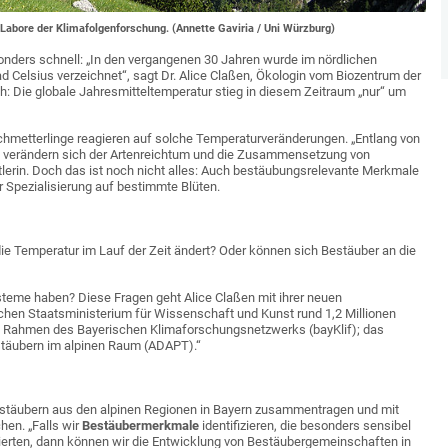
Labore der Klimafolgenforschung. (Annette Gaviria / Uni Würzburg)
onders schnell: „In den vergangenen 30 Jahren wurde im nördlichen
d Celsius verzeichnet“, sagt Dr. Alice Claßen, Ökologin vom Biozentrum der
h: Die globale Jahresmitteltemperatur stieg in diesem Zeitraum „nur“ um
hmetterlinge reagieren auf solche Temperaturveränderungen. „Entlang von
, verändern sich der Artenreichtum und die Zusammensetzung von
lerin. Doch das ist noch nicht alles: Auch bestäubungsrelevante Merkmale
r Spezialisierung auf bestimmte Blüten.
 Temperatur im Lauf der Zeit ändert? Oder können sich Bestäuber an die
teme haben? Diese Fragen geht Alice Claßen mit ihrer neuen
hen Staatsministerium für Wissenschaft und Kunst rund 1,2 Millionen
im Rahmen des Bayerischen Klimaforschungsnetzwerks (bayKlif); das
estäubern im alpinen Raum (ADAPT).“
estäubern aus den alpinen Regionen in Bayern zusammentragen und mit
en. „Falls wir
Bestäubermerkmale
identifizieren, die besonders sensibel
erten, dann können wir die Entwicklung von Bestäubergemeinschaften in