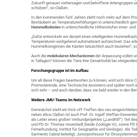
Zukunft genauer vorhersagen und betroffene Artengruppen 
schützen“, so Claßen.
In den kommenden fünf Jahren steht noch mehr auf dem Pro
Bestäubern an Temperaturerhöhungen in unterschiedlich gem
Hummelkolonien
in unterschiedliche Höhenstufen inner- un
„Dafür entwickeln wir derzeit einen intelligenten Hummelkaste
Temperaturen weitgehend automatisiert aufzeichnet. Das erlei
Hummelköniginnen die Kästen tatsächlich auch beziehen“, so 
Auch die
molekularen
Mechanismen
der Anpassung sollen u
in Tallagen? Können die Tiere ihre Genaktivität bei steigende
Forschungsgruppe ist im Aufbau
Um all diese Fragen beantworten zu können, wird sich Ali
Promovierende, eine Technische Assistenz und später noch ei
sich sehr – und auch darüber, dass sie bald wieder in den Be
Weitere JMU-Teams im Netzwerk
Demnächst steht ein Kick-off-Treffen des neu eingerichteten
neben Alice Claßen ist auch Prof. Dr. Ingolf Steffan-Dewenter,
als Leiter eines großen Verbundprojektes („LandKlif“) Teil des
und PD Dr. Thomas Hovestadt (beide Zoologie III), sowie PD 
Fernerkundung, Institut für Geographie und Geologie). Als Tei
Sarmento Cabral beteiligt, Juniorprofessor für Ökosystemmodel