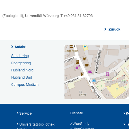
e (Zoologie III), Universität Würzburg, T +49 931 31-82793,
Zurück
Anfahrt
Sanderring
Röntgenring
Hubland Nord
Hubland Süd
Campus Medizin
Dienste
Service
K
WueStudy
Universitätsbibliothek
T
WueCampus