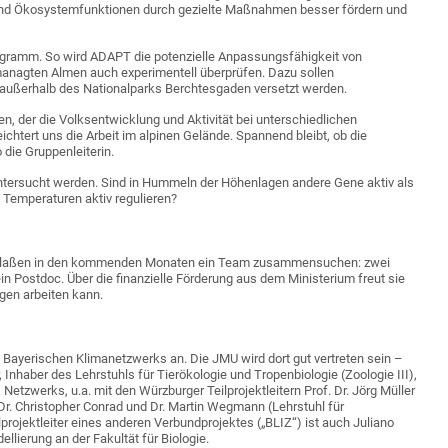
und Ökosystemfunktionen durch gezielte Maßnahmen besser fördern und
gramm. So wird ADAPT die potenzielle Anpassungsfähigkeit von
anagten Almen auch experimentell überprüfen. Dazu sollen
d außerhalb des Nationalparks Berchtesgaden versetzt werden.
n, der die Volksentwicklung und Aktivität bei unterschiedlichen
chtert uns die Arbeit im alpinen Gelände. Spannend bleibt, ob die
die Gruppenleiterin.
ntersucht werden. Sind in Hummeln der Höhenlagen andere Gene aktiv als
n Temperaturen aktiv regulieren?
ce Claßen in den kommenden Monaten ein Team zusammensuchen: zwei
n Postdoc. Über die finanzielle Förderung aus dem Ministerium freut sie
rgen arbeiten kann.
 Bayerischen Klimanetzwerks an. Die JMU wird dort gut vertreten sein –
 Inhaber des Lehrstuhls für Tierökologie und Tropenbiologie (Zoologie III),
 Netzwerks, u.a. mit den Würzburger Teilprojektleitern Prof. Dr. Jörg Müller
Dr. Christopher Conrad und Dr. Martin Wegmann (Lehrstuhl für
lprojektleiter eines anderen Verbundprojektes („BLIZ“) ist auch Juliano
lierung an der Fakultät für Biologie.