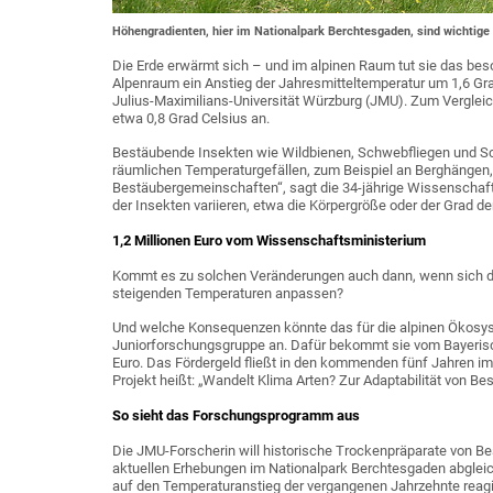
Höhengradienten, hier im Nationalpark Berchtesgaden, sind wichtige 
Die Erde erwärmt sich – und im alpinen Raum tut sie das bes
Alpenraum ein Anstieg der Jahresmitteltemperatur um 1,6 Gra
Julius-Maximilians-Universität Würzburg (JMU). Zum Vergleic
etwa 0,8 Grad Celsius an.
Bestäubende Insekten wie Wildbienen, Schwebfliegen und Sc
räumlichen Temperaturgefällen, zum Beispiel an Berghängen
Bestäubergemeinschaften“, sagt die 34-jährige Wissenschaft
der Insekten variieren, etwa die Körpergröße oder der Grad de
1,2 Millionen Euro vom Wissenschaftsministerium
Kommt es zu solchen Veränderungen auch dann, wenn sich die
steigenden Temperaturen anpassen?
Und welche Konsequenzen könnte das für die alpinen Ökosys
Juniorforschungsgruppe an. Dafür bekommt sie vom Bayerisc
Euro. Das Fördergeld fließt in den kommenden fünf Jahren 
Projekt heißt: „Wandelt Klima Arten? Zur Adaptabilität von B
So sieht das Forschungsprogramm aus
Die JMU-Forscherin will historische Trockenpräparate von B
aktuellen Erhebungen im Nationalpark Berchtesgaden abgleich
auf den Temperaturanstieg der vergangenen Jahrzehnte reagi