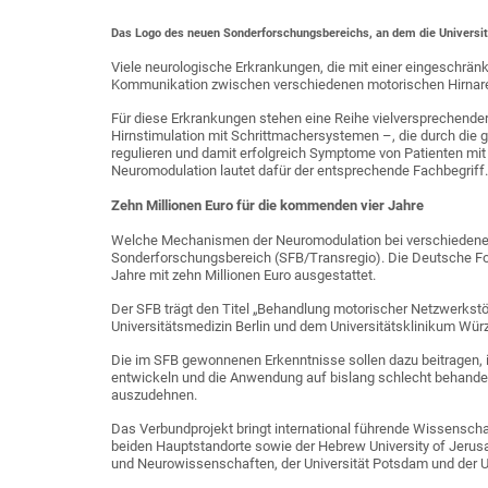
Das Logo des neuen Sonderforschungsbereichs, an dem die Universität
Viele neurologische Erkrankungen, die mit einer eingeschrän
Kommunikation zwischen verschiedenen motorischen Hirnarea
Für diese Erkrankungen stehen eine Reihe vielversprechender
Hirnstimulation mit Schrittmachersystemen –, die durch die g
regulieren und damit erfolgreich Symptome von Patienten mit
Neuromodulation lautet dafür der entsprechende Fachbegriff.
Zehn Millionen Euro für die kommenden vier Jahre
Welche Mechanismen der Neuromodulation bei verschiedenen 
Sonderforschungsbereich (SFB/Transregio). Die Deutsche For
Jahre mit zehn Millionen Euro ausgestattet.
Der SFB trägt den Titel „Behandlung motorischer Netzwerkstö
Universitätsmedizin Berlin und dem Universitätsklinikum Würz
Die im SFB gewonnenen Erkenntnisse sollen dazu beitragen,
entwickeln und die Anwendung auf bislang schlecht behande
auszudehnen.
Das Verbundprojekt bringt international führende Wissensch
beiden Hauptstandorte sowie der Hebrew University of Jerusal
und Neurowissenschaften, der Universität Potsdam und der 