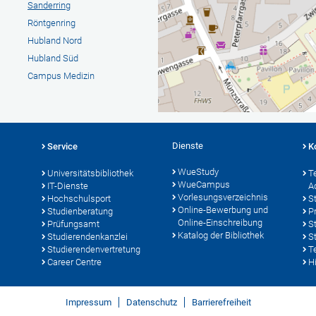
Sanderring
Röntgenring
Hubland Nord
Hubland Süd
Campus Medizin
Dienste
Service
K
WueStudy
Universitätsbibliothek
T
WueCampus
IT-Dienste
A
Vorlesungsverzeichnis
Hochschulsport
S
Online-Bewerbung und
Studienberatung
P
Online-Einschreibung
Prüfungsamt
S
Katalog der Bibliothek
Studierendenkanzlei
S
Studierendenvertretung
T
Career Centre
Hi
Impressum
Datenschutz
Barrierefreiheit