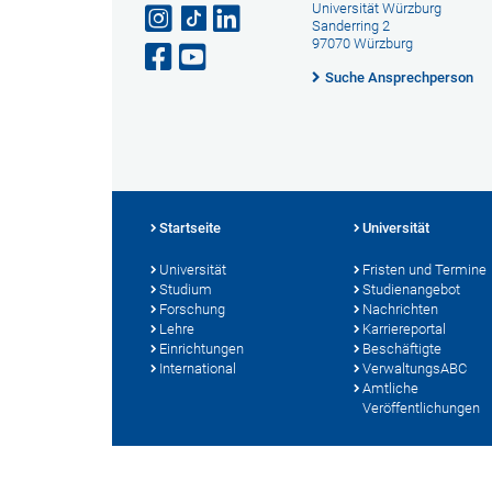
Universität Würzburg
Sanderring 2
97070 Würzburg
Suche Ansprechperson
Startseite
Universität
Universität
Fristen und Termine
Studium
Studienangebot
Forschung
Nachrichten
Lehre
Karriereportal
Einrichtungen
Beschäftigte
International
VerwaltungsABC
Amtliche
Veröffentlichungen