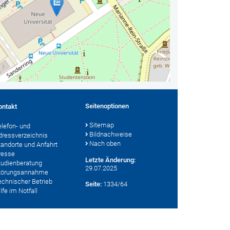
Seitenoptionen
ontakt
Sitemap
elefon- und
Bildnachweise
dressverzeichnis
Nach oben
tandorte und Anfahrt
resse
Letzte Änderung:
tudienberatung
29.07.2025
törungsannahme
echnischer Betrieb
Seite:
1334/64
lfe im Notfall