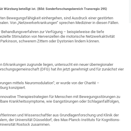
 Würzburg beteiligt ist. (Bild: Sonderforschungsbereich Transregio 295)
kten Bewegungsfähigkeit einhergehen, sind Ausdruck einer gestörten
len. Von „Netzwerkerkrankungen“ sprechen Mediziner in diesen Fällen.
 Behandlungsverfahren zur Verfügung – beispielweise die tiefe
ezielte Stimulation von Nervenzellen die motorische Netzwerkaktivität
 Parkinson, schwerem Zittern oder Dystonien lindern können.
Erkrankungen zugrunde liegen, untersucht ein neuer überregionaler
schungsgemeinschaft (DFG) hat ihn jetzt genehmigt und für zunächst vier
rungen mittels Neuromodulation“; er wurde von der Charité –
burg konzipiert.
 innovative Therapiestrategien für Menschen mit Bewegungsstörungen zu
lbare Krankheitssymptome, wie Gangstörungen oder Schlaganfallfolgen,
aftlerinnen und Wissenschaftler aus Grundlagenforschung und Klinik der
em, der Universität Düsseldorf, des Max-Planck-Instituts für Kognitions-
Universität Rostock zusammen.