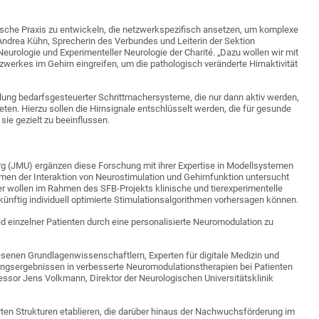
nische Praxis zu entwickeln, die netzwerkspezifisch ansetzen, um komplexe
Andrea Kühn, Sprecherin des Verbundes und Leiterin der Sektion
urologie und Experimenteller Neurologie der Charité. „Dazu wollen wir mit
werkes im Gehirn eingreifen, um die pathologisch veränderte Hirnaktivität
klung bedarfsgesteuerter Schrittmachersysteme, die nur dann aktiv werden,
en. Hierzu sollen die Hirnsignale entschlüsselt werden, die für gesunde
ie gezielt zu beeinflussen.
rg (JMU) ergänzen diese Forschung mit ihrer Expertise in Modellsystemen
 der Interaktion von Neurostimulation und Gehirnfunktion untersucht
r wollen im Rahmen des SFB-Projekts klinische und tierexperimentelle
nftig individuell optimierte Stimulationsalgorithmen vorhersagen können.
d einzelner Patienten durch eine personalisierte Neuromodulation zu
senen Grundlagenwissenschaftlern, Experten für digitale Medizin und
hungsergebnissen in verbesserte Neuromodulationstherapien bei Patienten
fessor Jens Volkmann, Direktor der Neurologischen Universitätsklinik
ten Strukturen etablieren, die darüber hinaus der Nachwuchsförderung im