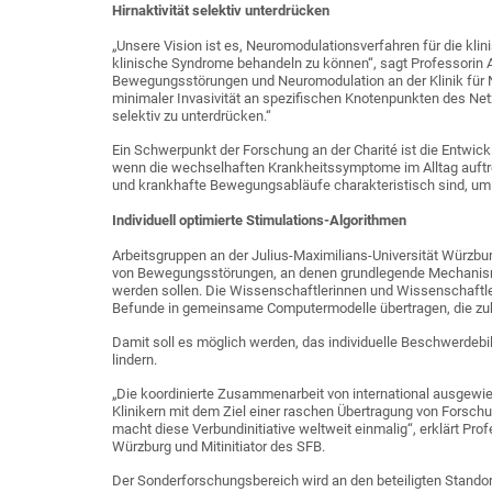
Hirnaktivität selektiv unterdrücken
„Unsere Vision ist es, Neuromodulationsverfahren für die kli
klinische Syndrome behandeln zu können“, sagt Professorin 
Bewegungsstörungen und Neuromodulation an der Klinik für Ne
minimaler Invasivität an spezifischen Knotenpunkten des Netz
selektiv zu unterdrücken.“
Ein Schwerpunkt der Forschung an der Charité ist die Entwic
wenn die wechselhaften Krankheitssymptome im Alltag auftret
und krankhafte Bewegungsabläufe charakteristisch sind, um s
Individuell optimierte Stimulations-Algorithmen
Arbeitsgruppen an der Julius-Maximilians-Universität Würzbu
von Bewegungsstörungen, an denen grundlegende Mechanismen
werden sollen. Die Wissenschaftlerinnen und Wissenschaftle
Befunde in gemeinsame Computermodelle übertragen, die zukü
Damit soll es möglich werden, das individuelle Beschwerdebil
lindern.
„Die koordinierte Zusammenarbeit von international ausgewie
Klinikern mit dem Ziel einer raschen Übertragung von Forsc
macht diese Verbundinitiative weltweit einmalig“, erklärt Pro
Würzburg und Mitinitiator des SFB.
Der Sonderforschungsbereich wird an den beteiligten Standor