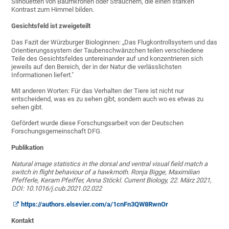
Silhouetten von Baumkronen oder Sträuchern, die einen starken
Kontrast zum Himmel bilden.
Gesichtsfeld ist zweigeteilt
Das Fazit der Würzburger Biologinnen: „Das Flugkontrollsystem und das
Orientierungssystem der Taubenschwänzchen teilen verschiedene
Teile des Gesichtsfeldes untereinander auf und konzentrieren sich
jeweils auf den Bereich, der in der Natur die verlässlichsten
Informationen liefert."
Mit anderen Worten: Für das Verhalten der Tiere ist nicht nur
entscheidend, was es zu sehen gibt, sondern auch wo es etwas zu
sehen gibt.
Gefördert wurde diese Forschungsarbeit von der Deutschen
Forschungsgemeinschaft DFG.
Publikation
Natural image statistics in the dorsal and ventral visual field match a
switch in flight behaviour of a hawkmoth. Ronja Bigge, Maximilian
Pfefferle, Keram Pfeiffer, Anna Stöckl. Current Biology,
22. März 2021,
DOI: 10.1016/j.cub.2021.02.022
https://authors.elsevier.com/a/1cnFn3QW8RwnOr
Kontakt