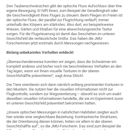
Den Taubenschwänzchen gibt der optische Fluss Aufschluss über ihre
eigene Bewegung. Er hilft ihnen, zum Beispiel die Geradlinigkeit oder
die Geschwindigkeit ihres Fluges zu steuern. Beim Fliegen im Freien ist
der optische Fluss, der parallel zur Flugrichtung verläuft, immer
unterhalb des Körpers am stärksten. Also dort, wo beispielsweise
Wiesen, Gärten und Straßen für eine abwechslungsreiche Textur
sorgen. Für die Flugsteuerung ist damit das Geschehen im unteren
Gesichtsfeld die verlässlichste Größe. Das haben die JMU-
Forscherinnen jetzt erstmals durch Messungen nachgewiesen.
Bislang unbekanntes Verhalten entdeckt
„Überraschenderweise konnten wir zeigen, dass die Schwärmer ein
komplett anderes und bisher noch nie beschriebenes Verhalten an den
Tag legen, wenn wir ihnen visuelle Texturen in der oberen
Gesichtshälfte präsentieren“, sagt Anna Stöckl.
Die Tiere orientieren sich dann nämlich entlang prominenter Konturen in
den Mustern. Sie nutzen hier die visuellen Informationen nicht zur
Flugkontrolle, sondern zur Wegorientierung – obwohl es sich um exakt
dieselben visuellen Informationen handelte, die sie im Experiment zuvor
im unteren Gesichtsfeld präsentiert bekommen hatten.
„Unsere optischen Messungen in natürlichen Habitaten zeigten auch
hier wieder eine vergleichbare Beziehung: Kontrastreiche Strukturen,
die der Orientierung dienen können, treten vor allem in der oberen
Gesichtshälfte auf“, so die JMU-Forscherin. Das sind zum Beispiel die