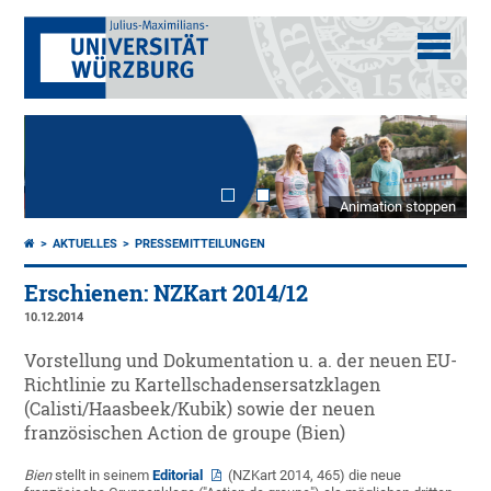
Animation stoppen
AKTUELLES
PRESSEMITTEILUNGEN
Erschienen: NZKart 2014/12
10.12.2014
Vorstellung und Dokumentation u. a. der neuen EU-
Richtlinie zu Kartellschadensersatzklagen
(Calisti/Haasbeek/Kubik) sowie der neuen
französischen Action de groupe (Bien)
Bien
stellt in seinem
Editorial
(NZKart 2014, 465) die neue