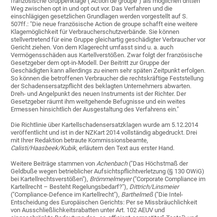
französische Gruppenklage ("Action de groupe") als möglichen dritten
Weg zwischen opt in und opt out vor. Das Verfahren und die
einschlägigen gesetzlichen Grundlagen werden vorgestellt auf S.
507ff.: "Die neue französische Action de groupe schafft eine weitere
Klagemöglichkeit für Verbraucherschutzverbände. Sie können
stellvertretend für eine Gruppe gleichartig geschädigter Verbraucher vor
Gericht ziehen. Von dem Klagerecht umfasst sind u. a. auch
Vermögensschäden aus Kartellverstößen. Zwar folgt der französische
Gesetzgeber dem opt-in-Modell. Der Beitritt zur Gruppe der
Geschädigten kann allerdings zu einem sehr späten Zeitpunkt erfolgen.
So können die betroffenen Verbraucher die rechtskräftige Feststellung
der Schadensersatzpflicht des beklagten Unternehmers abwarten.
Dreh- und Angelpunkt des neuen Instruments ist der Richter. Der
Gesetzgeber räumt ihm weitgehende Befugnisse und ein weites
Ermessen hinsichtlich der Ausgestaltung des Verfahrens ein."
Die Richtlinie über Kartellschadensersatzklagen wurde am 5.12.2014
veröffentlicht und ist in der NZKart 2014 vollständig abgedruckt. Drei
mit Ihrer Redaktion betraute Kommissionsbeamte,
Calisti/Haasbeek/Kubik
, erläutern den Text aus erster Hand.
Weitere Beiträge stammen von
Achenbach
("Das Höchstmaß der
Geldbuße wegen betrieblicher Aufsichtspflichtverletzung (§ 130 OWiG)
bei Kartellrechtsverstößen"),
Brömmelmeyer
("Corporate Compliance im
Kartellrecht – Besteht Regelungsbedarf?"),
Dittrich/Linsmeier
("Compliance-Defence im Kartellrecht"),
Barthelmeß
("Die Intel-
Entscheidung des Europäischen Gerichts: Per se Missbräuchlichkeit
von Ausschließlichkeitsrabatten unter Art. 102 AEUV und