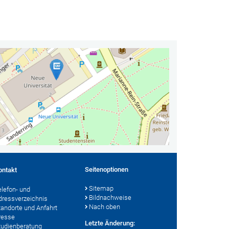
Seitenoptionen
ontakt
Sitemap
elefon- und
Bildnachweise
dressverzeichnis
Nach oben
tandorte und Anfahrt
resse
Letzte Änderung:
tudienberatung