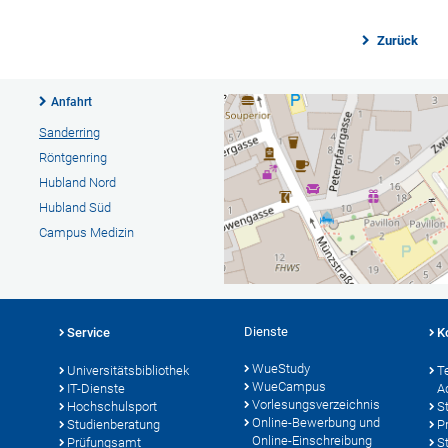
Zurück
Anfahrt
Sanderring
Röntgenring
Hubland Nord
Hubland Süd
Campus Medizin
Dienste
Service
K
WueStudy
Universitätsbibliothek
T
WueCampus
IT-Dienste
A
Vorlesungsverzeichnis
Hochschulsport
S
Online-Bewerbung und
Studienberatung
P
Online-Einschreibung
Prüfungsamt
S