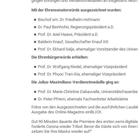
gingen Ehrungen und Verdienstmedaillen an insgesamt neun
Mit der Ehrensenatorwürde ausgezeichnet wurden:
Bischof em. Dr. Friedhelm Hofmann
Dr. Paul Beinhofer, Regierungspräsident a.D.
Prof. Dr. Axel Haase, Präsident a.D.
Baldwin Knauf, Gesellschafter Knauf KG
Prof. Dr. Ekhard Salje, ehemaliger Vorsitzender des Univer
Die Ehrenbürgerwürde erhielten:
Prof. Dr. Wolfgang Riedel, ehemaliger Vizepräsident
Prof. Dr. Phuoc Tran-Gia, ehemaliger Vizepräsident
Die Julius-Maximilians-Verdienstmedaille ging an:
Prof. Dr. Marie-Christine Dabauvalle, Universitätsfrauenb
Dr. Peter Pfriem, ehemals Fachvertreter Arbeitslehre
Fotos von den Ausgezeichneten und die ausführlichen Lauda
Ausgabe des Online-Magazins einBLICK.
Gut 90 Minuten dauerte die Premiere des ersten semi-digital
forderte Corona wieder Tribut: Bevor die Gäste sich von ihren
setzen Sie Ihre Maske wieder auf!“