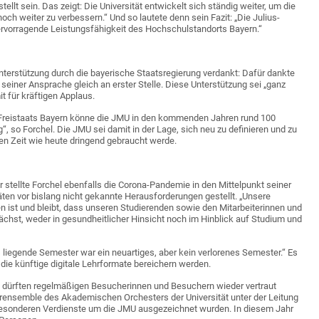
tellt sein. Das zeigt: Die Universität entwickelt sich ständig weiter, um die
h weiter zu verbessern.“ Und so lautete denn sein Fazit: „Die Julius-
hervorragende Leistungsfähigkeit des Hochschulstandorts Bayern.“
nterstützung durch die bayerische Staatsregierung verdankt: Dafür dankte
seiner Ansprache gleich an erster Stelle. Diese Unterstützung sei „ganz
t für kräftigen Applaus.
reistaats Bayern könne die JMU in den kommenden Jahren rund 100
“, so Forchel. Die JMU sei damit in der Lage, sich neu zu definieren und zu
nden Zeit wie heute dringend gebraucht werde.
stellte Forchel ebenfalls die Corona-Pandemie in den Mittelpunkt seiner
äten vor bislang nicht gekannte Herausforderungen gestellt. „Unsere
 ist und bleibt, dass unseren Studierenden sowie den Mitarbeiterinnen und
ächst, weder in gesundheitlicher Hinsicht noch im Hinblick auf Studium und
s liegende Semester war ein neuartiges, aber kein verlorenes Semester.“ Es
die künftige digitale Lehrformate bereichern werden.
s dürften regelmäßigen Besucherinnen und Besuchern wieder vertraut
rensemble des Akademischen Orchesters der Universität unter der Leitung
 besonderen Verdienste um die JMU ausgezeichnet wurden. In diesem Jahr