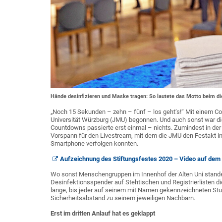
Hände desinfizieren und Maske tragen: So lautete das Motto beim die
„Noch 15 Sekunden – zehn – fünf – los geht’s!“ Mit einem Co
Universität Würzburg (JMU) begonnen. Und auch sonst war di
Countdowns passierte erst einmal – nichts. Zumindest in der 
Vorspann für den Livestream, mit dem die JMU den Festakt ins 
Smartphone verfolgen konnten.
Aufzeichnung des Stiftungsfestes 2020 – Video auf dem
Wo sonst Menschengruppen im Innenhof der Alten Uni stande
Desinfektionsspender auf Stehtischen und Registrierlisten 
lange, bis jeder auf seinem mit Namen gekennzeichneten S
Sicherheitsabstand zu seinem jeweiligen Nachbarn.
Erst im dritten Anlauf hat es geklappt