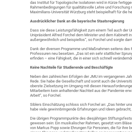
das Institut für Topologische Isolatoren wird in Kürze fertigges
Rahmenbedingungen für qualitätsvolle Lehre und Forschung noc
Maximilians-Universität Würzburg steht beispielhaft für die 
Ausdrücklicher Dank an die bayerische Staatsregierung
Dass sie diese Leistungsfähigkeit zum einem Teil auch der U
Unipräsident Alfred Forchel dem Minister und dem Kabinett in 
außergewöhnlich und beispiellos“, so Forchel und sorgte dami
Dank der diversen Programme und Maßnahmen seitens des F
Professuren neu besetzen. „Das ist ein sehr stattlicher Sprung
erfinden – eine Fähigkeit, die in einer sich schnell veränder
Keine Nachteile für Studierende und Beschäftigte
Neben den zahlreichen Erfolgen der JMU im vergangenen Jahr 
Rede. Sie habe die Gesellschaft und somit auch die Universit
oberste Zielsetzung im Umgang mit diesen Herausforderungen
Mitarbeitern kein anhaltender Nachteil aus der Pandemie erw
Arbeit“, so Forchel.
Siblers Einschätzung schloss sich Forchel an: „Das hinter un
habe viele gewinnbringende Erfahrungen und Ideen gebracht, 
Die übrigen Programmpunkte des diesjährigen Stiftungsfest
gewesen sein: Ein musikalischer Rahmen, gesetzt vom Bläse
von Markus Popp sowie Ehrungen für Personen, die für ihre