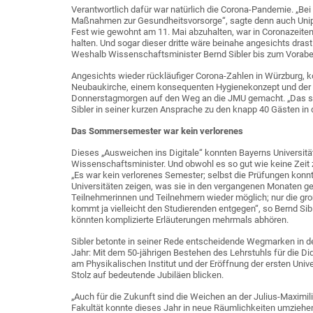
Verantwortlich dafür war natürlich die Corona-Pandemie. „Bei 
Maßnahmen zur Gesundheitsvorsorge“, sagte denn auch Uniprä
Fest wie gewohnt am 11. Mai abzuhalten, war in Coronazeiten 
halten. Und sogar dieser dritte wäre beinahe angesichts dras
Weshalb Wissenschaftsminister Bernd Sibler bis zum Voraben
Angesichts wieder rückläufiger Corona-Zahlen in Würzburg, k
Neubaukirche, einem konsequenten Hygienekonzept und der Ü
Donnerstagmorgen auf den Weg an die JMU gemacht. „Das sin
Sibler in seiner kurzen Ansprache zu den knapp 40 Gästen in 
Das Sommersemester war kein verlorenes
Dieses „Ausweichen ins Digitale“ konnten Bayerns Universit
Wissenschaftsminister. Und obwohl es so gut wie keine Zei
„Es war kein verlorenes Semester; selbst die Prüfungen konn
Universitäten zeigen, was sie in den vergangenen Monaten g
Teilnehmerinnen und Teilnehmern wieder möglich; nur die groß
kommt ja vielleicht den Studierenden entgegen“, so Bernd Sib
könnten komplizierte Erläuterungen mehrmals abhören.
Sibler betonte in seiner Rede entscheidende Wegmarken in 
Jahr: Mit dem 50-jährigen Bestehen des Lehrstuhls für die D
am Physikalischen Institut und der Eröffnung der ersten Unive
Stolz auf bedeutende Jubiläen blicken.
„Auch für die Zukunft sind die Weichen an der Julius-Maximili
Fakultät konnte dieses Jahr in neue Räumlichkeiten umziehen, d