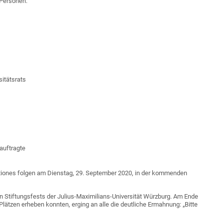
 Personen.
sitätsrats
eauftragte
tiones folgen am Dienstag, 29. September 2020, in der kommenden
en Stiftungsfests der Julius-Maximilians-Universität Würzburg. Am Ende
 Plätzen erheben konnten, erging an alle die deutliche Ermahnung: „Bitte