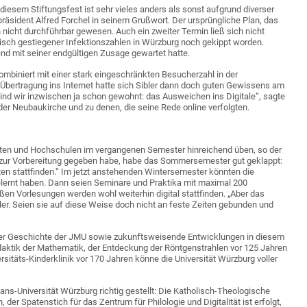
diesem Stiftungsfest ist sehr vieles anders als sonst aufgrund diverser
sident Alfred Forchel in seinem Grußwort. Der ursprüngliche Plan, das
nicht durchführbar gewesen. Auch ein zweiter Termin ließ sich nicht
tisch gestiegener Infektionszahlen in Würzburg noch gekippt worden.
d mit seiner endgültigen Zusage gewartet hatte.
ombiniert mit einer stark eingeschränkten Besucherzahl in der
bertragung ins Internet hatte sich Sibler dann doch guten Gewissens am
d wir inzwischen ja schon gewohnt: das Ausweichen ins Digitale“, sagte
der Neubaukirche und zu denen, die seine Rede online verfolgten.
äten und Hochschulen im vergangenen Semester hinreichend üben, so der
t zur Vorbereitung gegeben habe, habe das Sommersemester gut geklappt:
ten stattfinden.“ Im jetzt anstehenden Wintersemester könnten die
elernt haben. Dann seien Seminare und Praktika mit maximal 200
en Vorlesungen werden wohl weiterhin digital stattfinden. „Aber das
ler. Seien sie auf diese Weise doch nicht an feste Zeiten gebunden und
der Geschichte der JMU sowie zukunftsweisende Entwicklungen in diesem
idaktik der Mathematik, der Entdeckung der Röntgenstrahlen vor 125 Jahren
rsitäts-Kinderklinik vor 170 Jahren könne die Universität Würzburg voller
ans-Universität Würzburg richtig gestellt: Die Katholisch-Theologische
er Spatenstich für das Zentrum für Philologie und Digitalität ist erfolgt,