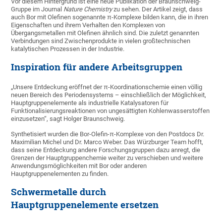
Vor diesem Hintergrund ist eine neue Publikation der Braunschweig-
Gruppe im Journal
Nature Chemistry
zu sehen. Der Artikel zeigt, dass
auch Bor mit Olefinen sogenannte π-Komplexe bilden kann, die in ihren
Eigenschaften und ihrem Verhalten den Komplexen von
Übergangsmetallen mit Olefinen ähnlich sind. Die zuletzt genannten
Verbindungen sind Zwischenprodukte in vielen großtechnischen
katalytischen Prozessen in der Industrie.
Inspiration für andere Arbeitsgruppen
„Unsere Entdeckung eröffnet der π-Koordinationschemie einen völlig
neuen Bereich des Periodensystems – einschließlich der Möglichkeit,
Hauptgruppenelemente als industrielle Katalysatoren für
Funktionalisierungsreaktionen von ungesättigten Kohlenwasserstoffen
einzusetzen“, sagt Holger Braunschweig.
Synthetisiert wurden die Bor-Olefin-π-Komplexe von den Postdocs Dr.
Maximilian Michel und Dr. Marco Weber. Das Würzburger Team hofft,
dass seine Entdeckung andere Forschungsgruppen dazu anregt, die
Grenzen der Hauptgruppenchemie weiter zu verschieben und weitere
Anwendungsmöglichkeiten mit Bor oder anderen
Hauptgruppenelementen zu finden.
Schwermetalle durch
Hauptgruppenelemente ersetzen