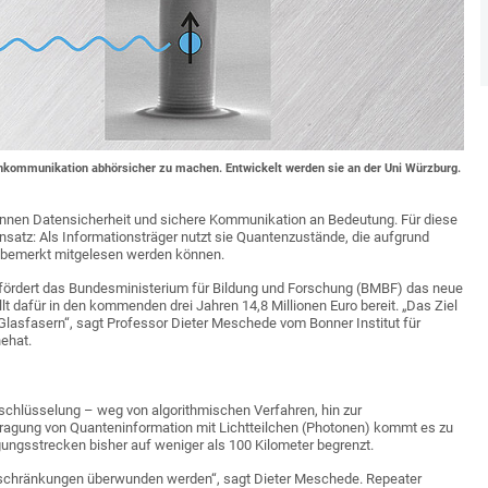
nkommunikation abhörsicher zu machen. Entwickelt werden sie an der Uni Würzburg.
winnen Datensicherheit und sichere Kommunikation an Bedeutung. Für diese
nsatz: Als Informationsträger nutzt sie Quantenzustände, die aufgrund
nbemerkt mitgelesen werden können.
 fördert das Bundesministerium für Bildung und Forschung (BMBF) das neue
lt dafür in den kommenden drei Jahren 14,8 Millionen Euro bereit. „Das Ziel
Glasfasern“, sagt Professor Dieter Meschede vom Bonner Institut für
ehat.
chlüsselung – weg von algorithmischen Verfahren, hin zur
tragung von Quanteninformation mit Lichtteilchen (Photonen) kommt es zu
ungsstrecken bisher auf weniger als 100 Kilometer begrenzt.
inschränkungen überwunden werden“, sagt Dieter Meschede. Repeater