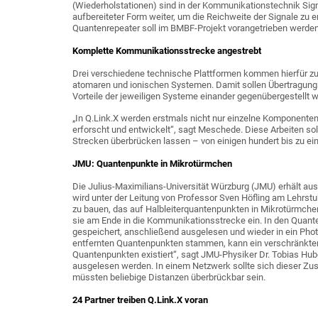
(Wiederholstationen) sind in der Kommunikationstechnik Sign
aufbereiteter Form weiter, um die Reichweite der Signale zu 
Quantenrepeater soll im BMBF-Projekt vorangetrieben werden
Komplette Kommunikationsstrecke angestrebt
Drei verschiedene technische Plattformen kommen hierfür z
atomaren und ionischen Systemen. Damit sollen Übertragungss
Vorteile der jeweiligen Systeme einander gegenübergestellt 
„In Q.Link.X werden erstmals nicht nur einzelne Komponent
erforscht und entwickelt“, sagt Meschede. Diese Arbeiten soll
Strecken überbrücken lassen – von einigen hundert bis zu ei
JMU: Quantenpunkte in Mikrotürmchen
Die Julius-Maximilians-Universität Würzburg (JMU) erhält a
wird unter der Leitung von Professor Sven Höfling am Lehrstu
zu bauen, das auf Halbleiterquantenpunkten in Mikrotürmchen
sie am Ende in die Kommunikationsstrecke ein. In den Quan
gespeichert, anschließend ausgelesen und wieder in ein Photo
entfernten Quantenpunkten stammen, kann ein verschränkter 
Quantenpunkten existiert“, sagt JMU-Physiker Dr. Tobias Hu
ausgelesen werden. In einem Netzwerk sollte sich dieser Zu
müssten beliebige Distanzen überbrückbar sein.
24 Partner treiben Q.Link.X voran