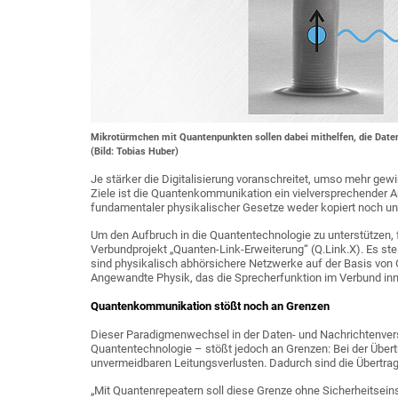
Mikrotürmchen mit Quantenpunkten sollen dabei mithelfen, die Date
(Bild: Tobias Huber)
Je stärker die Digitalisierung voranschreitet, umso mehr ge
Ziele ist die Quantenkommunikation ein vielversprechender A
fundamentaler physikalischer Gesetze weder kopiert noch u
Um den Aufbruch in die Quantentechnologie zu unterstützen,
Verbundprojekt „Quanten-Link-Erweiterung“ (Q.Link.X). Es stel
sind physikalisch abhörsichere Netzwerke auf der Basis von 
Angewandte Physik, das die Sprecherfunktion im Verbund inn
Quantenkommunikation stößt noch an Grenzen
Dieser Paradigmenwechsel in der Daten- und Nachrichtenvers
Quantentechnologie – stößt jedoch an Grenzen: Bei der Über
unvermeidbaren Leitungsverlusten. Dadurch sind die Übertrag
„Mit Quantenrepeatern soll diese Grenze ohne Sicherheitse