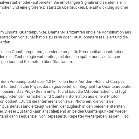
alverstärker oder -aufbereiter. Sie empfangen Signale und senden sie in
erhöhen und eine größere Distanz zu überbrücken. Die Entwicklung solcher
.
um Einsatz: Quantenpunkte, Diamant-Farbzentren und eine Kombination aus
trecken von zunächst bis zu zehn oder 100 Kilometern realisiert und die
werden.
en eines Quantenrepeaters, sondern komplette Kommunikationsstrecken
en eine Technologie vorbereiten, mit der sich später auch viel längere
nigen tausend Kilometern über Glasfasern.
us dem Verbundprojekt über 1,2 Millionen Euro. Auf dem Hubland-Campus
hl für technische Physik daran gearbeitet, ein Segment für Quantenrepeater
 basiert. Das Projektteam entwirft und baut die Mikrotürmchen und fügt
tenpunkten der Türmchen wird Quanteninformation aus einem Photon
n codiert. „Durch die Interferenz von zwei Photonen, die von zwei
Quantenzustand erzeugt werden, der zugleich in den beiden entfernten
ber. Dieser Zustand kann anschließend an beiden Quantenpunkten wieder
stand dann sequenziell von Repeater zu Repeater weitergeben lassen – so