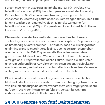
Annahmen, die die computergestützten Methoden selbst treffen.
Forschende vom Würzburger Helmholtz-Institut für RNA-basierte
Infektionsforschung (HIRI), konnten gemeinsam mit der University of
Birmingham in Großbritannien nachweisen, dass genau diese
Annahmen zu übermäßig optimistischen Vorhersagen führen. Das HIRI
ist ein Standort des Braunschweiger Helmholtz-Zentrums für
Infektionsforschung (HZI) in Kooperation mit der Julius-Maximilians-
Universität Würzburg (JMU).
Die meisten klassischen Methoden des maschinellen Lernens –
Technologien, die aus Daten lernen und ohne explizite Programmierung
selbstständig Muster erkennen – erfordern, dass die Trainingsdaten
unabhängig und identisch verteilt sind. Das ist bei Bakterienproben
allerdings nicht der Fall: Eng verwandte Bakterien weisen viele
gemeinsame Merkmale auf. Während einer Epidemie setzen sich
„erfolgreiche” Erregervarianten schnell durch. Wenn sie sich unter
anderem aufgrund ihrer Abwehrmechanismen gegen Antibiotika so
rasch vermehren, verbreiten sich automatisch auch andere Merkmale –
selbst, wenn diese nichts mit der Resistenz zu tun haben.
Dies kann den Anschein erwecken, dass bestimmte genetische
Merkmale direkt mit einer Resistenz zusammenhängen, obwohl sie in
Wirklichkeit nur aufgrund der Verwandtschaft der Erreger gemeinsam
auftreten. Die Algorithmen lernen folglich, verwandte Stämme
vorherzusagen anstatt die Resistenz selbst.
24.000 Genome von fünf Bakterienarten