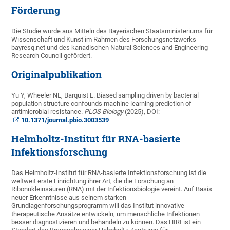
Förderung
Die Studie wurde aus Mitteln des Bayerischen Staatsministeriums für
Wissenschaft und Kunst im Rahmen des Forschungsnetzwerks
bayresq.net und des kanadischen Natural Sciences and Engineering
Research Council gefördert.
Originalpublikation
Yu Y, Wheeler NE, Barquist L. Biased sampling driven by bacterial
population structure confounds machine learning prediction of
antimicrobial resistance.
PLOS Biology
(2025), DOI:
10.1371/journal.pbio.3003539
Helmholtz-Institut für RNA-basierte
Infektionsforschung
Das Helmholtz-Institut für RNA-basierte Infektionsforschung ist die
weltweit erste Einrichtung ihrer Art, die die Forschung an
Ribonukleinsäuren (RNA) mit der Infektionsbiologie vereint. Auf Basis
neuer Erkenntnisse aus seinem starken
Grundlagenforschungsprogramm will das Institut innovative
therapeutische Ansätze entwickeln, um menschliche Infektionen
besser diagnostizieren und behandeln zu können. Das HIRI ist ein