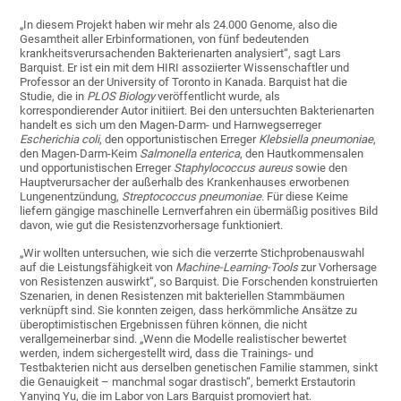
„In diesem Projekt haben wir mehr als 24.000 Genome, also die
Gesamtheit aller Erbinformationen, von fünf bedeutenden
krankheitsverursachenden Bakterienarten analysiert“, sagt Lars
Barquist. Er ist ein mit dem HIRI assoziierter Wissenschaftler und
Professor an der University of Toronto in Kanada. Barquist hat die
Studie, die in
PLOS Biology
veröffentlicht wurde, als
korrespondierender Autor initiiert. Bei den untersuchten Bakterienarten
handelt es sich um den Magen-Darm- und Harnwegserreger
Escherichia coli
, den opportunistischen Erreger
Klebsiella pneumoniae
,
den Magen-Darm-Keim
Salmonella enterica
, den Hautkommensalen
und opportunistischen Erreger
Staphylococcus aureus
sowie den
Hauptverursacher der außerhalb des Krankenhauses erworbenen
Lungenentzündung,
Streptococcus pneumoniae
. Für diese Keime
liefern gängige maschinelle Lernverfahren ein übermäßig positives Bild
davon, wie gut die Resistenzvorhersage funktioniert.
„Wir wollten untersuchen, wie sich die verzerrte Stichprobenauswahl
auf die Leistungsfähigkeit von
Machine-Learning-Tools
zur Vorhersage
von Resistenzen auswirkt“, so Barquist. Die Forschenden konstruierten
Szenarien, in denen Resistenzen mit bakteriellen Stammbäumen
verknüpft sind. Sie konnten zeigen, dass herkömmliche Ansätze zu
überoptimistischen Ergebnissen führen können, die nicht
verallgemeinerbar sind. „Wenn die Modelle realistischer bewertet
werden, indem sichergestellt wird, dass die Trainings- und
Testbakterien nicht aus derselben genetischen Familie stammen, sinkt
die Genauigkeit – manchmal sogar drastisch“, bemerkt Erstautorin
Yanying Yu, die im Labor von Lars Barquist promoviert hat.