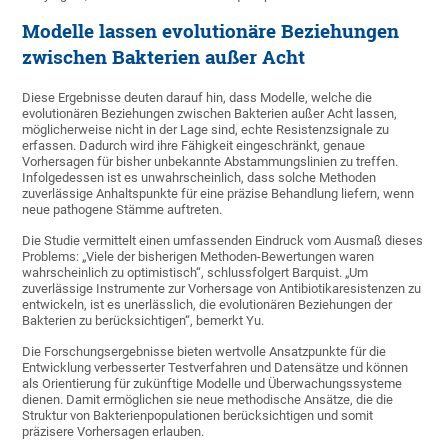
Modelle lassen evolutionäre Beziehungen
zwischen Bakterien außer Acht
Diese Ergebnisse deuten darauf hin, dass Modelle, welche die
evolutionären Beziehungen zwischen Bakterien außer Acht lassen,
möglicherweise nicht in der Lage sind, echte Resistenzsignale zu
erfassen. Dadurch wird ihre Fähigkeit eingeschränkt, genaue
Vorhersagen für bisher unbekannte Abstammungslinien zu treffen.
Infolgedessen ist es unwahrscheinlich, dass solche Methoden
zuverlässige Anhaltspunkte für eine präzise Behandlung liefern, wenn
neue pathogene Stämme auftreten.
Die Studie vermittelt einen umfassenden Eindruck vom Ausmaß dieses
Problems: „Viele der bisherigen Methoden-Bewertungen waren
wahrscheinlich zu optimistisch“, schlussfolgert Barquist. „Um
zuverlässige Instrumente zur Vorhersage von Antibiotikaresistenzen zu
entwickeln, ist es unerlässlich, die evolutionären Beziehungen der
Bakterien zu berücksichtigen“, bemerkt Yu.
Die Forschungsergebnisse bieten wertvolle Ansatzpunkte für die
Entwicklung verbesserter Testverfahren und Datensätze und können
als Orientierung für zukünftige Modelle und Überwachungssysteme
dienen. Damit ermöglichen sie neue methodische Ansätze, die die
Struktur von Bakterienpopulationen berücksichtigen und somit
präzisere Vorhersagen erlauben.