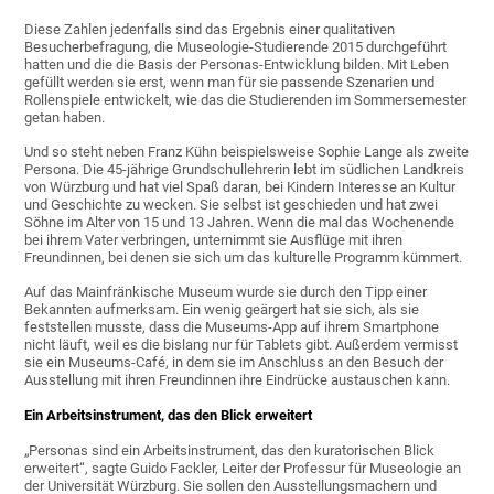
Diese Zahlen jedenfalls sind das Ergebnis einer qualitativen
Besucherbefragung, die Museologie-Studierende 2015 durchgeführt
hatten und die die Basis der Personas-Entwicklung bilden. Mit Leben
gefüllt werden sie erst, wenn man für sie passende Szenarien und
Rollenspiele entwickelt, wie das die Studierenden im Sommersemester
getan haben.
Und so steht neben Franz Kühn beispielsweise Sophie Lange als zweite
Persona. Die 45-jährige Grundschullehrerin lebt im südlichen Landkreis
von Würzburg und hat viel Spaß daran, bei Kindern Interesse an Kultur
und Geschichte zu wecken. Sie selbst ist geschieden und hat zwei
Söhne im Alter von 15 und 13 Jahren. Wenn die mal das Wochenende
bei ihrem Vater verbringen, unternimmt sie Ausflüge mit ihren
Freundinnen, bei denen sie sich um das kulturelle Programm kümmert.
Auf das Mainfränkische Museum wurde sie durch den Tipp einer
Bekannten aufmerksam. Ein wenig geärgert hat sie sich, als sie
feststellen musste, dass die Museums-App auf ihrem Smartphone
nicht läuft, weil es die bislang nur für Tablets gibt. Außerdem vermisst
sie ein Museums-Café, in dem sie im Anschluss an den Besuch der
Ausstellung mit ihren Freundinnen ihre Eindrücke austauschen kann.
Ein Arbeitsinstrument, das den Blick erweitert
„Personas sind ein Arbeitsinstrument, das den kuratorischen Blick
erweitert“, sagte Guido Fackler, Leiter der Professur für Museologie an
der Universität Würzburg. Sie sollen den Ausstellungsmachern und