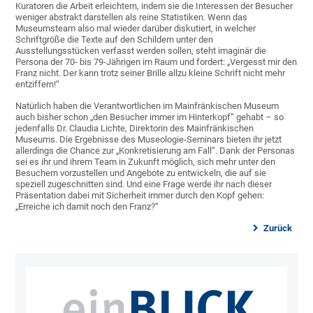
Kuratoren die Arbeit erleichtern, indem sie die Interessen der Besucher
weniger abstrakt darstellen als reine Statistiken. Wenn das
Museumsteam also mal wieder darüber diskutiert, in welcher
Schriftgröße die Texte auf den Schildern unter den
Ausstellungsstücken verfasst werden sollen, steht imaginär die
Persona der 70- bis 79-Jährigen im Raum und fordert: „Vergesst mir den
Franz nicht. Der kann trotz seiner Brille allzu kleine Schrift nicht mehr
entziffern!“
Natürlich haben die Verantwortlichen im Mainfränkischen Museum
auch bisher schon „den Besucher immer im Hinterkopf“ gehabt – so
jedenfalls Dr. Claudia Lichte, Direktorin des Mainfränkischen
Museums. Die Ergebnisse des Museologie-Seminars bieten ihr jetzt
allerdings die Chance zur „Konkretisierung am Fall“. Dank der Personas
sei es ihr und ihrem Team in Zukunft möglich, sich mehr unter den
Besuchern vorzustellen und Angebote zu entwickeln, die auf sie
speziell zugeschnitten sind. Und eine Frage werde ihr nach dieser
Präsentation dabei mit Sicherheit immer durch den Kopf gehen:
„Erreiche ich damit noch den Franz?“
Zurück