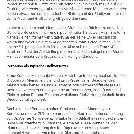
immer interessiert. Jetzt ist er mit seinen Enkeln mit dem Bus auf die
Festung Marienberg gefahren; im Mainfränkischen Museum will er den
beiden etwas von dem historischen Hintergrund der Stadt vermitteln, in
der ihr Vater und Großvater groß geworden sind.
Leider macht ihm nach einer halben Stunde sein Rücken zu schaffen.
Gerne würde er sich mal für ein paar Minuten hinsetzen – am Besten in
Nähe zu einer interaktiven Station, an der seine Enkel beschäftigt
wären und wo er sie gut im Auge behalten kann. Leider gibt es keine
solche Sitzgelegenheit im Museum. Also schleppt sich Franz Kühn
durch den Rest der Ausstellung und verlässt sie nach gut einer Stunde
– mit schmerzendem Kreuz und ein wenig enttäuscht.
Personas als typische Stellvertreter
Franz Kühn ist keine reale Person. Er steht vielmehr symbolhaft für eine
Gruppe von Menschen, die rund zehn Prozent aller Besucher des
Mainfränkischen Museums ausmacht. Stellvertretend für die realen
Besucher vereint er deren typische Anforderungen, Bedürfnisse und
Ziele in seiner Person. Persona wird dieser Stellvertreter deshalb in der
Wissenschaft genannt.
Sechs solcher Personas haben Studierende der Museologie im
Sommersemester 2016 im Rahmen eines Seminars unter der Leitung
von Dr. Werner Schweibenz, Mitarbeiter im Bibliotheksservice-Zentrum
Baden-Württemberg in Konstanz, erarbeitet. Diese können bei der
Planung und Entwicklung des künftigen Museumsangebotes
eingesetzt werden – vor allem mit Blick auf die anstehende