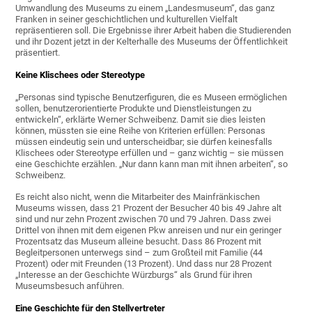
Umwandlung des Museums zu einem „Landesmuseum“, das ganz
Franken in seiner geschichtlichen und kulturellen Vielfalt
repräsentieren soll. Die Ergebnisse ihrer Arbeit haben die Studierenden
und ihr Dozent jetzt in der Kelterhalle des Museums der Öffentlichkeit
präsentiert.
Keine Klischees oder Stereotype
„Personas sind typische Benutzerfiguren, die es Museen ermöglichen
sollen, benutzerorientierte Produkte und Dienstleistungen zu
entwickeln“, erklärte Werner Schweibenz. Damit sie dies leisten
können, müssten sie eine Reihe von Kriterien erfüllen: Personas
müssen eindeutig sein und unterscheidbar; sie dürfen keinesfalls
Klischees oder Stereotype erfüllen und – ganz wichtig – sie müssen
eine Geschichte erzählen. „Nur dann kann man mit ihnen arbeiten“, so
Schweibenz.
Es reicht also nicht, wenn die Mitarbeiter des Mainfränkischen
Museums wissen, dass 21 Prozent der Besucher 40 bis 49 Jahre alt
sind und nur zehn Prozent zwischen 70 und 79 Jahren. Dass zwei
Drittel von ihnen mit dem eigenen Pkw anreisen und nur ein geringer
Prozentsatz das Museum alleine besucht. Dass 86 Prozent mit
Begleitpersonen unterwegs sind – zum Großteil mit Familie (44
Prozent) oder mit Freunden (13 Prozent). Und dass nur 28 Prozent
„Interesse an der Geschichte Würzburgs“ als Grund für ihren
Museumsbesuch anführen.
Eine Geschichte für den Stellvertreter