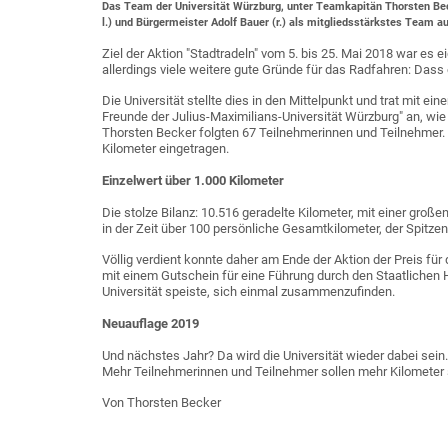
Das Team der Universität Würzburg, unter Teamkapitän Thorsten Bec
l.) und Bürgermeister Adolf Bauer (r.) als mitgliedsstärkstes Team 
Ziel der Aktion "Stadtradeln" vom 5. bis 25. Mai 2018 war es 
allerdings viele weitere gute Gründe für das Radfahren: Dass 
Die Universität stellte dies in den Mittelpunkt und trat mit 
Freunde der Julius-Maximilians-Universität Würzburg" an, w
Thorsten Becker folgten 67 Teilnehmerinnen und Teilnehmer
Kilometer eingetragen.
Einzelwert über 1.000 Kilometer
Die stolze Bilanz: 10.516 geradelte Kilometer, mit einer gr
in der Zeit über 100 persönliche Gesamtkilometer, der Spitzenr
Völlig verdient konnte daher am Ende der Aktion der Preis
mit einem Gutschein für eine Führung durch den Staatlichen H
Universität speiste, sich einmal zusammenzufinden.
Neuauflage 2019
Und nächstes Jahr? Da wird die Universität wieder dabei sein. 
Mehr Teilnehmerinnen und Teilnehmer sollen mehr Kilomete
Von Thorsten Becker