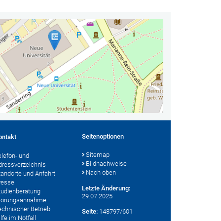
Seitenoptionen
ontakt
Sitemap
elefon- und
Bildnachweise
dressverzeichnis
Nach oben
tandorte und Anfahrt
resse
Letzte Änderung:
tudienberatung
29.07.2025
törungsannahme
echnischer Betrieb
Seite:
148797/601
lfe im Notfall