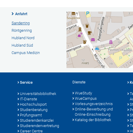
Anfahrt
Sanderring
Röntgenring
Hubland Nord
Hubland Süd
Campus Medizin
Dienste
Service
K
WueStudy
Universitätsbibliothek
T
WueCampus
IT-Dienste
A
Vorlesungsverzeichnis
Hochschulsport
S
Online-Bewerbung und
Studienberatung
P
Online-Einschreibung
Prüfungsamt
S
Katalog der Bibliothek
Studierendenkanzlei
S
Studierendenvertretung
T
Career Centre
Hi