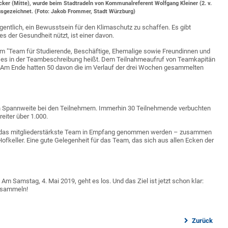
ker (Mitte), wurde beim Stadtradeln von Kommunalreferent Wolfgang Kleiner (2. v.
ausgezeichnet. (Foto: Jakob Frommer, Stadt Würzburg)
eigentlich, ein Bewusstsein für den Klimaschutz zu schaffen. Es gibt
es der Gesundheit nützt, ist einer davon.
einem "Team für Studierende, Beschäftige, Ehemalige sowie Freundinnen und
ie es in der Teambeschreibung heißt. Dem Teilnahmeaufruf von Teamkapitän
. Am Ende hatten 50 davon die im Verlauf der drei Wochen gesammelten
oßen Spannweite bei den Teilnehmern. Immerhin 30 Teilnehmende verbuchten
eiter über 1.000.
 für das mitgliederstärkste Team in Empfang genommen werden – zusammen
ofkeller. Eine gute Gelegenheit für das Team, das sich aus allen Ecken der
Am Samstag, 4. Mai 2019, geht es los. Und das Ziel ist jetzt schon klar:
r sammeln!
Zurück