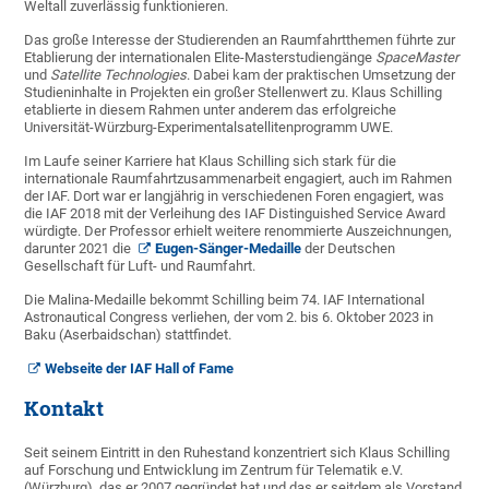
Weltall zuverlässig funktionieren.
Das große Interesse der Studierenden an Raumfahrtthemen führte zur
Etablierung der internationalen Elite-Masterstudiengänge
SpaceMaster
und
Satellite Technologies
. Dabei kam der praktischen Umsetzung der
Studieninhalte in Projekten ein großer Stellenwert zu. Klaus Schilling
etablierte in diesem Rahmen unter anderem das erfolgreiche
Universität-Würzburg-Experimentalsatellitenprogramm UWE.
Im Laufe seiner Karriere hat Klaus Schilling sich stark für die
internationale Raumfahrtzusammenarbeit engagiert, auch im Rahmen
der IAF. Dort war er langjährig in verschiedenen Foren engagiert, was
die IAF 2018 mit der Verleihung des IAF Distinguished Service Award
würdigte. Der Professor erhielt weitere renommierte Auszeichnungen,
darunter 2021 die
Eugen-Sänger-Medaille
der Deutschen
Gesellschaft für Luft- und Raumfahrt.
Die Malina-Medaille bekommt Schilling beim 74. IAF International
Astronautical Congress verliehen, der vom 2. bis 6. Oktober 2023 in
Baku (Aserbaidschan) stattfindet.
Webseite der IAF Hall of Fame
Kontakt
Seit seinem Eintritt in den Ruhestand konzentriert sich Klaus Schilling
auf Forschung und Entwicklung im Zentrum für Telematik e.V.
(Würzburg), das er 2007 gegründet hat und das er seitdem als Vorstand