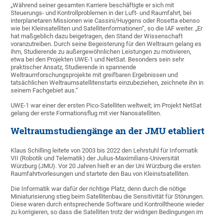
„Während seiner gesamten Karriere beschäftigte er sich mit
Steuerungs- und Kontrollproblemen in der Luft- und Raumfahrt, bei
interplanetaren Missionen wie Cassini/Huygens oder Rosetta ebenso
wie bei Kleinsatelliten und Satellitenformationen“, so die IAF weiter. „Er
hat maßgeblich dazu beigetragen, den Stand der Wissenschaft
voranzutreiben. Durch seine Begeisterung für den Weltraum gelang es
ihm, Studierende zu außergewöhnlichen Leistungen zu motivieren,
etwa bei den Projekten UWE-1 und NetSat. Besonders sein sehr
praktischer Ansatz, Studierende in spannende
Weltraumforschungsprojekte mit greifbaren Ergebnissen und
tatsächlichen Weltraumsatellitenstarts einzubeziehen, zeichnete ihn in
seinem Fachgebiet aus.“
UWE-1 war einer der ersten Pico-Satelliten weltweit; im Projekt NetSat
gelang der erste Formationsflug mit vier Nanosatelliten.
Weltraumstudiengänge an der JMU etabliert
Klaus Schilling leitete von 2003 bis 2022 den Lehrstuhl für Informatik
VII (Robotik und Telematik) der Julius-Maximilians-Universität
Würzburg (JMU). Vor 20 Jahren hielt er an der Uni Würzburg die ersten
Raumfahrtvorlesungen und startete den Bau von Kleinstsatelliten.
Die Informatik war dafür der richtige Platz, denn durch die nötige
Miniaturisierung stieg beim Satellitenbau die Sensitivität für Störungen.
Diese waren durch entsprechende Software und Kontrolltheorie wieder
zu korrigieren, so dass die Satelliten trotz der widrigen Bedingungen im