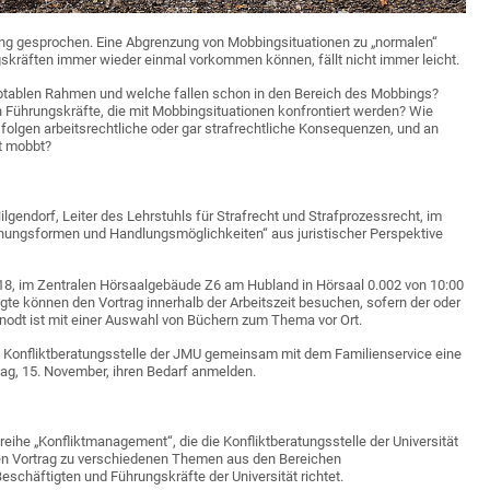
bing gesprochen. Eine Abgrenzung von Mobbingsituationen zu „normalen“
skräften immer wieder einmal vorkommen können, fällt nicht immer leicht.
tablen Rahmen und welche fallen schon in den Bereich des Mobbings?
Führungskräfte, die mit Mobbingsituationen konfrontiert werden? Wie
olgen arbeitsrechtliche oder gar strafrechtliche Konsequenzen, und an
t mobbt?
lgendorf, Leiter des Lehrstuhls für Strafrecht und Strafprozessrecht, im
nungsformen und Handlungsmöglichkeiten“ aus juristischer Perspektive
018, im Zentralen Hörsaalgebäude Z6 am Hubland in Hörsaal 0.002 von 10:00
tigte können den Vortrag innerhalb der Arbeitszeit besuchen, sofern der oder
odt ist mit einer Auswahl von Büchern zum Thema vor Ort.
e Konfliktberatungsstelle der JMU gemeinsam mit dem Familienservice eine
stag, 15. November, ihren Bedarf anmelden.
ihe „Konfliktmanagement“, die die Konfliktberatungsstelle der Universität
inen Vortrag zu verschiedenen Themen aus den Bereichen
eschäftigten und Führungskräfte der Universität richtet.