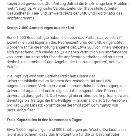
kurzer Zeit gewendet. „Seit Anfang Juli ist die Impfmenge kein Problem
mehr“, sagt Dr. Anagnostis Valotis, Leiter der Stabsstelle Arbeits-,
Gesundheits-, Tier- und Umweltschutz der JMU und Koordinator des
Impfprogramms.
Knapp 2.000 Anmeldungen aus der Uni
Rund 1.950 Beschäftigte haben sich über das Portal, das von den IT-
Expertinnen und Experten des Rechenzentrums der JMU eingerichtet
worden war, für die Impfung angemeldet. Etwa 300 von ihnen meldeten
sich zwischendurch wieder ab. „Die haben vermutlich ein Impfangebot
von ihrem Hausarzt oder über die Impfzentren erhalten und mussten
deshalb nicht mehr auf das Angebot der Uni zurückgreifen“, schätzt
Valotis.
Die Impfung wird vom Betriebsärztlichen Dienst des
Universitätsklinikums im Rahmen des zwischen Uni und UKW
abgeschlossenen Vertrages zur arbeitsmedizinischen Versorgung der
Universität organisiert und in eigens dafür eingerichteten Räumen der
Universität durchgeführt. Dort versorgt ein erfahrenes Impfteam jeweils
dienstags bis freitags die Impfwilligen – maximal bis zu 210 Personen
pro Tag. Zum Einsatz kommt dabei der Impfstoff Comirnaty® von
BioNTech/Pfizer.
Freie Kapazitäten in den kommenden Tagen
Etwa 1.600 Impfwillige, rund 800 Impfungen pro Woche: Da lässt sich
leicht ausrechnen, dass das Impfzentrum für die Unibeschäftigten