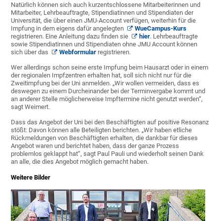
Natürlich können sich auch kurzentschlossene Mitarbeiterinnen und
Mitarbeiter, Lehrbeauftragte, Stipendiatinnen und Stipendiaten der
Universität, die über einen JMU-Account verfügen, weiterhin für die
Impfung in dem eigens dafür angelegten
WueCampus-Kurs
registrieren. Eine Anleitung dazu finden sie
hier
. Lehrbeauftragte
sowie Stipendiatinnen und Stipendiaten ohne JMU Account können
sich über das
Webformular
registrieren.
Wer allerdings schon seine erste Impfung beim Hausarzt oder in einem
der regionalen Impfzentren erhalten hat, soll sich nicht nur für die
Zweitimpfung bei der Uni anmelden. „Wir wollen vermeiden, dass es
deswegen zu einem Durcheinander bei der Terminvergabe kommt und
an anderer Stelle möglicherweise Impftermine nicht genutzt werden“,
sagt Weimert.
Dass das Angebot der Uni bei den Beschäftigten auf positive Resonanz
stößt: Davon können alle Beteiligten berichten. „Wir haben etliche
Rückmeldungen von Beschäftigten erhalten, die dankbar für dieses
Angebot waren und berichtet haben, dass der ganze Prozess
problemlos geklappt hat“, sagt Paul Pauli und wiederholt seinen Dank
an alle, die dies Angebot möglich gemacht haben.
Weitere Bilder