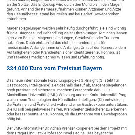
an der Spitze. Das Endoskop wird durch den Mund bis in den Magen
geführt. Anhand der Kameraaufnahmen können Ärztinnen und Ärzte
den Gesundheitszustand beurteilen und bei Bedarf Gewebeproben
entnehmen.
Magenspiegelungen werden sehr häufig durchgeführt; sie sind wichtig
für die Diagnose und Behandlung vieler Erkrankungen. Mit ihnen lassen
sich zum Beispiel Magenentzündungen, Geschwüre oder Tumoren
aufspüren. Doch einfach ist das nicht, besonders nicht für
medizinische Anfängerinnen und Anfänger: Um auf den Kamerabildern
Auffälligkeiten oder Krankheiten sicher identifizieren zu können, ist
umfassendes medizinisches Wissen und Erfahrung nötig.
224.000 Euro vom Freistaat Bayern
Das neue internationale Forschungsprojekt GI-Insight (GI steht für
Gastroscopy Intelligence) zielt deshalb darauf ab, Magenspiegelungen
noch präziser und sicherer zu machen: Forschende der Julius-
Maximilians-Universität (JMU) Würzburg und der Karls-Universität Prag
wollen neue Technologien der Künstlichen Intelligenz (KI) entwickeln,
die Ärztinnen und Ärzte direkt während einer Gastroskopie unterstützen.
Die KI soll beispielsweise helfen, Krankheiten zielsicherer zu erkennen
oder besser beurteilen zu können, ob die Entnahme von Gewebeproben
nötig ist.
Der JMU-Informatiker Dr. Adrian Krenzer kooperiert bei dem Projekt mit
dem Prager Linguistik-Professor Pavel Pecina. Das bayerische