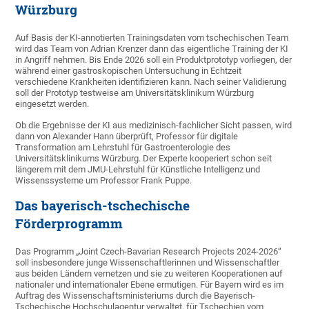
Würzburg
Auf Basis der KI-annotierten Trainingsdaten vom tschechischen Team
wird das Team von Adrian Krenzer dann das eigentliche Training der KI
in Angriff nehmen. Bis Ende 2026 soll ein Produktprototyp vorliegen, der
während einer gastroskopischen Untersuchung in Echtzeit
verschiedene Krankheiten identifizieren kann. Nach seiner Validierung
soll der Prototyp testweise am Universitätsklinikum Würzburg
eingesetzt werden.
Ob die Ergebnisse der KI aus medizinisch-fachlicher Sicht passen, wird
dann von Alexander Hann überprüft, Professor für digitale
Transformation am Lehrstuhl für Gastroenterologie des
Universitätsklinikums Würzburg. Der Experte kooperiert schon seit
längerem mit dem JMU-Lehrstuhl für Künstliche Intelligenz und
Wissenssysteme um Professor Frank Puppe.
Das bayerisch-tschechische
Förderprogramm
Das Programm „Joint Czech-Bavarian Research Projects 2024-2026“
soll insbesondere junge Wissenschaftlerinnen und Wissenschaftler
aus beiden Ländern vernetzen und sie zu weiteren Kooperationen auf
nationaler und internationaler Ebene ermutigen. Für Bayern wird es im
Auftrag des Wissenschaftsministeriums durch die Bayerisch-
Tschechische Hochschulagentur verwaltet, für Tschechien vom