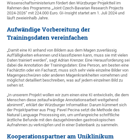
Wissenschaftsministerium fördert den Würzburger Projektteil im
Rahmen des Programms „Joint Czech-Bavarian Research Projects
2024-2026“ mit 224.000 Euro. GI-Insight startet am 1. Juli 2024 und
läuft zweieinhalb Jahre.
Aufwändige Vorbereitung der
Trainingsdaten vereinfachen
„Damit eine KI anhand von Bildern aus dem Magen zuverlässig
Auffälligkeiten erkennen und klassifizieren kann, muss sie mit vielen
Daten trainiert werden“, sagt Adrian Krenzer. Eine Herausforderung sei
dabei die Annotation der Trainingsdaten: Eine Person, am besten eine
Fachärztin oder ein Facharzt, muss sich sehr viele einzelne Bilder von
Magengeschwüren oder anderen Magenkrankheiten vornehmen und
möglichst detailliert beschreiben, was auf jedem einzelnen Bild zu
sehen ist.
„In unserem Projekt wollen wir zum einen eine KI entwickeln, die dem
Menschen diese zeitaufwändige Annotationsarbeit weitgehend
abnimmt“, erklärt der Würzburger Informatiker. Darum kümmert sich
der Projektpartner aus Prag: Pavel Pecina setzt die Methode des
Natural Language Processing ein, um umfangreiche schriftliche
ärztliche Befunde mit den dazugehörenden gastroskopischen
Aufnahmen zu verknüpfen und in einer Datenbank zu sammeln.
Kooperationspartner am Uniklinikum