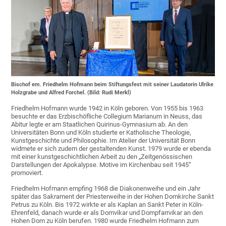
Bischof em. Friedhelm Hofmann beim Stiftungsfest mit seiner Laudatorin Ulrike
Holzgrabe und Alfred Forchel. (Bild: Rudi Merkl)
Friedhelm Hofmann wurde 1942 in Köln geboren. Von 1955 bis 1963
besuchte er das Erzbischöfliche Collegium Marianum in Neuss, das
Abitur legte er am Staatlichen Quirinus-Gymnasium ab. An den
Universitäten Bonn und Köln studierte er Katholische Theologie,
Kunstgeschichte und Philosophie. Im Atelier der Universität Bonn
widmete er sich zudem der gestaltenden Kunst. 1979 wurde er ebenda
mit einer kunstgeschichtlichen Arbeit zu den „Zeitgenössischen
Darstellungen der Apokalypse. Motive im Kirchenbau seit 1945“
promoviert.
Friedhelm Hofmann empfing 1968 die Diakonenweihe und ein Jahr
später das Sakrament der Priesterweihe in der Hohen Domkirche Sankt
Petrus zu Köln. Bis 1972 wirkte er als Kaplan an Sankt Peter in Köln-
Ehrenfeld, danach wurde er als Domvikar und Dompfarrvikar an den
Hohen Dom zu Köln berufen. 1980 wurde Friedhelm Hofmann zum