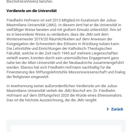
Bischofskonferenz berufen.
Verdienste um die Universität
Friedhelm Hofmann ist seit 2013 Mitglied im Kuratorium der Julius-
Maximilians-Universität (JMU). In diesem Amt hat er die Universität in
vielfältiger Weise beraten und mit großem Einsatz unterstützt. Ihm ist
es in besonderer Weise zu verdanken, dass die JMU seit dem
Wintersemester 2019/20 Räumlichkeiten auf dem Anwesen der
Kongregation der Schwestern des Erlösers in Würzburg nutzen kann.
Die Lehrstühle und Einrichtungen der Katholisch-Theologischen
Fakultät, welche in der Zeit nach 1945 auf mehrere Liegenschaften
verteilt waren, konnten durch sein unermüdliches Engagement ganz
nahe bei der Alten Universität und der Neubaukirche zusammengeführt
werden. Ebenso hat sich Friedhelm Hofmann nachhaltig für die
Finanzierung des Stiftungslehrstuhls Missionswissenschaft und Dialog
der Religionen eingesetzt.
In Anerkennung seiner außerordentlichen Verdienste um die Julius-
Maximilians-Universität verlieh die JMU Bischof em. Dr. Friedhelm
Hofmann auf dem Stiftungsfest 2020 die Würde eines Ehrensenators.
Das ist die höchste Auszeichnung, die die JMU vergibt.
Zurück