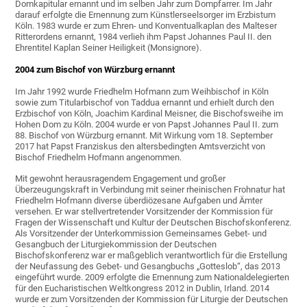
Domkapitular ernannt und im selben Jahr zum Dompfarrer. Im Jahr
darauf erfolgte die Ernennung zum Künstlerseelsorger im Erzbistum
Köln. 1983 wurde er zum Ehren- und Konventualkaplan des Malteser
Ritterordens ernannt, 1984 verlieh ihm Papst Johannes Paul II. den
Ehrentitel Kaplan Seiner Heiligkeit (Monsignore).
2004 zum Bischof von Würzburg ernannt
Im Jahr 1992 wurde Friedhelm Hofmann zum Weihbischof in Köln
sowie zum Titularbischof von Taddua ernannt und erhielt durch den
Erzbischof von Köln, Joachim Kardinal Meisner, die Bischofsweihe im
Hohen Dom zu Köln. 2004 wurde er von Papst Johannes Paul II. zum
88. Bischof von Würzburg ernannt. Mit Wirkung vom 18. September
2017 hat Papst Franziskus den altersbedingten Amtsverzicht von
Bischof Friedhelm Hofmann angenommen.
Mit gewohnt herausragendem Engagement und großer
Überzeugungskraft in Verbindung mit seiner rheinischen Frohnatur hat
Friedhelm Hofmann diverse überdiözesane Aufgaben und Ämter
versehen. Er war stellvertretender Vorsitzender der Kommission für
Fragen der Wissenschaft und Kultur der Deutschen Bischofskonferenz.
Als Vorsitzender der Unterkommission Gemeinsames Gebet- und
Gesangbuch der Liturgiekommission der Deutschen
Bischofskonferenz war er maßgeblich verantwortlich für die Erstellung
der Neufassung des Gebet- und Gesangbuchs „Gotteslob“, das 2013
eingeführt wurde. 2009 erfolgte die Ernennung zum Nationaldelegierten
für den Eucharistischen Weltkongress 2012 in Dublin, Irland. 2014
wurde er zum Vorsitzenden der Kommission für Liturgie der Deutschen