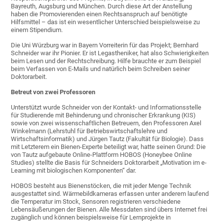
Bayreuth, Augsburg und München. Durch diese Art der Anstellung
haben die Promovierenden einen Rechtsanspruch auf benötigte
Hilfsmittel – das ist ein wesentlicher Unterschied beispielsweise zu
einem Stipendium.
Die Uni Würzburg war in Bayern Vorreiterin für das Projekt; Bernhard
Schneider war ihr Pionier. Er ist Legastheniker, hat also Schwierigkeiten
beim Lesen und der Rechtschreibung. Hilfe brauchte er zum Beispiel
beim Verfassen von E-Mails und natürlich beim Schreiben seiner
Doktorarbeit.
Betreut von zwei Professoren
Unterstützt wurde Schneider von der Kontakt- und Informationsstelle
für Studierende mit Behinderung und chronischer Erkrankung (KIS)
sowie von zwei wissenschaftlichen Betreuern, den Professoren Axel
Winkelmann (Lehrstuhl für Betriebswirtschaftslehre und
Wirtschaftsinformatik) und Jürgen Tautz (Fakultät für Biologie). Dass
mit Letzterem ein Bienen-Experte beteiligt war, hatte seinen Grund: Die
von Tautz aufgebaute Online-Plattform HOBOS (Honeybee Online
Studies) stellte die Basis für Schneiders Doktorarbeit „Motivation im e-
Learning mit biologischen Komponenten“ dar.
HOBOS besteht aus Bienenstöcken, die mit jeder Menge Technik
ausgestattet sind. Wärmebildkameras erfassen unter anderem laufend
die Temperatur im Stock, Sensoren registrieren verschiedene
Lebensäußerungen der Bienen. Alle Messdaten sind übers Internet frei
zugänglich und können beispielsweise für Lernprojekte in