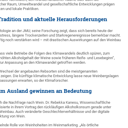
cher Raum, Umweltwandel und gesellschaftliche Entwicklungen prägen
n und lokale Praktiken.
Tradition und aktuelle Herausforderungen
atologie an der JMU; seine Forschung zeigt, dass sich bereits heute der
stress, längere Trockenzeiten und Starkregenereignisse bemerkbar macht.
ftig noch verstärken wird – mit drastischen Auswirkungen auf den Weinbau
ss viele Betriebe die Folgen des Klimawandels deutlich spüren, zum
höhten Alkoholgehalt der Weine sowie früheren Reife- und Lesebeginn“,
zur Anpassung an den Klimawandel getroffen werden.
Wechsel der angebauten Rebsorten sind die meistgenannten
igen. Die künftige klimatische Entwicklung lasse neue Weinbergslagen
npassungen erwarten, so der Klimaforscher.
 im Ausland gewinnen an Bedeutung
ch die Nachfrage nach Wein. Dr. Rebekka Kanesu, Wissenschaftliche
isierte in ihrem Vortrag den rückläufigen Alkoholkonsum gerade unter
Weinbau. Auch veränderte Geschlechterverhältnisse und der digitale
ktung von Wein.
lnde Rolle von Weinhoheiten im Weinmarketing. „Als örtliche