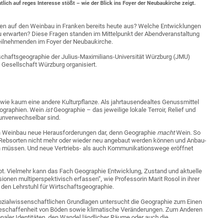
lich auf reges Interesse stößt – wie der Blick ins Foyer der Neubaukirche zeigt.
en auf den Weinbau in Franken bereits heute aus? Welche Entwicklungen
zu erwarten? Diese Fragen standen im Mittelpunkt der Abendveranstaltung
eilnehmenden im Foyer der Neubaukirche.
chaftsgeographie der Julius-Maximilians-Universität Würzburg (JMU)
Gesellschaft Würzburg organisiert.
 wie kaum eine andere Kulturpflanze. Als jahrtausendealtes Genussmittel
eographien. Wein
ist
Geographie – das jeweilige lokale Terroir, Relief und
 unverwechselbar sind.
en Weinbau neue Herausforderungen dar, denn Geographie
macht
Wein. So
 Rebsorten nicht mehr oder wieder neu angebaut werden können und Anbau-
 müssen. Und neue Vertriebs- als auch Kommunikationswege eröffnet
gibt. Vielmehr kann das Fach Geographie Entwicklung, Zustand und aktuelle
onen multiperspektivisch erfassen“, wie Professorin Marit Rosol in ihrer
U den Lehrstuhl für Wirtschaftsgeographie.
sozialwissenschaftlichen Grundlagen untersucht die Geographie zum Einen
eschaffenheit von Böden sowie klimatische Veränderungen. Zum Anderen
aler Identitäten, den Wandel ländlicher Räume oder auch die