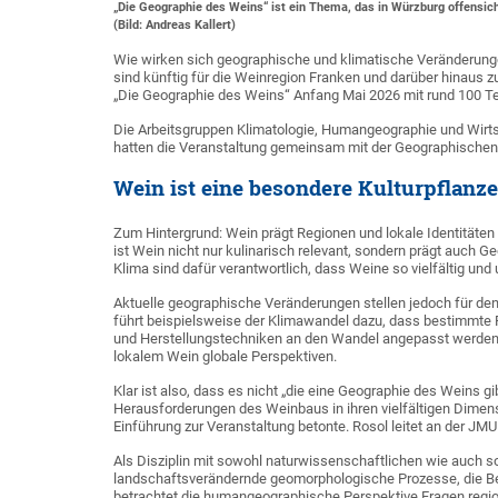
„Die Geographie des Weins“ ist ein Thema, das in Würzburg offensicht
(Bild: Andreas Kallert)
Wie wirken sich geographische und klimatische Veränderung
sind künftig für die Weinregion Franken und darüber hinaus 
„Die Geographie des Weins“ Anfang Mai 2026 mit rund 100 T
Die Arbeitsgruppen Klimatologie, Humangeographie und Wirts
hatten die Veranstaltung gemeinsam mit der Geographischen 
Wein ist eine besondere Kulturpflanze
Zum Hintergrund: Wein prägt Regionen und lokale Identitäten
ist Wein nicht nur kulinarisch relevant, sondern prägt auch G
Klima sind dafür verantwortlich, dass Weine so vielfältig und
Aktuelle geographische Veränderungen stellen jedoch für d
führt beispielsweise der Klimawandel dazu, dass bestimmte
und Herstellungstechniken an den Wandel angepasst werden
lokalem Wein globale Perspektiven.
Klar ist also, dass es nicht „die eine Geographie des Weins 
Herausforderungen des Weinbaus in ihren vielfältigen Dimensi
Einführung zur Veranstaltung betonte. Rosol leitet an der JM
Als Disziplin mit sowohl naturwissenschaftlichen wie auch 
landschaftsverändernde geomorphologische Prozesse, die B
betrachtet die humangeographische Perspektive Fragen region