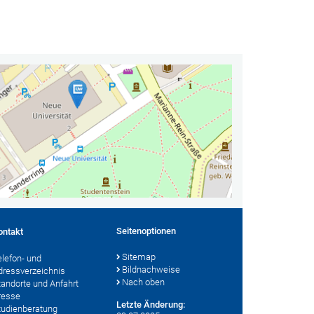
Seitenoptionen
ontakt
Sitemap
elefon- und
Bildnachweise
dressverzeichnis
Nach oben
tandorte und Anfahrt
resse
Letzte Änderung:
tudienberatung