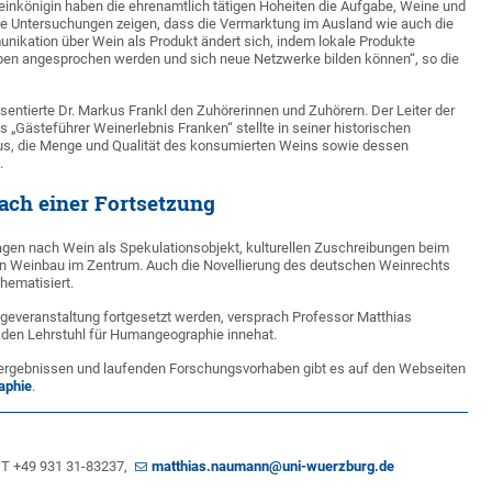
einkönigin haben die ehrenamtlich tätigen Hoheiten die Aufgabe, Weine und
hre Untersuchungen zeigen, dass die Vermarktung im Ausland wie auch die
nikation über Wein als Produkt ändert sich, indem lokale Produkte
uppen angesprochen werden und sich neue Netzwerke bilden können“, so die
entierte Dr. Markus Frankl den Zuhörerinnen und Zuhörern. Der Leiter der
s „Gästeführer Weinerlebnis Franken“ stellte in seiner historischen
aus, die Menge und Qualität des konsumierten Weins sowie dessen
.
ch einer Fortsetzung
gen nach Wein als Spekulationsobjekt, kulturellen Zuschreibungen beim
n Weinbau im Zentrum. Auch die Novellierung des deutschen Weinrechts
hematisiert.
olgeveranstaltung fortgesetzt werden, versprach Professor Matthias
 den Lehrstuhl für Humangeographie innehat.
ergebnissen und laufenden Forschungsvorhaben gibt es auf den Webseiten
aphie
.
 T +49 931 31-83237,
matthias.naumann@uni-wuerzburg.de