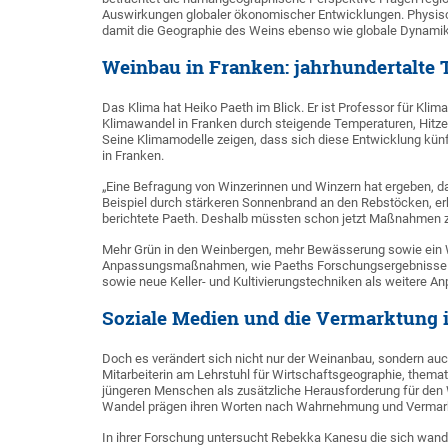
Auswirkungen globaler ökonomischer Entwicklungen. Physis
damit die Geographie des Weins ebenso wie globale Dynamike
Weinbau in Franken: jahrhundertalte 
Das Klima hat Heiko Paeth im Blick. Er ist Professor für Klim
Klimawandel in Franken durch steigende Temperaturen, Hitze
Seine Klimamodelle zeigen, dass sich diese Entwicklung kün
in Franken.
„Eine Befragung von Winzerinnen und Winzern hat ergeben, da
Beispiel durch stärkeren Sonnenbrand an den Rebstöcken, er
berichtete Paeth. Deshalb müssten schon jetzt Maßnahmen 
Mehr Grün in den Weinbergen, mehr Bewässerung sowie ein 
Anpassungsmaßnahmen, wie Paeths Forschungsergebnisse ze
sowie neue Keller- und Kultivierungstechniken als weitere A
Soziale Medien und die Vermarktung
Doch es verändert sich nicht nur der Weinanbau, sondern au
Mitarbeiterin am Lehrstuhl für Wirtschaftsgeographie, themat
jüngeren Menschen als zusätzliche Herausforderung für den 
Wandel prägen ihren Worten nach Wahrnehmung und Vermar
In ihrer Forschung untersucht Rebekka Kanesu die sich wande