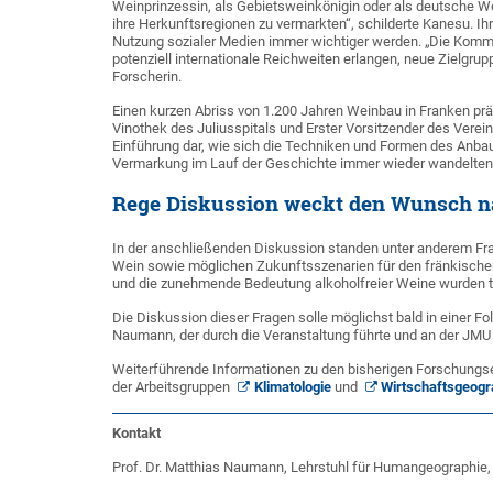
Weinprinzessin, als Gebietsweinkönigin oder als deutsche W
ihre Herkunftsregionen zu vermarkten“, schilderte Kanesu. I
Nutzung sozialer Medien immer wichtiger werden. „Die Kommu
potenziell internationale Reichweiten erlangen, neue Zielgr
Forscherin.
Einen kurzen Abriss von 1.200 Jahren Weinbau in Franken präs
Vinothek des Juliusspitals und Erster Vorsitzender des Verein
Einführung dar, wie sich die Techniken und Formen des Anb
Vermarkung im Lauf der Geschichte immer wieder wandelten
Rege Diskussion weckt den Wunsch na
In der anschließenden Diskussion standen unter anderem Fra
Wein sowie möglichen Zukunftsszenarien für den fränkische
und die zunehmende Bedeutung alkoholfreier Weine wurden t
Die Diskussion dieser Fragen solle möglichst bald in einer F
Naumann, der durch die Veranstaltung führte und an der JMU
Weiterführende Informationen zu den bisherigen Forschungs
der Arbeitsgruppen
Klimatologie
und
Wirtschaftsgeogr
Kontakt
Prof. Dr. Matthias Naumann, Lehrstuhl für Humangeographie,