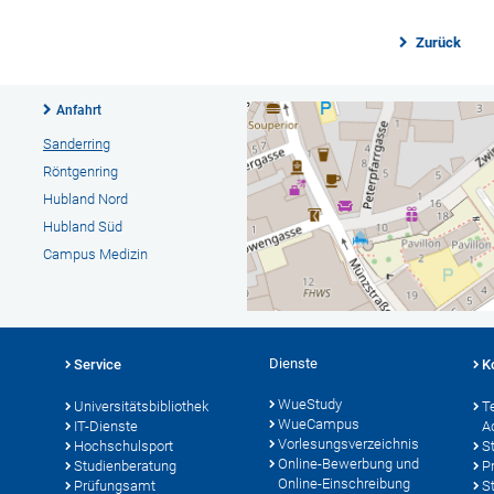
Zurück
Anfahrt
Sanderring
Röntgenring
Hubland Nord
Hubland Süd
Campus Medizin
Dienste
Service
K
WueStudy
Universitätsbibliothek
T
WueCampus
IT-Dienste
A
Vorlesungsverzeichnis
Hochschulsport
S
Online-Bewerbung und
Studienberatung
P
Online-Einschreibung
Prüfungsamt
S