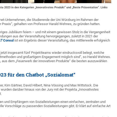
a 2023 in den Kategorien „Innovativstes Produkt“ und „Beste Präsentation“. Links
Internet-Unternehmen, die Studierende der Uni Würzburg im Rahmen der
 Praxis“, gehalten von Professor Harald Wehnes, zu gründen hatten.
hriges Jubiläum feiern – und mit einem gewissen Stolz in die Vergangenheit
ndungen aus der Veranstaltung hervorgegangen, zuletzt in 2021 der
Consul
ist ein Ergebnis dieser Veranstaltung, das mittlerweile erfolgreich
jetzt insgesamt fünf Projektteams wieder eindrucksvoll belegt, welche
tmethoden und großartigem Engagement möglich sind“, so Harald Wehnes.
en, aus dem „Feuerwerk der innovativen Produkte“ die besten auszuwählen
23 für den Chatbot „Sozialomat“
r, Kim Gärtner, David Hilbert, Nina Vössing und Max Wittstock. Die
 wurden darüber hinaus von der Jury mit der Projekta „Innovativstes
t.
nnen und Empfängern von Sozialleistungen einen einfachen, zentralen und
le Vorschläge zu passenden Sozialleistungen gibt. Er klärt auf einfache Art