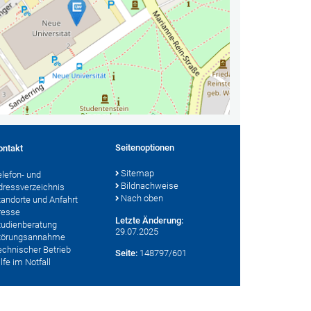
Seitenoptionen
ontakt
Sitemap
elefon- und
Bildnachweise
dressverzeichnis
Nach oben
tandorte und Anfahrt
resse
Letzte Änderung:
tudienberatung
29.07.2025
törungsannahme
echnischer Betrieb
Seite:
148797/601
lfe im Notfall