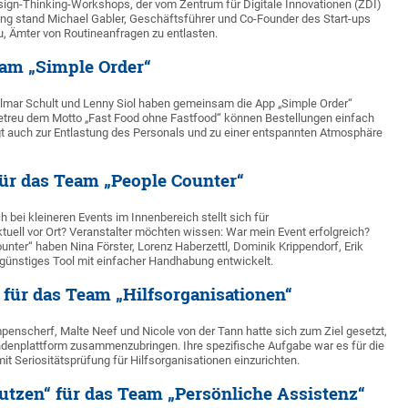
ign-Thinking-Workshops, der vom Zentrum für Digitale Innovationen (ZDI)
ng stand Michael Gabler, Geschäftsführer und Co-Founder des Start-ups
zu, Ämter von Routineanfragen zu entlasten.
eam „Simple Order“
, Elmar Schult und Lenny Siol haben gemeinsam die App „Simple Order“
 Getreu dem Motto „Fast Food ohne Fastfood“ können Bestellungen einfach
t auch zur Entlastung des Personals und zu einer entspannten Atmosphäre
für das Team „People Counter“
 bei kleineren Events im Innenbereich stellt sich für
tuell vor Ort? Veranstalter möchten wissen: War mein Event erfolgreich?
nter“ haben Nina Förster, Lorenz Haberzettl, Dominik Krippendorf, Erik
günstiges Tool mit einfacher Handhabung entwickelt.
 für das Team „Hilfsorganisationen“
penscherf, Malte Neef und Nicole von der Tann hatte sich zum Ziel gesetzt,
denplattform zusammenzubringen. Ihre spezifische Aufgabe war es für die
t Seriositätsprüfung für Hilfsorganisationen einzurichten.
Nutzen“ für das Team „Persönliche Assistenz“