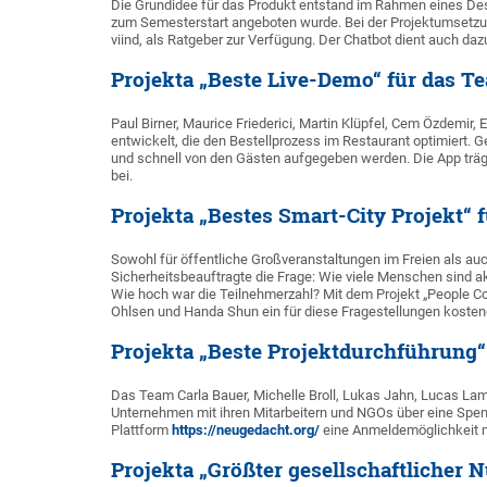
Die Grundidee für das Produkt entstand im Rahmen eines Des
zum Semesterstart angeboten wurde. Bei der Projektumsetzu
viind, als Ratgeber zur Verfügung. Der Chatbot dient auch da
Projekta „Beste Live-Demo“ für das T
Paul Birner, Maurice Friederici, Martin Klüpfel, Cem Özdemir
entwickelt, die den Bestellprozess im Restaurant optimiert.
und schnell von den Gästen aufgegeben werden. Die App träg
bei.
Projekta „Bestes Smart-City Projekt“ 
Sowohl für öffentliche Großveranstaltungen im Freien als auch
Sicherheitsbeauftragte die Frage: Wie viele Menschen sind ak
Wie hoch war die Teilnehmerzahl? Mit dem Projekt „People Cou
Ohlsen und Handa Shun ein für diese Fragestellungen kosten
Projekta „Beste Projektdurchführung“
Das Team Carla Bauer, Michelle Broll, Lukas Jahn, Lucas Lam
Unternehmen mit ihren Mitarbeitern und NGOs über eine Spen
Plattform
https://neugedacht.org/
eine Anmeldemöglichkeit mi
Projekta „Größter gesellschaftlicher 