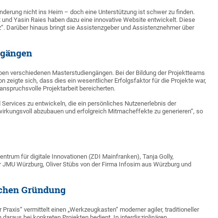
derung nicht ins Heim – doch eine Unterstützung ist schwer zu finden.
dt und Yasin Raies haben dazu eine innovative Website entwickelt. Diese
nz“. Darüber hinaus bringt sie Assistenzgeber und Assistenznehmer über
ngängen
n verschiedenen Masterstudiengängen. Bei der Bildung der Projektteams
ion zeigte sich, dass dies ein wesentlicher Erfolgsfaktor für die Projekte war,
anspruchsvolle Projektarbeit bereicherten.
d Services zu entwickeln, die ein persönliches Nutzenerlebnis der
 wirkungsvoll abzubauen und erfolgreich Mitmacheffekte zu generieren“, so
ntrum für digitale Innovationen (ZDI Mainfranken), Tanja Golly,
 JMU Würzburg, Oliver Stübs von der Firma Infosim aus Würzburg und
ichen Gründung
Praxis“ vermittelt einen „Werkzeugkasten“ moderner agiler, traditioneller
araus bei konkreten Projekten bedient. In interdisziplinären