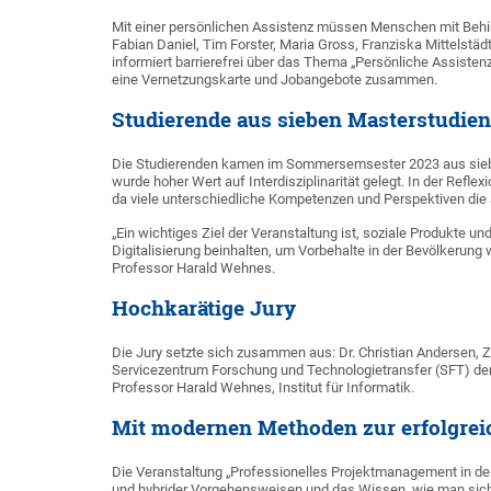
Mit einer persönlichen Assistenz müssen Menschen mit Behin
Fabian Daniel, Tim Forster, Maria Gross, Franziska Mittelstä
informiert barrierefrei über das Thema „Persönliche Assiste
eine Vernetzungskarte und Jobangebote zusammen.
Studierende aus sieben Masterstudie
Die Studierenden kamen im Sommersemsester 2023 aus siebe
wurde hoher Wert auf Interdisziplinarität gelegt. In der Reflex
da viele unterschiedliche Kompetenzen und Perspektiven die 
„Ein wichtiges Ziel der Veranstaltung ist, soziale Produkte un
Digitalisierung beinhalten, um Vorbehalte in der Bevölkerung
Professor Harald Wehnes.
Hochkarätige Jury
Die Jury setzte sich zusammen aus: Dr. Christian Andersen, Ze
Servicezentrum Forschung und Technologietransfer (SFT) der
Professor Harald Wehnes, Institut für Informatik.
Mit modernen Methoden zur erfolgre
Die Veranstaltung „Professionelles Projektmanagement in der 
und hybrider Vorgehensweisen und das Wissen, wie man sich d