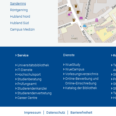
Sanderring
Röntgenring
Hubland Nord
Hubland Süd
Campus Medizin
Dienste
Service
K
WueStudy
Universitätsbibliothek
T
WueCampus
IT-Dienste
A
Vorlesungsverzeichnis
Hochschulsport
S
Online-Bewerbung und
Studienberatung
P
Online-Einschreibung
Prüfungsamt
S
Katalog der Bibliothek
Studierendenkanzlei
S
Studierendenvertretung
T
Career Centre
Hi
Impressum
Datenschutz
Barrierefreiheit