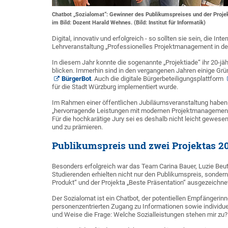
Chatbot „Sozialomat“: Gewinner des Publikumspreises und der Projekt
im Bild: Dozent Harald Wehnes. (Bild: Institut für Informatik)
Digital, innovativ und erfolgreich - so sollten sie sein, die 
Lehrveranstaltung „Professionelles Projektmanagement in der
In diesem Jahr konnte die sogenannte „Projektiade“ ihr 20-jä
blicken. Immerhin sind in den vergangenen Jahren einige Grü
BürgerBot
. Auch die digitale Bürgerbeteiligungsplattform
für die Stadt Würzburg implementiert wurde.
Im Rahmen einer öffentlichen Jubiläumsveranstaltung haben 
„hervorragende Leistungen mit modernen Projektmanagemen
Für die hochkarätige Jury sei es deshalb nicht leicht gewes
und zu prämieren.
Publikumspreis und zwei Projektas 20
Besonders erfolgreich war das Team Carina Bauer, Luzie Beute
Studierenden erhielten nicht nur den Publikumspreis, sondern
Produkt“ und der Projekta „Beste Präsentation“ ausgezeichne
Der Sozialomat ist ein Chatbot, der potentiellen Empfängeri
personenzentrierten Zugang zu Informationen sowie individuel
und Weise die Frage: Welche Sozialleistungen stehen mir zu?