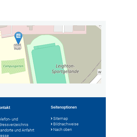
Seitenoptionen
ontakt
Sitemap
elefon- und
Bildnachweise
dressverzeichnis
Nach oben
tandorte und Anfahrt
resse