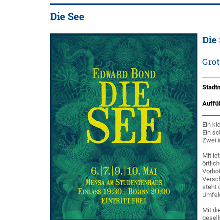
Die See
Die
Gro
Stadtm
Auffüh
Ein kl
Ein sc
Zwei i
Mit le
örtlic
Vorbot
Versc
steht 
Umfeld
Mit di
gesell