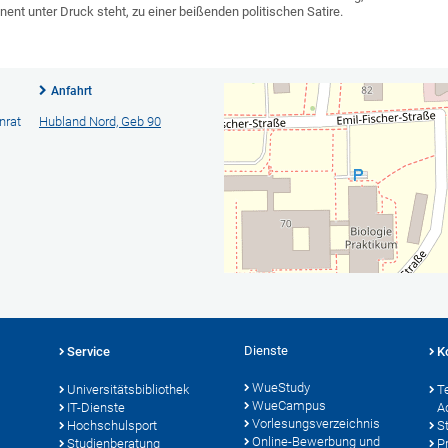
ent unter Druck steht, zu einer beißenden politischen Satire.
Anfahrt
nrat
Hubland Nord, Geb 90
Dienste
Service
K
WueStudy
Universitätsbibliothek
T
WueCampus
IT-Dienste
A
Vorlesungsverzeichnis
Hochschulsport
S
Online-Bewerbung und
Studienberatung
P