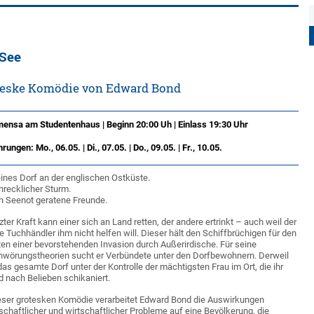
 See
teske Komödie von Edward Bond
ensa am Studentenhaus | Beginn 20:00 Uh | Einlass 19:30 Uhr
rungen: Mo., 06.05. | Di., 07.05. | Do., 09.05. | Fr., 10.05.
eines Dorf an der englischen Ostküste.
hrecklicher Sturm.
n Seenot geratene Freunde.
tzter Kraft kann einer sich an Land retten, der andere ertrinkt – auch weil der
he Tuchhändler ihm nicht helfen will. Dieser hält den Schiffbrüchigen für den
en einer bevorstehenden Invasion durch Außerirdische. Für seine
hwörungstheorien sucht er Verbündete unter den Dorfbewohnern. Derweil
das gesamte Dorf unter der Kontrolle der mächtigsten Frau im Ort, die ihr
 nach Belieben schikaniert.
eser grotesken Komödie verarbeitet Edward Bond die Auswirkungen
schaftlicher und wirtschaftlicher Probleme auf eine Bevölkerung, die