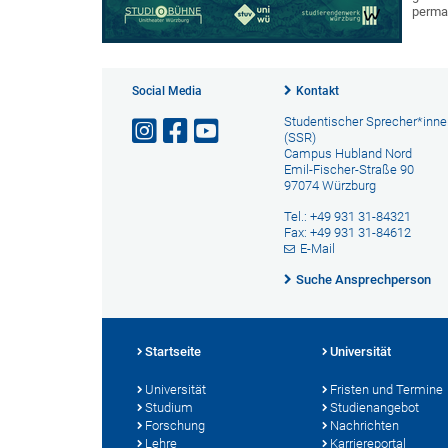
perman
Social Media
Kontakt
Studentischer Sprecher*inne
(SSR)
Campus Hubland Nord
Emil-Fischer-Straße 90
97074 Würzburg
Tel.: +49 931 31-84321
Fax: +49 931 31-84612
E-Mail
Suche Ansprechperson
Startseite
Universität
Universität
Fristen und Termine
Studium
Studienangebot
Forschung
Nachrichten
Lehre
Karriereportal