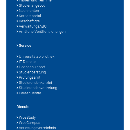
Fristen und Termine
Studienangebot
Nachrichten
Karriereportal
Beschäftigte
VerwaltungsABC
Amtliche Veröffentlichungen
Service
Universitätsbibliothek
IT-Dienste
Hochschulsport
Studienberatung
Prüfungsamt
Studierendenkanzlei
Studierendenvertretung
Career Centre
Dienste
WueStudy
WueCampus
Vorlesungsverzeichnis