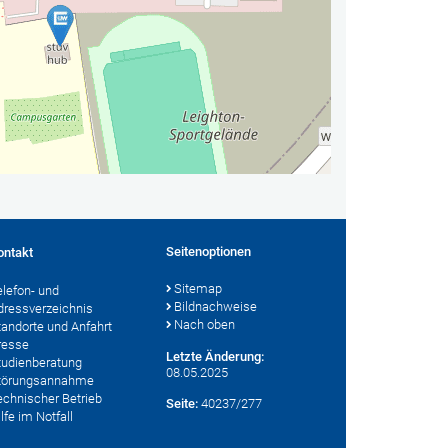
Seitenoptionen
ontakt
Sitemap
elefon- und
Bildnachweise
dressverzeichnis
Nach oben
tandorte und Anfahrt
resse
Letzte Änderung:
tudienberatung
08.05.2025
törungsannahme
echnischer Betrieb
Seite:
40237/277
lfe im Notfall