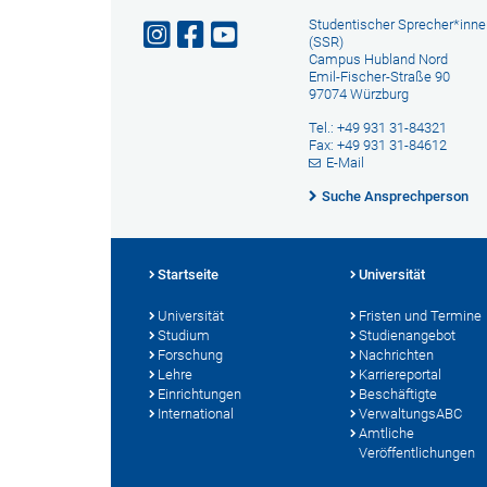
Studentischer Sprecher*inne
(SSR)
Campus Hubland Nord
Emil-Fischer-Straße 90
97074 Würzburg
Tel.: +49 931 31-84321
Fax: +49 931 31-84612
E-Mail
Suche Ansprechperson
Startseite
Universität
Universität
Fristen und Termine
Studium
Studienangebot
Forschung
Nachrichten
Lehre
Karriereportal
Einrichtungen
Beschäftigte
International
VerwaltungsABC
Amtliche
Veröffentlichungen