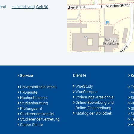
nrat
Hubland Nord, Geb 90
Dienste
Service
K
WueStudy
Universitätsbibliothek
T
WueCampus
IT-Dienste
A
Vorlesungsverzeichnis
Hochschulsport
S
Online-Bewerbung und
Studienberatung
P
Online-Einschreibung
Prüfungsamt
S
Katalog der Bibliothek
Studierendenkanzlei
S
Studierendenvertretung
T
Career Centre
Hi