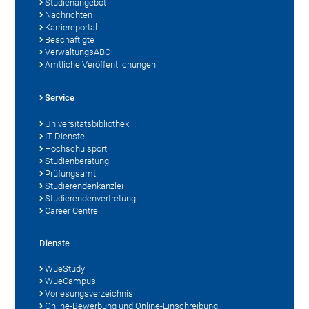
Studienangebot
Nachrichten
Karriereportal
Beschäftigte
VerwaltungsABC
Amtliche Veröffentlichungen
Service
Universitätsbibliothek
IT-Dienste
Hochschulsport
Studienberatung
Prüfungsamt
Studierendenkanzlei
Studierendenvertretung
Career Centre
Dienste
WueStudy
WueCampus
Vorlesungsverzeichnis
Online-Bewerbung und Online-Einschreibung